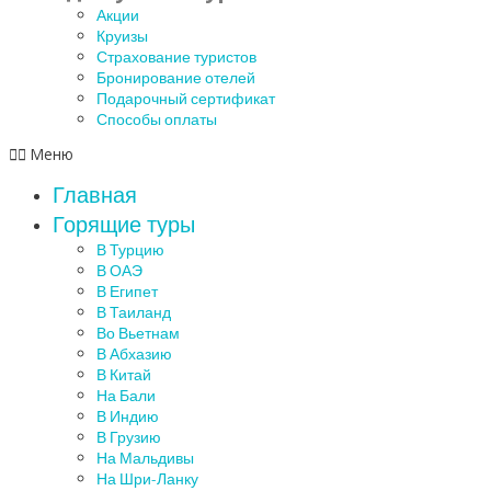
Акции
Круизы
Страхование туристов
Бронирование отелей
Подарочный сертификат
Способы оплаты
Меню
Главная
Горящие туры
В Турцию
В ОАЭ
В Египет
В Таиланд
Во Вьетнам
В Абхазию
В Китай
На Бали
В Индию
В Грузию
На Мальдивы
На Шри-Ланку