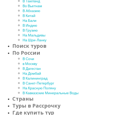
В Таиланд
Во Вьетнам
В Абхазию
В Китай
На Бали
В Индию
В Грузию
На Мальдивы
На Шри-Ланку
Поиск туров
По России
В Сочи
в Москву
В Дагестан
На Домбай
В Калининград
В Санкт-Петербург
На Красную Поляну
В Кавказские Минеральные Воды
Страны
Туры в Рассрочку
Где купить тур