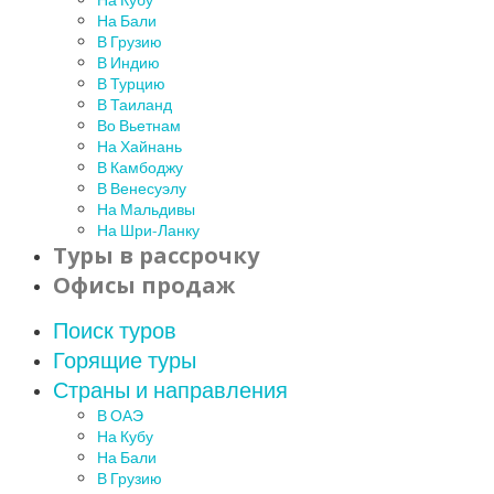
На Бали
В Грузию
В Индию
В Турцию
В Таиланд
Во Вьетнам
На Хайнань
В Камбоджу
В Венесуэлу
На Мальдивы
На Шри-Ланку
Туры в рассрочку
Офисы продаж
Поиск туров
Горящие туры
Страны и направления
В ОАЭ
На Кубу
На Бали
В Грузию