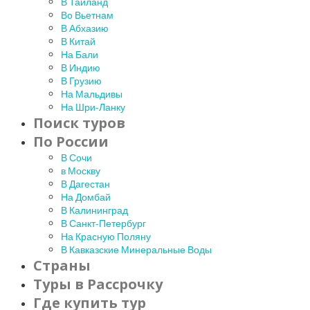
В Таиланд
Во Вьетнам
В Абхазию
В Китай
На Бали
В Индию
В Грузию
На Мальдивы
На Шри-Ланку
Поиск туров
По России
В Сочи
в Москву
В Дагестан
На Домбай
В Калининград
В Санкт-Петербург
На Красную Поляну
В Кавказские Минеральные Воды
Страны
Туры в Рассрочку
Где купить тур