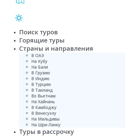
Поиск туров
Горящие туры
Страны и направления
В ОАЭ
На Кубу
На Бали
В Грузию
В Индию
В Турцию
В Таиланд
Во Вьетнам
На Хайнань
В Камбоджу
В Венесуэлу
На Мальдивы
На Шри-Ланку
Туры в рассрочку