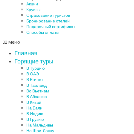
Акции
Круизы
Страхование туристов
Бронирование отелей
Подарочный сертификат
Способы оплаты
Меню
Главная
Горящие туры
В Турцию
В ОАЭ
В Египет
В Таиланд
Во Вьетнам
В Абхазию
В Китай
На Бали
В Индию
В Грузию
На Мальдивы
На Шри-Ланку