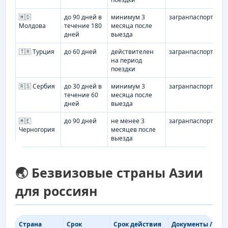
🇲🇩
до 90 дней в
минимум 3
загранпаспорт
И
Молдова
течение 180
месяца после
т
дней
выезда
🇹🇷 Турция
до 60 дней
действителен
загранпаспорт
И
на период
т
поездки
🇷🇸 Сербия
до 30 дней в
минимум 3
загранпаспорт
И
течение 60
месяца после
т
дней
выезда
🇲🇪
до 90 дней
не менее 3
загранпаспорт
И
Черногория
месяцев после
т
выезда
🌏 Безвизовые страны Азии
для россиян
Страна
Срок
Срок действия
Документы /