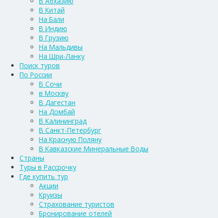
В Абхазию
В Китай
На Бали
В Индию
В Грузию
На Мальдивы
На Шри-Ланку
Поиск туров
По России
В Сочи
в Москву
В Дагестан
На Домбай
В Калининград
В Санкт-Петербург
На Красную Поляну
В Кавказские Минеральные Воды
Страны
Туры в Рассрочку
Где купить тур
Акции
Круизы
Страхование туристов
Бронирование отелей