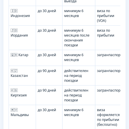
выезда
🇮🇩
до 30 дней
минимум 6
виза по
Индонезия
месяцев
прибытии
(VOA)
🇯🇴
до 30 дней
минимум 6
виза по
Иордания
месяцев после
прибытии
окончания
поездки
🇶🇦 Катар
до 30 дней
минимум 6
загранпаспорт
месяцев
🇰🇿
до 90 дней
действителен
загранпаспорт
Казахстан
на период
поездки
🇰🇬
до 90 дней
действителен
загранпаспорт
Киргизия
на период
поездки
🇲🇻
до 30 дней
минимум 6
виза
Мальдивы
месяцев
оформляется
по прибытии
(бесплатно)