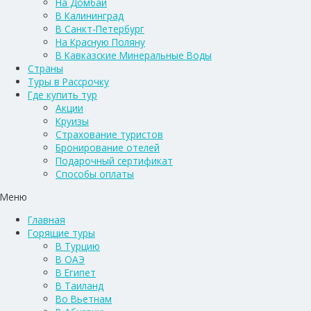
На Домбай
В Калининград
В Санкт-Петербург
На Красную Поляну
В Кавказские Минеральные Воды
Страны
Туры в Рассрочку
Где купить тур
Акции
Круизы
Страхование туристов
Бронирование отелей
Подарочный сертификат
Способы оплаты
Меню
Главная
Горящие туры
В Турцию
В ОАЭ
В Египет
В Таиланд
Во Вьетнам