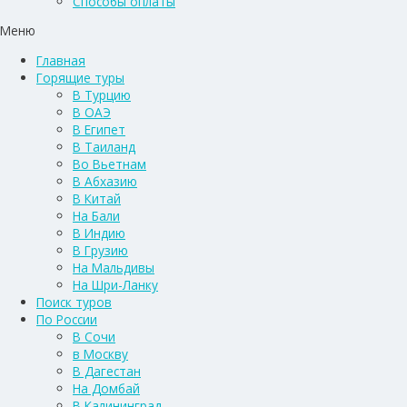
Способы оплаты
Меню
Главная
Горящие туры
В Турцию
В ОАЭ
В Египет
В Таиланд
Во Вьетнам
В Абхазию
В Китай
На Бали
В Индию
В Грузию
На Мальдивы
На Шри-Ланку
Поиск туров
По России
В Сочи
в Москву
В Дагестан
На Домбай
В Калининград