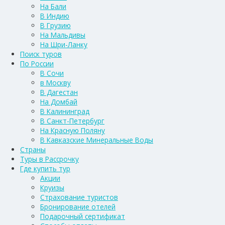
На Бали
В Индию
В Грузию
На Мальдивы
На Шри-Ланку
Поиск туров
По России
В Сочи
в Москву
В Дагестан
На Домбай
В Калининград
В Санкт-Петербург
На Красную Поляну
В Кавказские Минеральные Воды
Страны
Туры в Рассрочку
Где купить тур
Акции
Круизы
Страхование туристов
Бронирование отелей
Подарочный сертификат