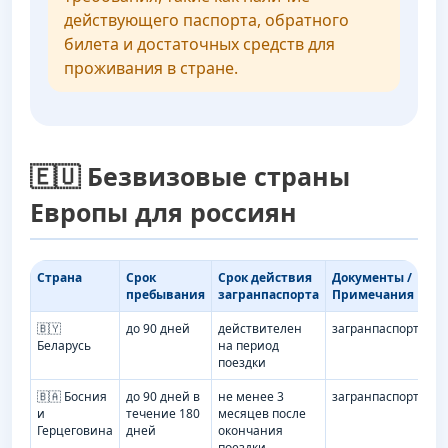
действующего паспорта, обратного
билета и достаточных средств для
проживания в стране.
🇪🇺 Безвизовые страны
Европы для россиян
Страна
Срок
Срок действия
Документы /
Ту
пребывания
загранпаспорта
Примечания
🇧🇾
до 90 дней
действителен
загранпаспорт
И
Беларусь
на период
т
поездки
🇧🇦 Босния
до 90 дней в
не менее 3
загранпаспорт
И
и
течение 180
месяцев после
т
Герцеговина
дней
окончания
поездки