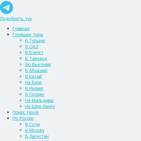
Подобрать тур
Главная
Горящие туры
В Турцию
В ОАЭ
В Египет
В Таиланд
Во Вьетнам
В Абхазию
В Китай
На Бали
В Индию
В Грузию
На Мальдивы
На Шри-Ланку
Поиск туров
По России
В Сочи
в Москву
В Дагестан