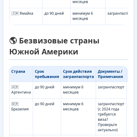
месяцев
🇯🇲 Ямайка
до 90 дней
минимум 6
загранпаспорт
месяцев
🌎 Безвизовые страны
Южной Америки
Страна
Срок
Срок действия
Документы /
Тур
пребывания
загранпаспорта
Примечания
🇦🇷
до 90 дней
минимум 6
загранпаспорт
Иск
Аргентина
месяцев
тур
🇧🇷
до 90 дней
минимум 6
загранпаспорт
Иск
Бразилия
месяцев
(с 2024 года
тур
требуется
виза?
Проверьте
актуально)