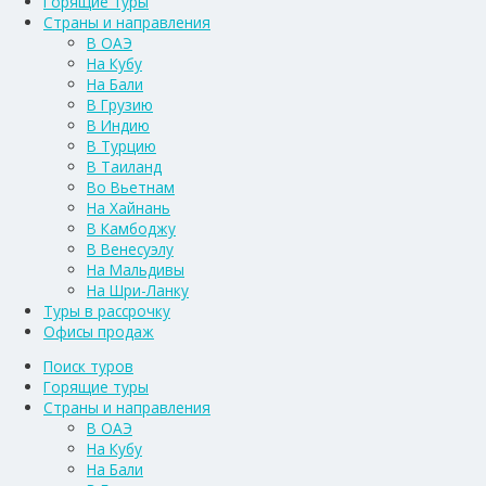
Горящие туры
Страны и направления
В ОАЭ
На Кубу
На Бали
В Грузию
В Индию
В Турцию
В Таиланд
Во Вьетнам
На Хайнань
В Камбоджу
В Венесуэлу
На Мальдивы
На Шри-Ланку
Туры в рассрочку
Офисы продаж
Поиск туров
Горящие туры
Страны и направления
В ОАЭ
На Кубу
На Бали