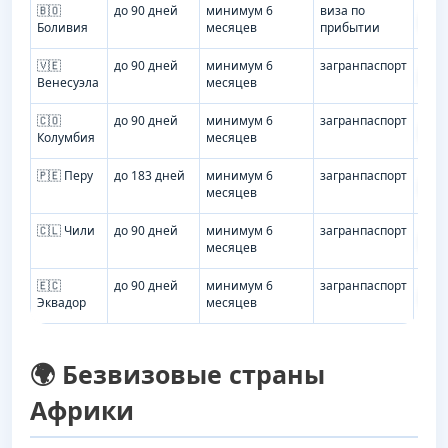
🇧🇴
до 90 дней
минимум 6
виза по
Иск
Боливия
месяцев
прибытии
тур
🇻🇪
до 90 дней
минимум 6
загранпаспорт
Иск
Венесуэла
месяцев
тур
🇨🇴
до 90 дней
минимум 6
загранпаспорт
Иск
Колумбия
месяцев
тур
🇵🇪 Перу
до 183 дней
минимум 6
загранпаспорт
Иск
месяцев
тур
🇨🇱 Чили
до 90 дней
минимум 6
загранпаспорт
Иск
месяцев
тур
🇪🇨
до 90 дней
минимум 6
загранпаспорт
Иск
Эквадор
месяцев
тур
🌍 Безвизовые страны
Африки