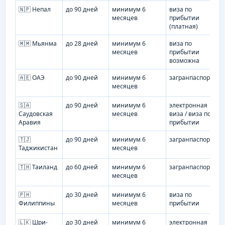
🇳🇵 Непал
до 90 дней
минимум 6
виза по
месяцев
прибытии
(платная)
🇲🇲 Мьянма
до 28 дней
минимум 6
виза по
месяцев
прибытии
возможна
🇦🇪 ОАЭ
до 90 дней
минимум 6
загранпаспорт
месяцев
🇸🇦
до 90 дней
минимум 6
электронная
Саудовская
месяцев
виза / виза по
Аравия
прибытии
🇹🇯
до 90 дней
минимум 6
загранпаспорт
Таджикистан
месяцев
🇹🇭 Таиланд
до 60 дней
минимум 6
загранпаспорт
месяцев
🇵🇭
до 30 дней
минимум 6
виза по
Филиппины
месяцев
прибытии
🇱🇰 Шри-
до 30 дней
минимум 6
электронная