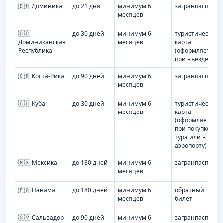
🇩🇲 Доминика
до 21 дня
минимум 6
загранпаспорт
месяцев
🇩🇴
до 30 дней
минимум 6
туристическая
Доминиканская
месяцев
карта
Республика
(оформляется
при въезде)
🇨🇷 Коста-Рика
до 90 дней
минимум 6
загранпаспорт
месяцев
🇨🇺 Куба
до 30 дней
минимум 6
туристическая
месяцев
карта
(оформляется
при покупке
тура или в
аэропорту)
🇲🇽 Мексика
до 180 дней
минимум 6
загранпаспорт
месяцев
🇵🇦 Панама
до 180 дней
минимум 6
обратный
месяцев
билет
🇸🇻 Сальвадор
до 90 дней
минимум 6
загранпаспорт