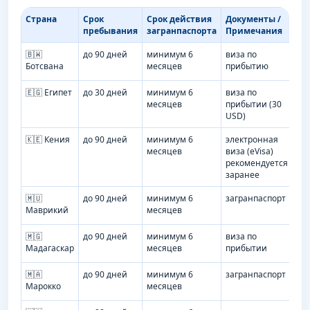
Страна
Срок
Срок действия
Документы /
Т
пребывания
загранпаспорта
Примечания
🇧🇼
до 90 дней
минимум 6
виза по
Ботсвана
месяцев
прибытию
🇪🇬 Египет
до 30 дней
минимум 6
виза по
месяцев
прибытии (30
USD)
🇰🇪 Кения
до 90 дней
минимум 6
электронная
месяцев
виза (eVisa)
рекомендуется
заранее
🇲🇺
до 90 дней
минимум 6
загранпаспорт
Маврикий
месяцев
🇲🇬
до 90 дней
минимум 6
виза по
Мадагаскар
месяцев
прибытии
🇲🇦
до 90 дней
минимум 6
загранпаспорт
Марокко
месяцев