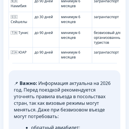
🇳🇦
до 90 дней
минимум 6
загранпаспорт
Намибия
месяцев
🇸🇨
до 30 дней
минимум 6
загранпаспорт
Сейшелы
месяцев
🇹🇳 Тунис
до 90 дней
минимум 6
безвизовый для
месяцев
организованных
туристов
🇿🇦 ЮАР
до 90 дней
минимум 6
загранпаспорт
месяцев
📌
Важно:
Информация актуальна на 2026
год. Перед поездкой рекомендуется
уточнять правила въезда в посольствах
стран, так как визовые режимы могут
меняться. Даже при безвизовом въезде
могут потребовать:
обратный авиабилет;