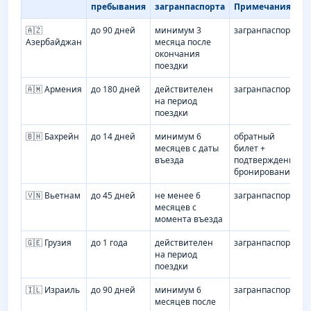
пребывания
загранпаспорта
Примечания
🇦🇿
до 90 дней
минимум 3
загранпаспорт
Азербайджан
месяца после
окончания
поездки
🇦🇲 Армения
до 180 дней
действителен
загранпаспорт
на период
поездки
🇧🇭 Бахрейн
до 14 дней
минимум 6
обратный
месяцев с даты
билет +
въезда
подтверждение
бронирования
🇻🇳 Вьетнам
до 45 дней
не менее 6
загранпаспорт
месяцев с
момента въезда
🇬🇪 Грузия
до 1 года
действителен
загранпаспорт
на период
поездки
🇮🇱 Израиль
до 90 дней
минимум 6
загранпаспорт
месяцев после