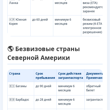
Ланка
месяцев
виза (ETA)
рекомендуется
заранее
🇰🇷 Южная
до 60 дней
минимум 6
безвизовый
Корея
месяцев
режим (K-ETA
электронное
разрешение)
🌎 Безвизовые страны
Северной Америки
Страна
Срок
Срок действия
Документы /
пребывания
загранпаспорта
Примечания
🇧🇸 Багамы
до 90 дней
минимум 6
обратный
месяцев
билет
🇧🇧 Барбадос
до 28 дней
минимум 6
загранпаспорт
месяцев