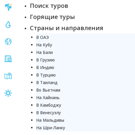
Поиск туров
Горящие туры
Страны и направления
В ОАЭ
На Кубу
На Бали
В Грузию
В Индию
В Турцию
В Таиланд
Во Вьетнам
На Хайнань
В Камбоджу
В Венесуэлу
На Мальдивы
На Шри-Ланку