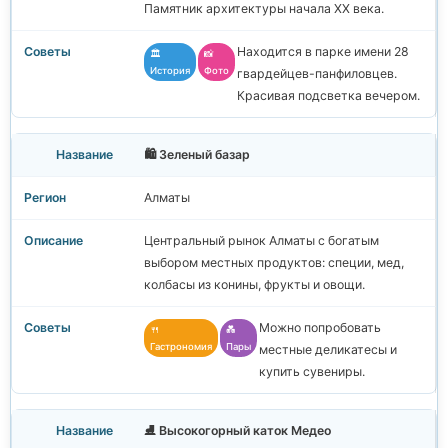
Памятник архитектуры начала XX века.
Находится в парке имени 28
🏛️
📸
История
Фото
гвардейцев-панфиловцев.
Красивая подсветка вечером.
🛍️ Зеленый базар
Алматы
Центральный рынок Алматы с богатым
выбором местных продуктов: специи, мед,
колбасы из конины, фрукты и овощи.
Можно попробовать
🍴
💑
Гастрономия
Пары
местные деликатесы и
купить сувениры.
⛸️ Высокогорный каток Медео