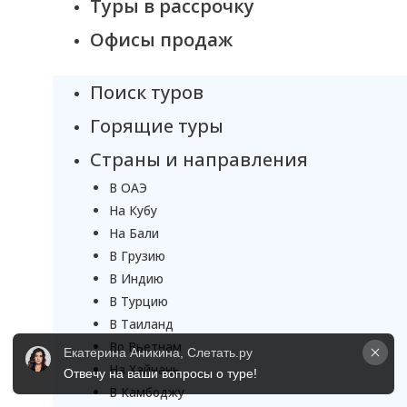
Туры в рассрочку
Офисы продаж
Поиск туров
Горящие туры
Страны и направления
В ОАЭ
На Кубу
На Бали
В Грузию
В Индию
В Турцию
В Таиланд
Во Вьетнам
Екатерина Аникина, Слетать.ру
На Хайнань
Отвечу на ваши вопросы о туре!
В Камбоджу