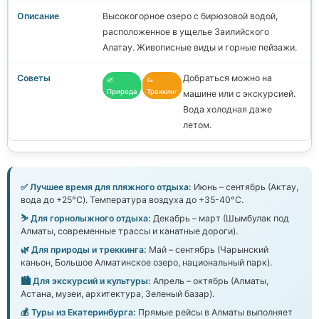
Высокогорное озеро с бирюзовой водой,
расположенное в ущелье Заилийского
Алатау. Живописные виды и горные пейзажи.
Добраться можно на
🌿
🥾
Природа
Треккинг
машине или с экскурсией.
Вода холодная даже
летом.
✅ Лучшее время для пляжного отдыха:
Июнь – сентябрь (Актау,
вода до +25°C). Температура воздуха до +35-40°C.
⛷️ Для горнолыжного отдыха:
Декабрь – март (Шымбулак под
Алматы, современные трассы и канатные дороги).
🌿 Для природы и треккинга:
Май – сентябрь (Чарынский
каньон, Большое Алматинское озеро, национальный парк).
🏙️ Для экскурсий и культуры:
Апрель – октябрь (Алматы,
Астана, музеи, архитектура, Зеленый базар).
💰 Туры из Екатеринбурга:
Прямые рейсы в Алматы выполняет