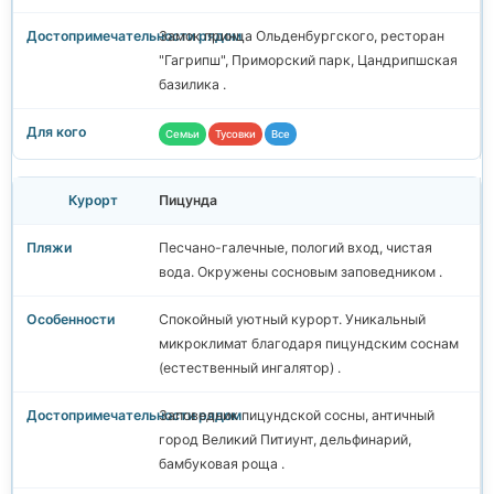
Замок принца Ольденбургского, ресторан
"Гагрипш", Приморский парк, Цандрипшская
базилика .
Семьи
Тусовки
Все
Пицунда
Песчано-галечные, пологий вход, чистая
вода. Окружены сосновым заповедником .
Спокойный уютный курорт. Уникальный
микроклимат благодаря пицундским соснам
(естественный ингалятор) .
Заповедник пицундской сосны, античный
город Великий Питиунт, дельфинарий,
бамбуковая роща .