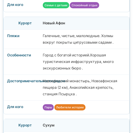
Семьи с детьми
Спокойный отдых
Новый Афон
Галечные, чистые, малолюдные. Холмы
вокруг покрыты цитрусовыми садами .
Город с богатой историей.Хорошая
туристическая инфраструктура, много
экскурсионных бюро .
Новоафонский монастырь, Новоафонская
пещера (2 км), Анакопийская крепость,
станция Псырцха .
Пары
Любители истории
Сухум