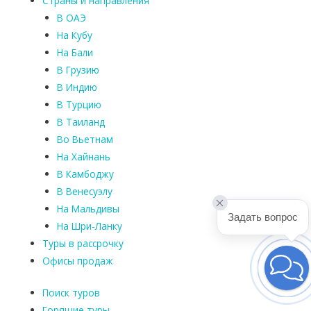
Страны и направления
В ОАЭ
На Кубу
На Бали
В Грузию
В Индию
В Турцию
В Таиланд
Во Вьетнам
На Хайнань
В Камбоджу
В Венесуэлу
На Мальдивы
Задать вопрос
На Шри-Ланку
Туры в рассрочку
Офисы продаж
Поиск туров
Горящие туры