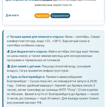
живописные окрестности .
Уединение
Оздоровление
✅ Лучшее время для пляжного отдыха:
Июнь – сентябрь. Самая
комфортная погода, вода +23...+26°C. Бархатный сезон в
сентябре особенно хорош .
💰 Для бюджетного отдыха:
Май и октябрь (погода ещё тёплая,
но цены ниже), а также зимние месяцы для экскурсионных
программ и термальных источников .
🏖️ Для семей с детьми:
Пицунда (пологий вход, сосновый
воздух), Гагра (развитая инфраструктура) .
✈️ Туры из Екатеринбурга:
Прямого авиасообщения
Екатеринбург – Сухум пока нет, но планируется запуск в 2026
году . Сейчас удобный маршрут: перелёт до Адлера (около 3
часов), затем трансфер до границы (КПП "Псоу", 12 км) и далее
по Абхазии . Время в пути от Екатеринбурга до Адлера — около
3 часов, до границы — ещё 30 минут. Для въезда нужен только
внутренний паспорт РФ .