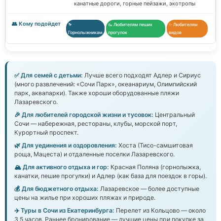
канатные дороги, горные пейзажи, экотропы
⛷️
🥾 Любителям пеших
✨ Любителям
Горнолыжникам
прогулок
видов
✅ Для семей с детьми:
Лучше всего подходят Адлер и Сириус
(много развлечений: «Сочи Парк», океанариум, Олимпийский
парк, аквапарки). Также хороши оборудованные пляжи
Лазаревского.
🎉 Для любителей городской жизни и тусовок:
Центральный
Сочи — набережная, рестораны, клубы, морской порт,
Курортный проспект.
🌿 Для уединения и оздоровления:
Хоста (Тисо-самшитовая
роща, Мацеста) и отдаленные поселки Лазаревского.
🏔️ Для активного отдыха и гор:
Красная Поляна (горнолыжка,
канатки, пешие прогулки) и Адлер (как база для поездок в горы).
💰 Для бюджетного отдыха:
Лазаревское — более доступные
цены на жилье при хороших пляжах и природе.
✈️ Туры в Сочи из Екатеринбурга:
Перелет из Кольцово — около
3,5 часов. Раннее бронирование — лучшие цены при покупке за