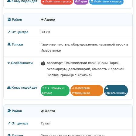
🔥 Любителям тусовок
💑 Парам
🏛️ Любителям культуры
✈️ Адлер
30 км
Галечные, чистые, оборудованные, намывной песок в
Имеретинке
Аэропорт, Олимпийский парк, «Сочи Парк»,
🏟️
океанариум, дельфинарий, близость к Красной
Поляне, граница с Абхазией
👨‍👩‍👧 Семьям с
🎢 Любителям
🏔️
детьми
аттракционов
Горнолыжникам
🌿 Хоста
15 км
Галечные, менее многолюдные, чистые