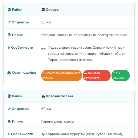
🏛️ Сириус
35 км
Песчано-галечные, современные, благоустроенные
Федеральная территория, Олимпийский парк,
🏎️
трасса «Формулы-1», стадион «Фишт», «Сочи
Парк», современные отели
✨ Любителям премиального
🏎️ Фанатам
👨‍👩‍👧
отдыха
автоспорта
Семьям
🏔️ Красная Поляна
60 км
Горные реки, озера
Горнолыжные курорты (Роза Хутор, Альпика),
⛷️