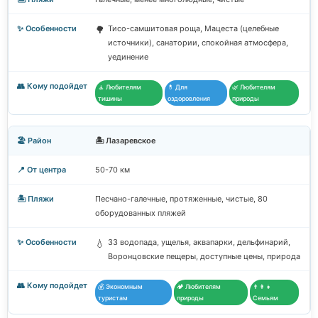
Тисо-самшитовая роща, Мацеста (целебные
🌳
источники), санатории, спокойная атмосфера,
уединение
🧘 Любителям
💊 Для
🌿 Любителям
тишины
оздоровления
природы
🏝️ Лазаревское
50-70 км
Песчано-галечные, протяженные, чистые, 80
оборудованных пляжей
33 водопада, ущелья, аквапарки, дельфинарий,
💧
Воронцовские пещеры, доступные цены, природа
💰 Экономным
🏕️ Любителям
👨‍👩‍👧
туристам
природы
Семьям