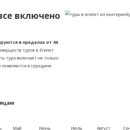
 все включено
ируются в пределах от 46
имуществ туров в Египет
сть тура включает не только
о появляются в середине
сяцам
ь
Май
Июнь
Июль
Август
Се