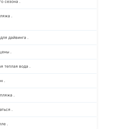
о сезона .
ляжа .
для дайвинга .
цены .
я теплая вода .
н .
пляжа .
ться .
ле .