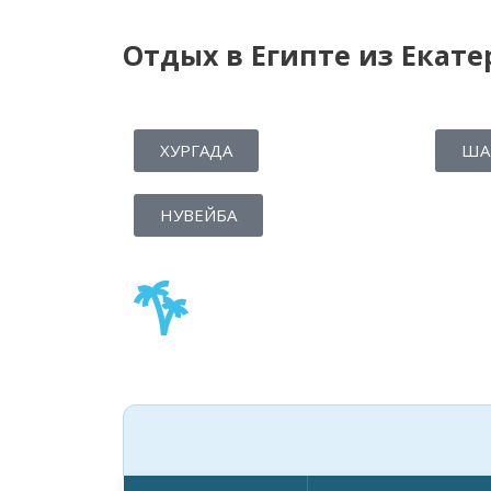
Отдых в Египте из Екате
ХУРГАДА
ША
НУВЕЙБА