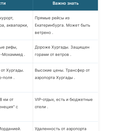
сти
Важно знать
урорт,
Прямые рейсы из
ра, аквапарки,
Екатеринбурга. Может быть
ветрено .
ые рифы,
Дороже Хургады. Защищен
с-Мохаммед .
горами от ветров .
 от Хургады.
Высокие цены. Трансфер от
-поля .
аэропорта Хургады .
8 км от
VIP-отдых, есть и бюджетные
енеция" с
отели .
Иорданией.
Удаленность от аэропорта