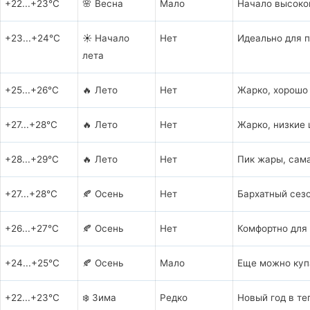
+22...+23°C
🌸 Весна
Мало
Начало высоког
+23...+24°C
☀️ Начало
Нет
Идеально для п
лета
+25...+26°C
🔥 Лето
Нет
Жарко, хорошо 
+27...+28°C
🔥 Лето
Нет
Жарко, низкие 
+28...+29°C
🔥 Лето
Нет
Пик жары, сама
+27...+28°C
🍂 Осень
Нет
Бархатный сезо
+26...+27°C
🍂 Осень
Нет
Комфортно для 
+24...+25°C
🍂 Осень
Мало
Еще можно купа
+22...+23°C
❄️ Зима
Редко
Новый год в теп