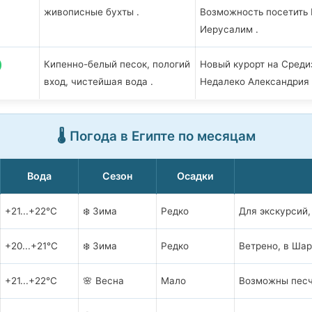
живописные бухты .
Возможность посетить 
Иерусалим .
Кипенно-белый песок, пологий
Новый курорт на Среди
вход, чистейшая вода .
Недалеко Александрия 
🌡️ Погода в Египте по месяцам
Вода
Сезон
Осадки
+21...+22°C
❄️ Зима
Редко
Для экскурсий,
+20...+21°C
❄️ Зима
Редко
Ветрено, в Шар
+21...+22°C
🌸 Весна
Мало
Возможны песч