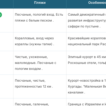
Пляжи
Особенно
Песчаные, пологий вход. Есть
Самый демократичный к
и
пляжи с белым песком .
развитая инфраструкту
сафари по пустыне .
Коралловые, вход через
Красивейшие кораллов
кораллы (нужны тапки) .
национальный парк Ра
Чистые, ухоженные,
Элитный курорт в 45 км
малолюдные. Песчаные с
Роскошные отели, гольф
пологим входом .
Песчаные, чистые,
Курорт-новостройка в 1
протяженностью 12 км .
Хургады. "Маленькая В
каналами .
Песчаные, галечные,
Граница с Израилем и 