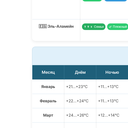
🇪🇬 Эль-Аламейн
👨‍👩‍👧 Семьи
🌿 Пляжный
Месяц
Днём
Ночью
Январь
+21...+23°C
+11...+13°C
Февраль
+22...+24°C
+11...+13°C
Март
+24...+26°C
+12...+14°C