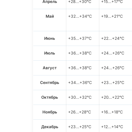
Апрель
+28...+30°C
+15...+17°C
Май
+32...+34°C
+19...+21°C
Июнь
+35...+37°C
+22...+24°C
Июль
+36...+38°C
+24...+26°C
Август
+36...+38°C
+24...+26°C
Сентябрь
+34...+36°C
+23...+25°C
Октябрь
+30...+32°C
+20...+22°C
Ноябрь
+26...+28°C
+16...+18°C
Декабрь
+23...+25°C
+12...+14°C