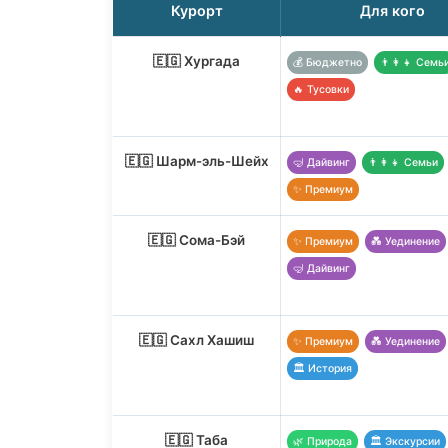
Курорт
Для кого
🇪🇬 Хургада
💰 Бюджетно
👨‍👩‍👧 Семь
🔥 Тусовки
🇪🇬 Шарм-эль-Шейх
🤿 Дайвинг
👨‍👩‍👧 Семьи
✨ Премиум
🇪🇬 Сома-Бэй
✨ Премиум
💑 Уединение
🤿 Дайвинг
🇪🇬 Сахл Хашиш
✨ Премиум
💑 Уединение
🏛️ История
🇪🇬 Таба
🌿 Природа
🏛️ Экскурсии