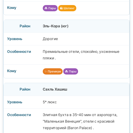
💑 Пары
🛍️ Шопинг
Эль-Кора (юг)
Дорогие
Премиальные отели, спокойно, ухоженные
пляжи .
✨ Премиум
💑 Пары
Сахль Хашиш
5* люкс
Элитная бухта в 35–40 мин от аэропорта,
"Маленькая Венеция", отели с красивой
территорией (Baron Palace) .