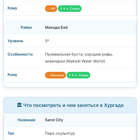
✨ VIP
👨‍👩‍👧 Семьи
Макади Бэй
5*
Премиальная бухта, хорошие рифы,
аквапарки (Makadi Water World) .
✨ Премиум
👨‍👩‍👧 Семьи
🏛️ Что посмотреть и чем заняться в Хургаде
Sand City
Парк скульптур