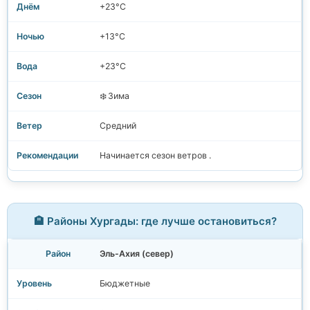
+23°C
+13°C
+23°C
❄️ Зима
Средний
Начинается сезон ветров .
🏨 Районы Хургады: где лучше остановиться?
Эль-Ахия (север)
Бюджетные