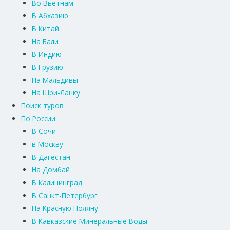
Во Вьетнам
В Абхазию
В Китай
На Бали
В Индию
В Грузию
На Мальдивы
На Шри-Ланку
Поиск туров
По России
В Сочи
в Москву
В Дагестан
На Домбай
В Калининград
В Санкт-Петербург
На Красную Поляну
В Кавказские Минеральные Воды