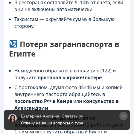
В ресторанах оставляйте 5–10% от счета, если
они не включены автоматически.
Таксистам — округляйте сумму в большую
сторону.
Потеря загранпаспорта в
Египте
Немедленно обратитесь в полицию (122) и
получите
протокол о краже/потере
.
С протоколом, двумя фото 35×45 мм и копией
внутреннего паспорта обращайтесь в
посольство РФ в Каире
или
консульство в
Александрии
.
Екатерина Аникина, Слетать.ру
Вам оформят
«Свидетельство на
Отвечу на ваши вопросы о туре!
возвращение в РФ»
(обычно 2 рабочих дня).
С ним можно купить обратный билет и