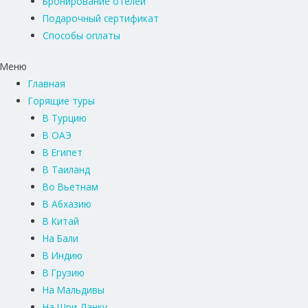
Бронирование отелей
Подарочный сертификат
Способы оплаты
Меню
Главная
Горящие туры
В Турцию
В ОАЭ
В Египет
В Таиланд
Во Вьетнам
В Абхазию
В Китай
На Бали
В Индию
В Грузию
На Мальдивы
На Шри-Ланку