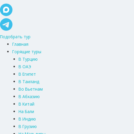
Подобрать тур
Главная
Горящие туры
В Турцию
В ОАЭ
В Египет
В Таиланд
Во Вьетнам
В Абхазию
В Китай
На Бали
В Индию
В Грузию
На Мальдивы