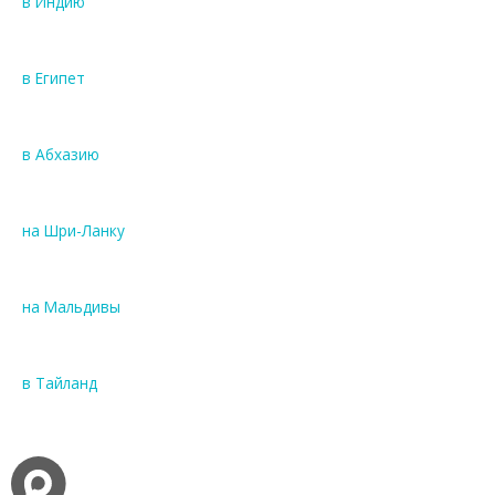
в Индию
в Египет
в Абхазию
на Шри-Ланку
на Мальдивы
в Тайланд