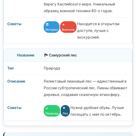
берегу Каспийского моря. Уникальный
образец военной техники 80-х годов.
Находится в открытом
🏛️
🔥
История
Военное
доступе, лучше с
экскурсией.
🏞️ Самурский лес
Природа
Реликтовый лиановый лес — единственный в
России субтропический лес. Лианы обвивают
деревья, создавая сказочную атмосферу.
Нужна удобная обувь. Лучше
🌿
🌳
Природа
Лес
посещать с мая по октябрь.