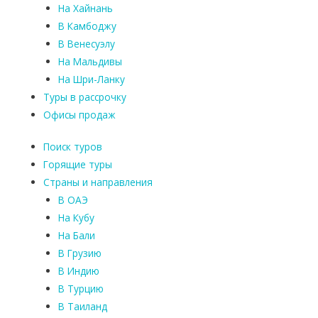
На Хайнань
В Камбоджу
В Венесуэлу
На Мальдивы
На Шри-Ланку
Туры в рассрочку
Офисы продаж
Поиск туров
Горящие туры
Страны и направления
В ОАЭ
На Кубу
На Бали
В Грузию
В Индию
В Турцию
В Таиланд