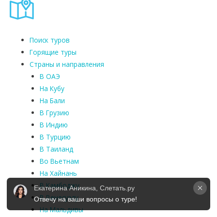
Поиск туров
Горящие туры
Страны и направления
В ОАЭ
На Кубу
На Бали
В Грузию
В Индию
В Турцию
В Таиланд
Во Вьетнам
На Хайнань
В Камбоджу
Екатерина Аникина, Слетать.ру
В Венесуэлу
Отвечу на ваши вопросы о туре!
На Мальдивы