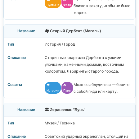
Пустыня
Фото
ближе к закату, чтобы не было
жарко.
🏘️ Старый Дербент (Магалы)
История / Город
Старинные кварталы Дербента с узкими
улочками, каменными домами, восточным
колоритом. Лабиринты старого города.
Можно заблудиться — берите
🏛️
💑
История
Пары
с собой гида или карту.
🏛️ Экраноплан "Лунь"
Музей / Техника
Советский ударный экраноплан, стоящий на