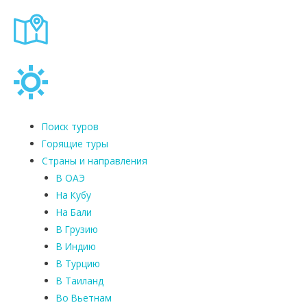
Поиск туров
Горящие туры
Страны и направления
В ОАЭ
На Кубу
На Бали
В Грузию
В Индию
В Турцию
В Таиланд
Во Вьетнам