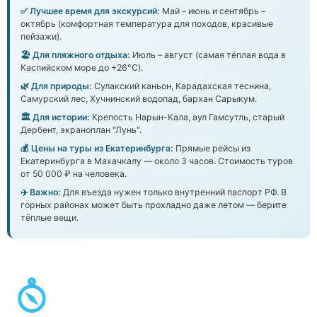
✅ Лучшее время для экскурсий:
Май – июнь и сентябрь –
октябрь (комфортная температура для походов, красивые
пейзажи).
🏖️ Для пляжного отдыха:
Июль – август (самая тёплая вода в
Каспийском море до +26°C).
🌿 Для природы:
Сулакский каньон, Карадахская теснина,
Самурский лес, Хучнинский водопад, бархан Сарыкум.
🏛️ Для истории:
Крепость Нарын-Кала, аул Гамсутль, старый
Дербент, экраноплан "Лунь".
💰 Цены на туры из Екатеринбурга:
Прямые рейсы из
Екатеринбурга в Махачкалу — около 3 часов. Стоимость туров
от 50 000 ₽ на человека.
✈️ Важно:
Для въезда нужен только внутренний паспорт РФ. В
горных районах может быть прохладно даже летом — берите
тёплые вещи.