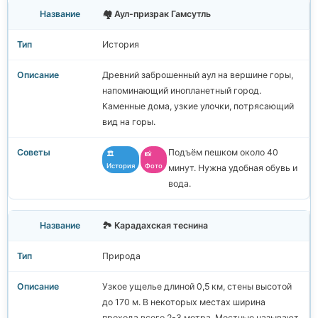
🏘️ Аул-призрак Гамсутль
История
Древний заброшенный аул на вершине горы,
напоминающий инопланетный город.
Каменные дома, узкие улочки, потрясающий
вид на горы.
Подъём пешком около 40
🏛️
📸
История
Фото
минут. Нужна удобная обувь и
вода.
🏞️ Карадахская теснина
Природа
Узкое ущелье длиной 0,5 км, стены высотой
до 170 м. В некоторых местах ширина
прохода всего 2-3 метра. Местные называют