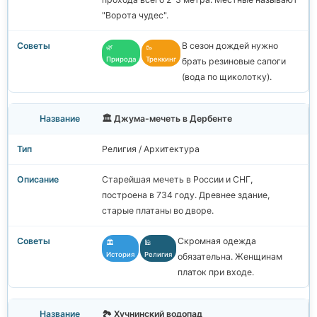
"Ворота чудес".
В сезон дождей нужно
🌿
🥾
Природа
Треккинг
брать резиновые сапоги
(вода по щиколотку).
🏛️ Джума-мечеть в Дербенте
Религия / Архитектура
Старейшая мечеть в России и СНГ,
построена в 734 году. Древнее здание,
старые платаны во дворе.
Скромная одежда
🏛️
🕌
История
Религия
обязательна. Женщинам
платок при входе.
🏞️ Хучнинский водопад