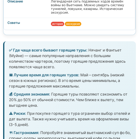
Легендарная сеть подземных ходов времён
войны во Вьетнаме. Можно увидеть систему
туннелей, ловушки, казармы. Историческая
экскурсия.
история
экскурсия
✅ Где чаще всего бывают горящие туры:
Нячанг и Фантьет
(Муйне) — самые популярные направления с большим
количеством чартеров, поэтому горящие предложения здесь
появляются чаще всего.
📅 Лучшее время для горящих туров:
Май – сентябрь (низкий
сезон в южных регионах). В это время цены минимальны, а
горящие предложения максимальны.
💰 Средняя экономия:
Горящие туры позволяют сэкономить от
20% до 50% от обычной стоимости. Чем ближе к вылету, тем
выгоднее цена.
⚠️ Риски:
При покупке горящего тура ограничен выбор отелей и
дат вылета. Также нужно учитывать время на оформление визы
(3-5 дней).
🍴 Гастрономия:
Попробуйте знаменитый вьетнамский суп фо бо,
спринг-роллы, морепродукты, вьетнамский кофе со льдом.