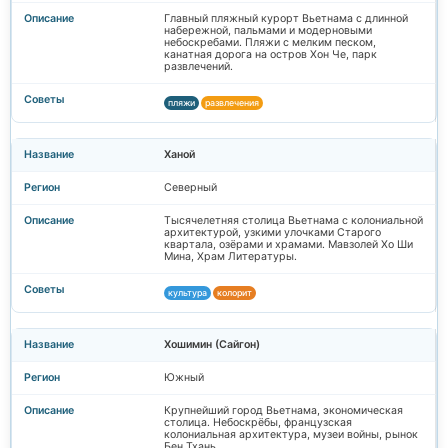
Главный пляжный курорт Вьетнама с длинной
набережной, пальмами и модерновыми
небоскребами. Пляжи с мелким песком,
канатная дорога на остров Хон Че, парк
развлечений.
пляжи
развлечения
Ханой
Северный
Тысячелетняя столица Вьетнама с колониальной
архитектурой, узкими улочками Старого
квартала, озёрами и храмами. Мавзолей Хо Ши
Мина, Храм Литературы.
культура
колорит
Хошимин (Сайгон)
Южный
Крупнейший город Вьетнама, экономическая
столица. Небоскрёбы, французская
колониальная архитектура, музеи войны, рынок
Бен Тхань.