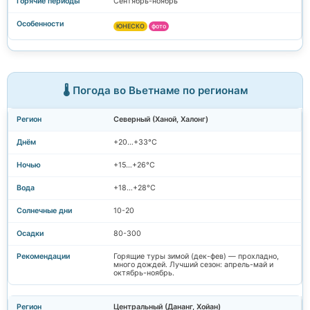
Сентябрь-ноябрь
ЮНЕСКО
фото
🌡️ Погода во Вьетнаме по регионам
Северный (Ханой, Халонг)
+20…+33°C
+15…+26°C
+18…+28°C
10-20
80-300
Горящие туры зимой (дек-фев) — прохладно,
много дождей. Лучший сезон: апрель-май и
октябрь-ноябрь.
Центральный (Дананг, Хойан)