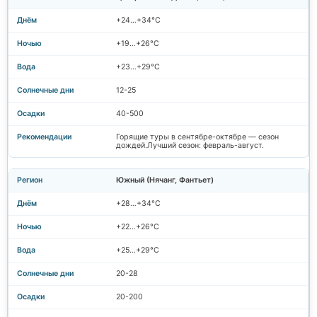
+24…+34°C
+19…+26°C
+23…+29°C
12-25
40-500
Горящие туры в сентябре-октябре — сезон
дождей.Лучший сезон: февраль-август.
Южный (Нячанг, Фантьет)
+28…+34°C
+22…+26°C
+25…+29°C
20-28
20-200