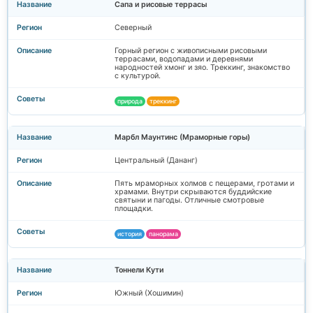
Сапа и рисовые террасы
Северный
Горный регион с живописными рисовыми
террасами, водопадами и деревнями
народностей хмонг и зяо. Треккинг, знакомство
с культурой.
природа
треккинг
Марбл Маунтинс (Мраморные горы)
Центральный (Дананг)
Пять мраморных холмов с пещерами, гротами и
храмами. Внутри скрываются буддийские
святыни и пагоды. Отличные смотровые
площадки.
история
панорама
Тоннели Кути
Южный (Хошимин)