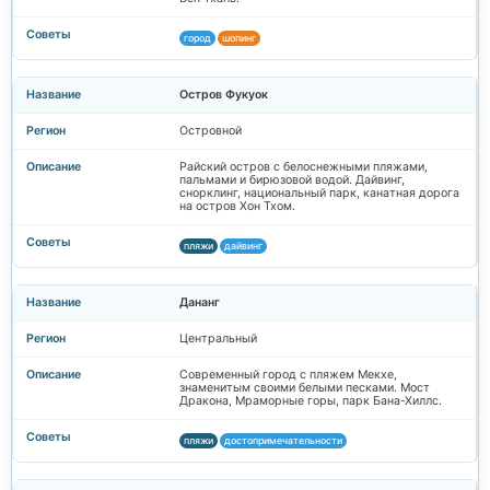
город
шопинг
Остров Фукуок
Островной
Райский остров с белоснежными пляжами,
пальмами и бирюзовой водой. Дайвинг,
снорклинг, национальный парк, канатная дорога
на остров Хон Тхом.
пляжи
дайвинг
Дананг
Центральный
Современный город с пляжем Мекхе,
знаменитым своими белыми песками. Мост
Дракона, Мраморные горы, парк Бана-Хиллс.
пляжи
достопримечательности