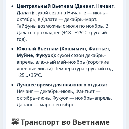
Центральный Вьетнам (Дананг, Нячанг,
Далат):
сухой сезон в Нячанге — июнь–
октябрь, в Далате — декабрь–март.
Тайфуны возможны с июля по ноябрь. В
Далате прохладнее (+18…+25°C круглый
год).
Южный Вьетнам (Хошимин, Фантьет,
Муйне, Фукуок):
сухой сезон декабрь–
апрель, влажный май–ноябрь (короткие
дневные ливни). Температура круглый год
+25…+35°C.
Лучшее время для пляжного отдыха:
Нячанг — декабрь–июль, Фантьет —
октябрь–июнь, Фукуок — ноябрь–апрель,
Дананг — март–сентябрь.
🚕 Транспорт во Вьетнаме