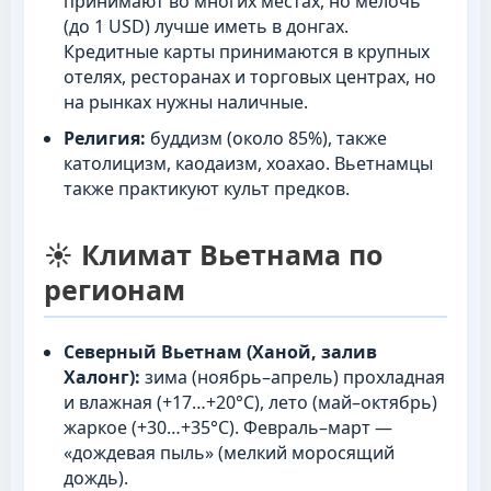
принимают во многих местах, но мелочь
(до 1 USD) лучше иметь в донгах.
Кредитные карты принимаются в крупных
отелях, ресторанах и торговых центрах, но
на рынках нужны наличные.
Религия:
буддизм (около 85%), также
католицизм, каодаизм, хоахао. Вьетнамцы
также практикуют культ предков.
☀️ Климат Вьетнама по
регионам
Северный Вьетнам (Ханой, залив
Халонг):
зима (ноябрь–апрель) прохладная
и влажная (+17…+20°C), лето (май–октябрь)
жаркое (+30…+35°C). Февраль–март —
«дождевая пыль» (мелкий моросящий
дождь).