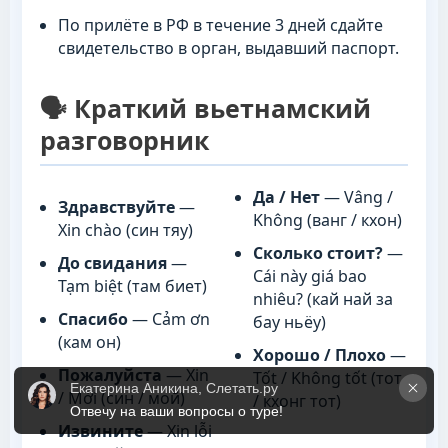
По прилёте в РФ в течение 3 дней сдайте
свидетельство в орган, выдавший паспорт.
🗣️ Краткий вьетнамский
разговорник
Да / Нет
— Vâng /
Здравствуйте
—
Không (ванг / кхон)
Xin chào (син тяу)
Сколько стоит?
—
До свидания
—
Cái này giá bao
Tạm biệt (там биет)
nhiêu? (кай най за
Спасибо
— Cảm ơn
бау ньёу)
(кам он)
Хорошо / Плохо
—
Пожалуйста
— Xin
Tốt / Không tốt (тот
Екатерина Аникина, Слетать.ру
/ Mời (син / мой)
/ кхонг тот)
Отвечу на ваши вопросы о туре!
Извините
— Xin lỗi