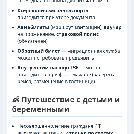
свободная страница для визы/штампа.
Ксерокопия загранпаспорта
—
пригодится при утере документа.
Авиабилеты
(маршрут-квитанции),
ваучер
на проживание,
страховой полис
(обязателен).
Обратный билет
— миграционная служба
может потребовать предъявить.
Внутренний паспорт РФ
— может
пригодиться при форс-мажоре (задержка
рейса, размещение в гостинице).
👶 Путешествие с детьми и
беременными
Несовершеннолетние граждане РФ
выезжают за границу
только по своему