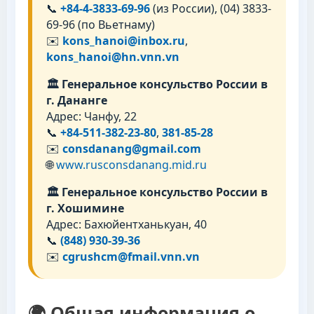
📞
+84-4-3833-69-96
(из России), (04) 3833-
69-96 (по Вьетнаму)
✉️
kons_hanoi@inbox.ru
,
kons_hanoi@hn.vnn.vn
🏛 Генеральное консульство России в
г. Дананге
Адрес: Чанфу, 22
📞
+84-511-382-23-80
,
381-85-28
✉️
consdanang@gmail.com
🌐
www.rusconsdanang.mid.ru
🏛 Генеральное консульство России в
г. Хошимине
Адрес: Бахюйентханькуан, 40
📞
(848) 930-39-36
✉️
cgrushcm@fmail.vnn.vn
🌍 Общая информация о