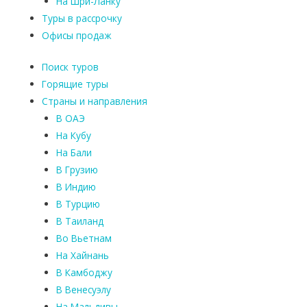
На Шри-Ланку
Туры в рассрочку
Офисы продаж
Поиск туров
Горящие туры
Страны и направления
В ОАЭ
На Кубу
На Бали
В Грузию
В Индию
В Турцию
В Таиланд
Во Вьетнам
На Хайнань
В Камбоджу
В Венесуэлу
На Мальдивы