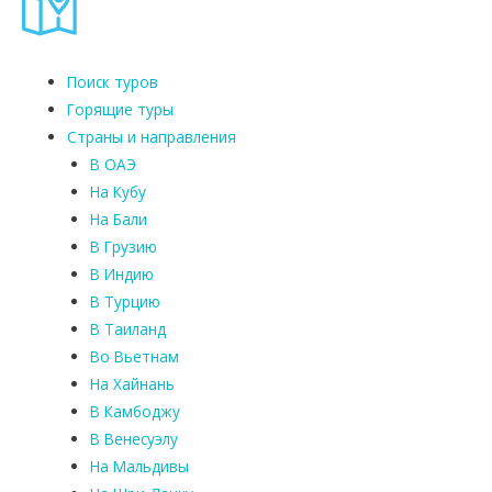
Поиск туров
Горящие туры
Страны и направления
В ОАЭ
На Кубу
На Бали
В Грузию
В Индию
В Турцию
В Таиланд
Во Вьетнам
На Хайнань
В Камбоджу
В Венесуэлу
На Мальдивы