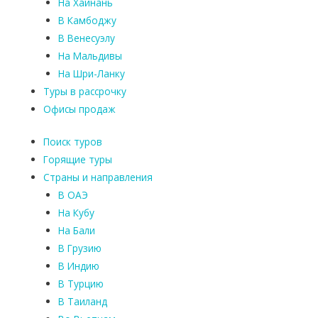
На Хайнань
В Камбоджу
В Венесуэлу
На Мальдивы
На Шри-Ланку
Туры в рассрочку
Офисы продаж
Поиск туров
Горящие туры
Страны и направления
В ОАЭ
На Кубу
На Бали
В Грузию
В Индию
В Турцию
В Таиланд