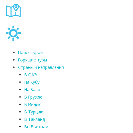
Поиск туров
Горящие туры
Страны и направления
В ОАЭ
На Кубу
На Бали
В Грузию
В Индию
В Турцию
В Таиланд
Во Вьетнам