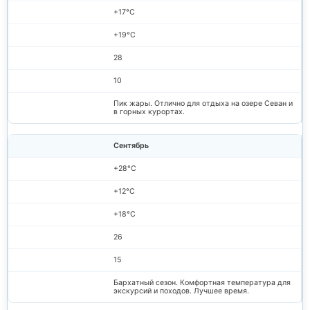
+17°C
+19°C
28
10
Пик жары. Отлично для отдыха на озере Севан и
в горных курортах.
Сентябрь
+28°C
+12°C
+18°C
26
15
Бархатный сезон. Комфортная температура для
экскурсий и походов. Лучшее время.