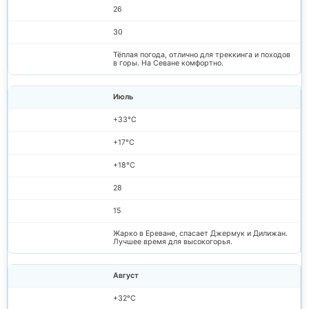
26
30
Тёплая погода, отлично для треккинга и походов
в горы. На Севане комфортно.
Июль
+33°C
+17°C
+18°C
28
15
Жарко в Ереване, спасает Джермук и Дилижан.
Лучшее время для высокогорья.
Август
+32°C