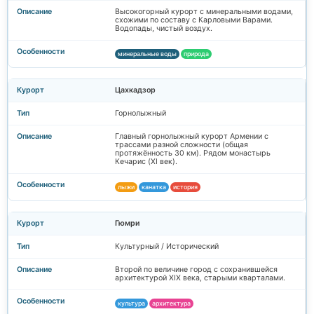
Высокогорный курорт с минеральными водами,
схожими по составу с Карловыми Варами.
Водопады, чистый воздух.
минеральные воды
природа
Цахкадзор
Горнолыжный
Главный горнолыжный курорт Армении с
трассами разной сложности (общая
протяжённость 30 км). Рядом монастырь
Кечарис (XI век).
лыжи
канатка
история
Гюмри
Культурный / Исторический
Второй по величине город с сохранившейся
архитектурой XIX века, старыми кварталами.
культура
архитектура