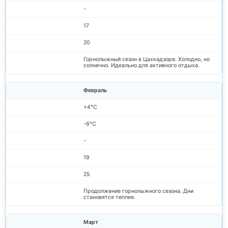
-
17
20
Горнолыжный сезон в Цахкадзоре. Холодно, но
солнечно. Идеально для активного отдыха.
Февраль
+4°C
-6°C
-
19
25
Продолжение горнолыжного сезона. Дни
становятся теплее.
Март