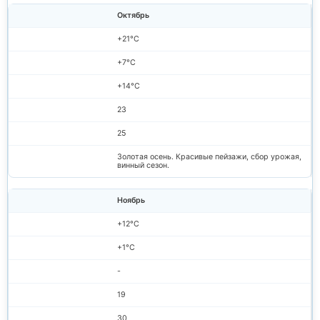
Октябрь
+21°C
+7°C
+14°C
23
25
Золотая осень. Красивые пейзажи, сбор урожая,
винный сезон.
Ноябрь
+12°C
+1°C
-
19
30