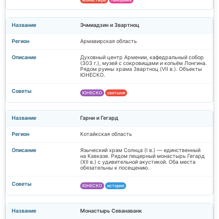
Эчмиадзин и Звартноц
Армавирская область
Духовный центр Армении, кафедральный собор
(303 г.), музей с сокровищами и копьём Лонгина.
Рядом руины храма Звартноц (VII в.). Объекты
ЮНЕСКО.
ЮНЕСКО
святыня
Гарни и Гегард
Котайкская область
Языческий храм Солнца (I в.) — единственный
на Кавказе. Рядом пещерный монастырь Гегард
(XII в.) с удивительной акустикой. Оба места
обязательны к посещению.
ЮНЕСКО
история
Монастырь Севанаванк