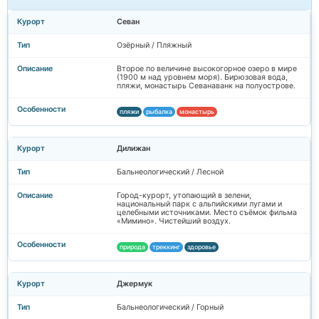
Севан
Озёрный / Пляжный
Второе по величине высокогорное озеро в мире
(1900 м над уровнем моря). Бирюзовая вода,
пляжи, монастырь Севанаванк на полуострове.
пляжи
рыбалка
монастырь
Дилижан
Бальнеологический / Лесной
Город-курорт, утопающий в зелени,
национальный парк с альпийскими лугами и
целебными источниками. Место съёмок фильма
«Мимино». Чистейший воздух.
природа
треккинг
здоровье
Джермук
Бальнеологический / Горный