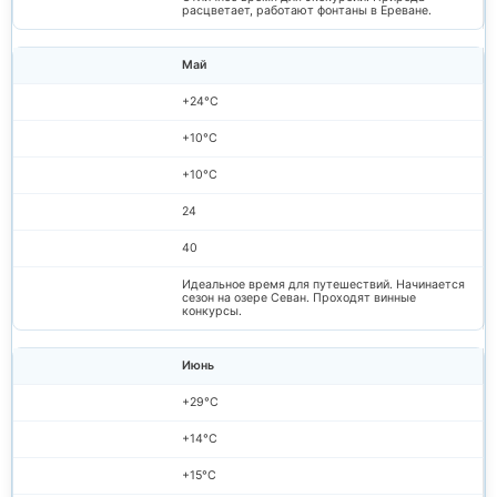
расцветает, работают фонтаны в Ереване.
Май
+24°C
+10°C
+10°C
24
40
Идеальное время для путешествий. Начинается
сезон на озере Севан. Проходят винные
конкурсы.
Июнь
+29°C
+14°C
+15°C