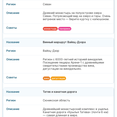
Севан
Древний монастырь на полуострове озера
Севан. Потрясающий вид на озеро и горы. Очень
ветреное место — берите куртку с капюшоном.
монастырь
панорама
Винный маршрут Вайоц-Дзора
Вайоц-Дзор
Регион с 6000-летней историей виноделия.
Посещение пещеры Арени-1 с древнейшими
свидетельствами производства вина,
дегустации на винодельнях.
вино
дегустация
Татев и канатная дорога
Сюникская область
Древнейший монастырский комплекс в ущелье.
Канатная дорога «Крылья Татева» (почти 6 км)
— самая длинная в мире.