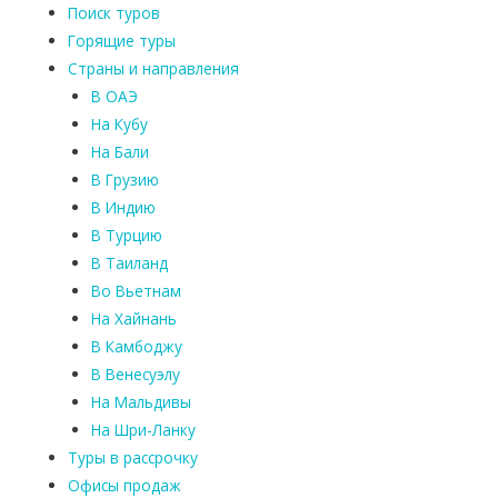
Поиск туров
Горящие туры
Страны и направления
В ОАЭ
На Кубу
На Бали
В Грузию
В Индию
В Турцию
В Таиланд
Во Вьетнам
На Хайнань
В Камбоджу
В Венесуэлу
На Мальдивы
На Шри-Ланку
Туры в рассрочку
Офисы продаж