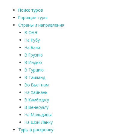
Поиск туров
Горящие туры
Страны и направления
В ОАЭ
На Кубу
На Бали
В Грузию
В Индию
В Турцию
В Таиланд
Во Вьетнам
На Хайнань
В Камбоджу
В Венесуэлу
На Мальдивы
На Шри-Ланку
Туры в рассрочку