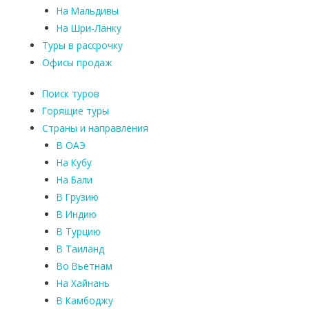
На Мальдивы
На Шри-Ланку
Туры в рассрочку
Офисы продаж
Поиск туров
Горящие туры
Страны и направления
В ОАЭ
На Кубу
На Бали
В Грузию
В Индию
В Турцию
В Таиланд
Во Вьетнам
На Хайнань
В Камбоджу