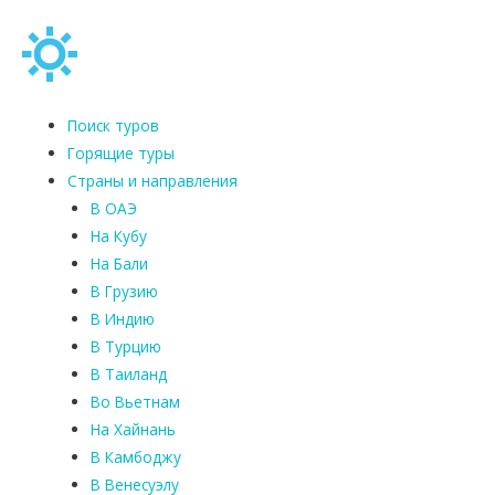
Поиск туров
Горящие туры
Страны и направления
В ОАЭ
На Кубу
На Бали
В Грузию
В Индию
В Турцию
В Таиланд
Во Вьетнам
На Хайнань
В Камбоджу
В Венесуэлу