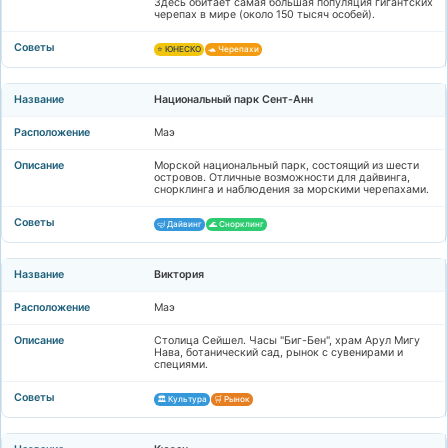
Здесь обитает самая большая популяция гигантских
черепах в мире (около 150 тысяч особей).
⭐ ЮНЕСКО
🐢 Черепахи
Национальный парк Сент-Анн
Маэ
Морской национальный парк, состоящий из шести
островов. Отличные возможности для дайвинга,
снорклинга и наблюдения за морскими черепахами.
🤿 Дайвинг
🌊 Снорклинг
Виктория
Маэ
Столица Сейшел. Часы "Биг-Бен", храм Арул Мигу
Нава, ботанический сад, рынок с сувенирами и
специями.
🏛️ Культура
🛒 Рынок