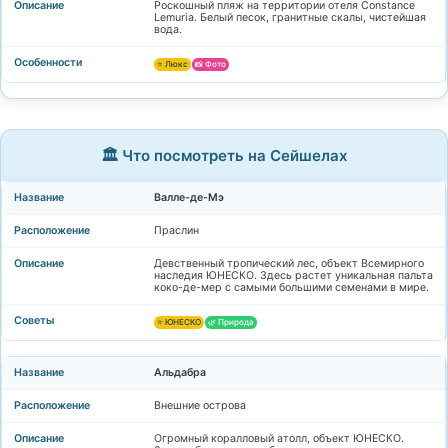
Роскошный пляж на территории отеля Constance
Lemuria. Белый песок, гранитные скалы, чистейшая
вода.
⭐ Люкс
📸 Фото
🏛️ Что посмотреть на Сейшелах
Валле-де-Мэ
Праслин
Девственный тропический лес, объект Всемирного
наследия ЮНЕСКО. Здесь растет уникальная пальта
коко-де-мер с самыми большими семенами в мире.
⭐ ЮНЕСКО
🌿 Природа
Альдабра
Внешние острова
Огромный коралловый атолл, объект ЮНЕСКО.