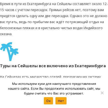
Время в пути из Екатеринбурга на Сейшелы составляет около 12-
15 часов с учётом пересадок. Прямых рейсов нет, поэтому вам
придётся сделать одну или две пересадки. Однако это не должно
вас пугать, ведь по прибытии вас ждёт потрясающий отдых на
белоснежных пляжах и в кристально чистых водах Индийского
океана.
Туры на Сейшелы все включено из Екатеринбурга
На Сейшелах есть множество отелей, предлагающих систему
«всё включено». Это отличный вариант для тех, кто хочет
Мы используем куки для наилучшего представления
расслабиться и не думать о дополнительных расходах.
нашего сайта. Если Вы продолжите использовать сайт, мы
будем считать что Вас это устраивает.
Рассмотрим несколько популярных отелей:
Ок
Нет
Cerf Island Resort (Ex. Marine Park) 4*Savoy Resort & Spa 5*