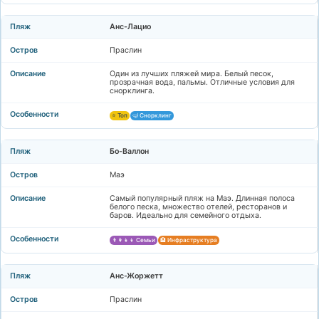
Анс-Лацио
Праслин
Один из лучших пляжей мира. Белый песок,
прозрачная вода, пальмы. Отличные условия для
снорклинга.
⭐ Топ
🤿 Снорклинг
Бо-Валлон
Маэ
Самый популярный пляж на Маэ. Длинная полоса
белого песка, множество отелей, ресторанов и
баров. Идеально для семейного отдыха.
👨‍👩‍👧‍👦 Семьи
🏨 Инфраструктура
Анс-Жоржетт
Праслин