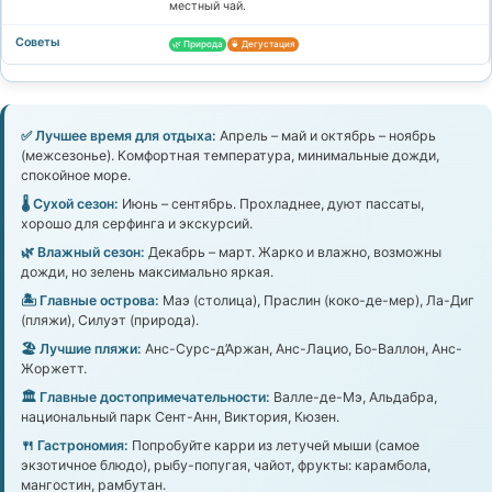
местный чай.
🌿 Природа
🍵 Дегустация
✅ Лучшее время для отдыха:
Апрель – май и октябрь – ноябрь
(межсезонье). Комфортная температура, минимальные дожди,
спокойное море.
🌡️ Сухой сезон:
Июнь – сентябрь. Прохладнее, дуют пассаты,
хорошо для серфинга и экскурсий.
🌿 Влажный сезон:
Декабрь – март. Жарко и влажно, возможны
дожди, но зелень максимально яркая.
🏝️ Главные острова:
Маэ (столица), Праслин (коко-де-мер), Ла-Диг
(пляжи), Силуэт (природа).
🏖️ Лучшие пляжи:
Анс-Сурс-д’Аржан, Анс-Лацио, Бо-Валлон, Анс-
Жоржетт.
🏛️ Главные достопримечательности:
Валле-де-Мэ, Альдабра,
национальный парк Сент-Анн, Виктория, Кюзен.
🍴 Гастрономия:
Попробуйте карри из летучей мыши (самое
экзотичное блюдо), рыбу-попугая, чайот, фрукты: карамбола,
мангостин, рамбутан.