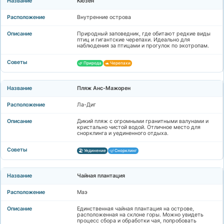
Кюзен
Внутренние острова
Природный заповедник, где обитают редкие виды
птиц и гигантские черепахи. Идеально для
наблюдения за птицами и прогулок по экотропам.
🌿 Природа
🐢 Черепахи
Пляж Анс-Мажорен
Ла-Диг
Дикий пляж с огромными гранитными валунами и
кристально чистой водой. Отличное место для
снорклинга и уединенного отдыха.
🏖️ Уединение
🤿 Снорклинг
Чайная плантация
Маэ
Единственная чайная плантация на острове,
расположенная на склоне горы. Можно увидеть
процесс сбора и обработки чая, попробовать