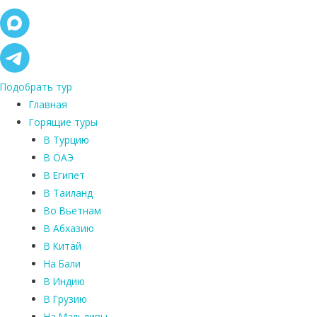
Подобрать тур
Главная
Горящие туры
В Турцию
В ОАЭ
В Египет
В Таиланд
Во Вьетнам
В Абхазию
В Китай
На Бали
В Индию
В Грузию
На Мальдивы