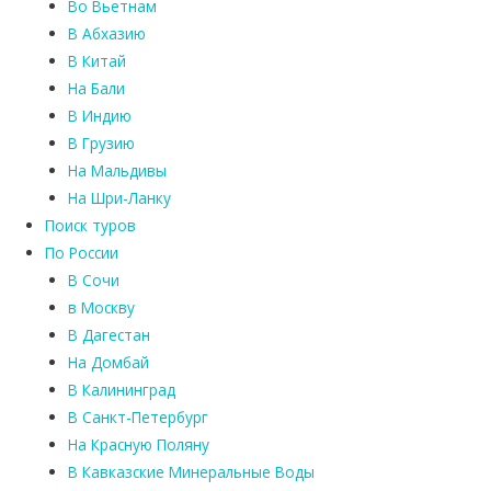
Во Вьетнам
В Абхазию
В Китай
На Бали
В Индию
В Грузию
На Мальдивы
На Шри-Ланку
Поиск туров
По России
В Сочи
в Москву
В Дагестан
На Домбай
В Калининград
В Санкт-Петербург
На Красную Поляну
В Кавказские Минеральные Воды