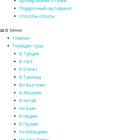
Бронирование отелей
Подарочный сертификат
Способы оплаты
Меню
Главная
Горящие туры
В Турцию
В ОАЭ
В Египет
В Таиланд
Во Вьетнам
В Абхазию
В Китай
На Бали
В Индию
В Грузию
На Мальдивы
На Шри-Ланку