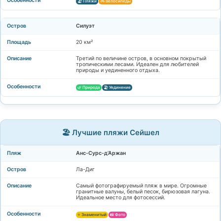
🏖️ Пляжи
🚲 Велосипеды
Силуэт
20 км²
Третий по величине остров, в основном покрытый
тропическими лесами. Идеален для любителей
природы и уединенного отдыха.
🌿 Природа
🏖️ Уединение
🏖️ Лучшие пляжи Сейшел
Анс-Сурс-д’Аржан
Ла-Диг
Самый фотографируемый пляж в мире. Огромные
гранитные валуны, белый песок, бирюзовая лагуна.
Идеальное место для фотосессий.
⭐ Знаменитый
📸 Фото