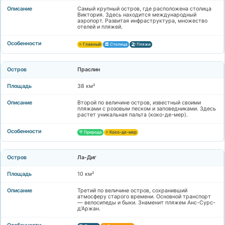
Самый крупный остров, где расположена столица
Виктория. Здесь находится международный
аэропорт. Развитая инфраструктура, множество
отелей и пляжей.
⭐ Главный
🏛️ Столица
🏖️ Пляжи
Праслин
38 км²
Второй по величине остров, известный своими
пляжами с розовым песком и заповедниками. Здесь
растет уникальная пальта (коко-де-мер).
🌴 Природа
⭐ Коко-де-мер
Ла-Диг
10 км²
Третий по величине остров, сохранивший
атмосферу старого времени. Основной транспорт
— велосипеды и быки. Знаменит пляжем Анс-Сурс-
д’Аржан.