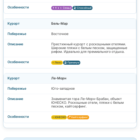
👨‍👩‍👧‍👦 Семьи
🏖️ Спокойный
Бель-Мар
Восточное
Престижный курорт с роскошными отелями.
Широкие пляжи с белым песком, защищенные
рифом. Идеально для премиального отдыха.
⭐ Люкс
🏖️ Премиум
Ле-Морн
Юго-западное
Знаменитая гора Ле-Морн-Брабан, объект
ЮНЕСКО. Роскошные отели, пляжи с белым
песком, кайтсерфинг.
⭐ ЮНЕСКО
🪁 Кайтсерфинг