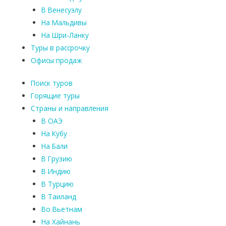
В Венесуэлу
На Мальдивы
На Шри-Ланку
Туры в рассрочку
Офисы продаж
Поиск туров
Горящие туры
Страны и направления
В ОАЭ
На Кубу
На Бали
В Грузию
В Индию
В Турцию
В Таиланд
Во Вьетнам
На Хайнань