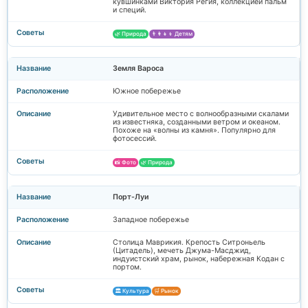
кувшинками Виктория Регия, коллекцией пальм
и специй.
🌿 Природа
👨‍👩‍👧‍👦 Детям
Земля Вароса
Южное побережье
Удивительное место с волнообразными скалами
из известняка, созданными ветром и океаном.
Похоже на «волны из камня». Популярно для
фотосессий.
📸 Фото
🌿 Природа
Порт-Луи
Западное побережье
Столица Маврикия. Крепость Ситроньель
(Цитадель), мечеть Джума-Масджид,
индуистский храм, рынок, набережная Кодан с
портом.
🏛️ Культура
🛒 Рынок