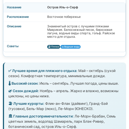
Остров Иль-о-Серф
Восточное побережье
Знаменитый остров с лучшими пляжами
Маврикия. Белоснежный песок, бирюзовая
лагуна, водные виды спорта, гольф. Райское
место для отдыха.
🏖️ Пляжи
🚤 Водные виды
✅ Лучшее время для пляжного отдыха:
Май – октябрь (сухой
сезон). Комфортная температура, минимальные дожди.
🌡️ Высокий сезон:
Июль – сентябрь. Лучшая погода, цены выше.
🌿 Сезон дождей:
Ноябрь – апрель. Жарко и влажно, возможны
циклоны, но цены ниже.
🏖️ Лучшие курорты:
Флик-ан-Флак (дайвинг), Гранд-Бэй
(тусовки), Бель-Мар (люкс), Ле-Морн (ЮНЕСКО).
🏛️ Главные достопримечательности:
Ле-Морн-Брабан, Семь
цветных земель, водопад Шамарель, парк Блэк-Ривер,
ботанический сад, остров Иль-о-Серф.