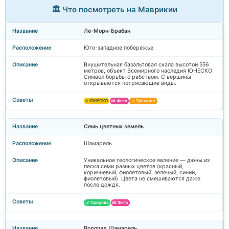
🏛️ Что посмотреть на Маврикии
Ле-Морн-Брабан
Юго-западное побережье
Внушительная базальтовая скала высотой 556
метров, объект Всемирного наследия ЮНЕСКО.
Символ борьбы с рабством. С вершины
открываются потрясающие виды.
⭐ ЮНЕСКО
📸 Фото
🚶 Треккинг
Семь цветных земель
Шамарель
Уникальное геологическое явление — дюны из
песка семи разных цветов (красный,
коричневый, фиолетовый, зеленый, синий,
фиолетовый). Цвета не смешиваются даже
после дождя.
🌿 Природа
📸 Фото
Водопад Шамарель