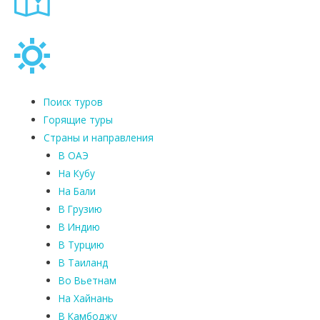
Поиск туров
Горящие туры
Страны и направления
В ОАЭ
На Кубу
На Бали
В Грузию
В Индию
В Турцию
В Таиланд
Во Вьетнам
На Хайнань
В Камбоджу