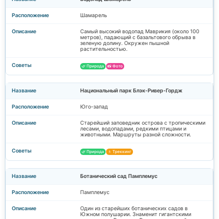
Шамарель
Самый высокий водопад Маврикия (около 100
метров), падающий с базальтового обрыва в
зеленую долину. Окружен пышной
растительностью.
🌿 Природа
📸 Фото
Национальный парк Блэк-Ривер-Гордж
Юго-запад
Старейший заповедник острова с тропическими
лесами, водопадами, редкими птицами и
животными. Маршруты разной сложности.
🌿 Природа
🚶 Треккинг
Ботанический сад Памплемус
Памплемус
Один из старейших ботанических садов в
Южном полушарии. Знаменит гигантскими