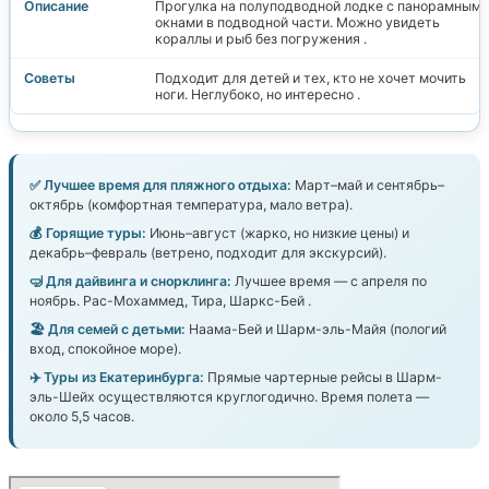
Прогулка на полуподводной лодке с панорамными
окнами в подводной части. Можно увидеть
кораллы и рыб без погружения .
Подходит для детей и тех, кто не хочет мочить
ноги. Неглубоко, но интересно .
✅ Лучшее время для пляжного отдыха:
Март–май и сентябрь–
октябрь (комфортная температура, мало ветра).
💰 Горящие туры:
Июнь–август (жарко, но низкие цены) и
декабрь–февраль (ветрено, подходит для экскурсий).
🤿 Для дайвинга и снорклинга:
Лучшее время — с апреля по
ноябрь. Рас-Мохаммед, Тира, Шаркс-Бей .
🏖️ Для семей с детьми:
Наама-Бей и Шарм-эль-Майя (пологий
вход, спокойное море).
✈️ Туры из Екатеринбурга:
Прямые чартерные рейсы в Шарм-
эль-Шейх осуществляются круглогодично. Время полета —
около 5,5 часов.