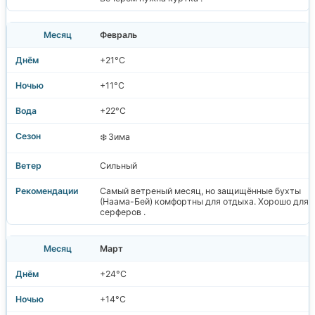
Февраль
+21°C
+11°C
+22°C
❄️ Зима
Сильный
Самый ветреный месяц, но защищённые бухты
(Наама-Бей) комфортны для отдыха. Хорошо для
серферов .
Март
+24°C
+14°C