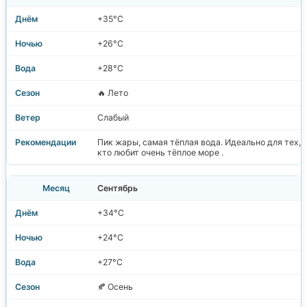
+35°C
+26°C
+28°C
🔥 Лето
Слабый
Пик жары, самая тёплая вода. Идеально для тех,
кто любит очень тёплое море .
Сентябрь
+34°C
+24°C
+27°C
🍂 Осень