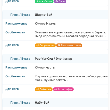
👨‍👩‍👧 Семьи
💑 Пары
Шаркс-Бей
Южнее Наамы
Знаменитые коралловые рифы у самого берега.
Вход через понтоны. Богатая подводная жизнь .
🤿 Снорклерам
🏨 Люксовые отели
Рас-Ум-Сид / Эль-Фанар
Южная часть
Крутые коралловые стены, яркие рыбы, красивый
маяк. Лучшие закаты .
🤿 Дайверам
📸 Фотографам
Набк-Бей