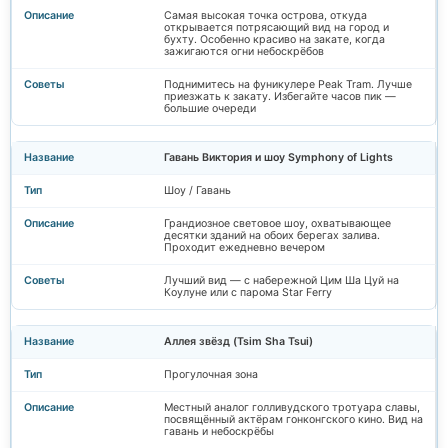
Самая высокая точка острова, откуда
открывается потрясающий вид на город и
бухту. Особенно красиво на закате, когда
зажигаются огни небоскрёбов
Поднимитесь на фуникулере Peak Tram. Лучше
приезжать к закату. Избегайте часов пик —
большие очереди
Гавань Виктория и шоу Symphony of Lights
Шоу / Гавань
Грандиозное световое шоу, охватывающее
десятки зданий на обоих берегах залива.
Проходит ежедневно вечером
Лучший вид — с набережной Цим Ша Цуй на
Коулуне или с парома Star Ferry
Аллея звёзд (Tsim Sha Tsui)
Прогулочная зона
Местный аналог голливудского тротуара славы,
посвящённый актёрам гонконгского кино. Вид на
гавань и небоскрёбы