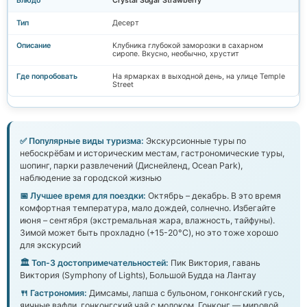
Crystal Sugar Strawberry
Десерт
Клубника глубокой заморозки в сахарном
сиропе. Вкусно, необычно, хрустит
На ярмарках в выходной день, на улице Temple
Street
✅ Популярные виды туризма:
Экскурсионные туры по
небоскрёбам и историческим местам, гастрономические туры,
шопинг, парки развлечений (Диснейленд, Ocean Park),
наблюдение за городской жизнью
📅 Лучшее время для поездки:
Октябрь – декабрь. В это время
комфортная температура, мало дождей, солнечно. Избегайте
июня – сентября (экстремальная жара, влажность, тайфуны).
Зимой может быть прохладно (+15-20°C), но это тоже хорошо
для экскурсий
🏛️ Топ-3 достопримечательностей:
Пик Виктория, гавань
Виктория (Symphony of Lights), Большой Будда на Лантау
🍴 Гастрономия:
Димсамы, лапша с бульоном, гонконгский гусь,
яичные вафли, гонконгский чай с молоком. Гонконг — мировой