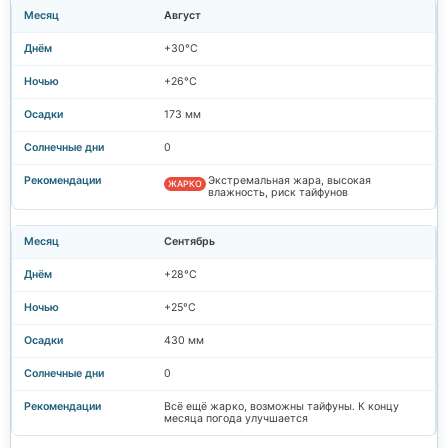
Август
+30°C
+26°C
173 мм
0
Экстремальная жара, высокая
ЖАРКО
влажность, риск тайфунов
Сентябрь
+28°C
+25°C
430 мм
0
Всё ещё жарко, возможны тайфуны. К концу
месяца погода улучшается