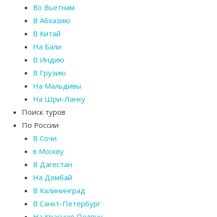
Во Вьетнам
В Абхазию
В Китай
На Бали
В Индию
В Грузию
На Мальдивы
На Шри-Ланку
Поиск туров
По России
В Сочи
в Москву
В Дагестан
На Домбай
В Калининград
В Санкт-Петербург
На Красную Поляну