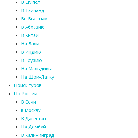
В Египет
В Таиланд
Во Вьетнам
В Абхазию
В Китай
На Бали
В Индию
В Грузию
На Мальдивы
На Шри-Ланку
Поиск туров
По России
В Сочи
в Москву
В Дагестан
На Домбай
В Калининград