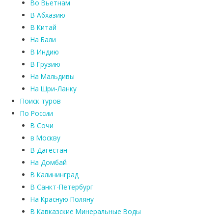
Во Вьетнам
В Абхазию
В Китай
На Бали
В Индию
В Грузию
На Мальдивы
На Шри-Ланку
Поиск туров
По России
В Сочи
в Москву
В Дагестан
На Домбай
В Калининград
В Санкт-Петербург
На Красную Поляну
В Кавказские Минеральные Воды