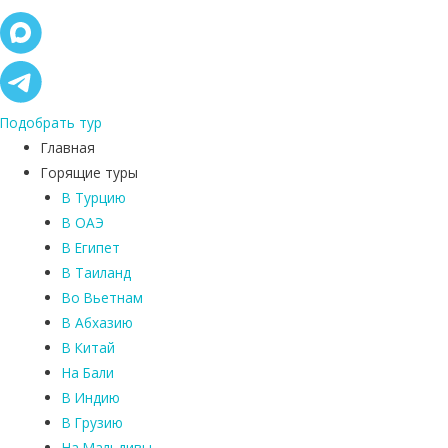
Подобрать тур
Главная
Горящие туры
В Турцию
В ОАЭ
В Египет
В Таиланд
Во Вьетнам
В Абхазию
В Китай
На Бали
В Индию
В Грузию
На Мальдивы