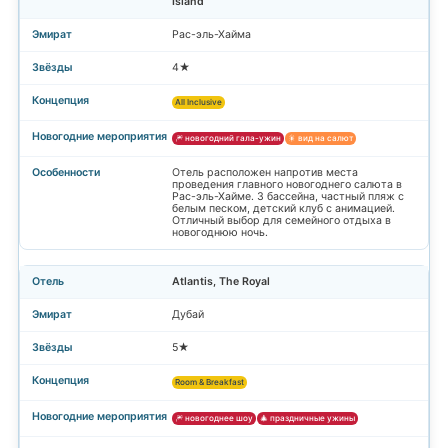
Island
Рас-эль-Хайма
4★
All Inclusive
🎆 новогодний гала-ужин
🎇 вид на салют
Отель расположен напротив места
проведения главного новогоднего салюта в
Рас-эль-Хайме. 3 бассейна, частный пляж с
белым песком, детский клуб с анимацией.
Отличный выбор для семейного отдыха в
новогоднюю ночь.
Atlantis, The Royal
Дубай
5★
Room & Breakfast
🎆 новогоднее шоу
🎄 праздничные ужины