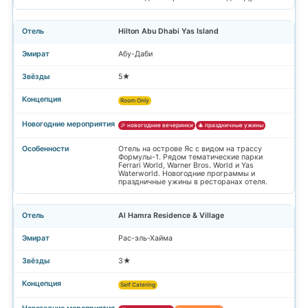
Hilton Abu Dhabi Yas Island
Абу-Даби
5★
Room Only
🎉 новогодние вечеринки
🎄 праздничные ужины
Отель на острове Яс с видом на трассу
Формулы-1. Рядом тематические парки
Ferrari World, Warner Bros. World и Yas
Waterworld. Новогодние программы и
праздничные ужины в ресторанах отеля.
Al Hamra Residence & Village
Рас-эль-Хайма
3★
Self Catering