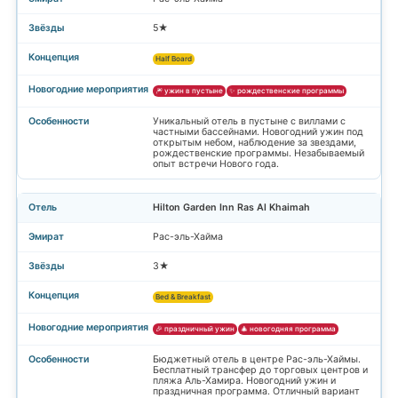
5★
Half Board
🎆 ужин в пустыне
✨ рождественские программы
Уникальный отель в пустыне с виллами с
частными бассейнами. Новогодний ужин под
открытым небом, наблюдение за звездами,
рождественские программы. Незабываемый
опыт встречи Нового года.
Hilton Garden Inn Ras Al Khaimah
Рас-эль-Хайма
3★
Bed & Breakfast
🎉 праздничный ужин
🎄 новогодняя программа
Бюджетный отель в центре Рас-эль-Хаймы.
Бесплатный трансфер до торговых центров и
пляжа Аль-Хамира. Новогодний ужин и
праздничная программа. Отличный вариант