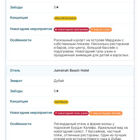
5★
Ultra All Inclusive
🎄 новогодние программы
🎆 вид на салют
Роскошный курорт на острове Марджан с
собственным пляжем. Несколько ресторанов
и баров, спа-центр, большой бассейн с
подогревом. Новогодний гала-ужин и
праздничная анимация для детей и взрослых.
Jumeirah Beach Hotel
Дубай
5★
Half Board
🎆 новогодний гала-ужин
🎇 вид на Бурдж-Халифу
Легендарный отель в форме волны у
подножия Бурдж-Халифы. Идеальный вид на
новогодний салют. 7 бассейнов, частный
пляж, отличные рестораны. Один из лучших
отелей для встречи Нового года в Дубае.