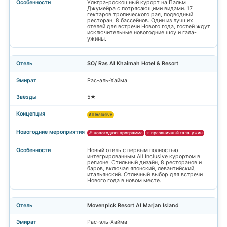
Ультра-роскошный курорт на Пальм
Джумейра с потрясающими видами. 17
гектаров тропического рая, подводный
ресторан, 8 бассейнов. Один из лучших
отелей для встречи Нового года, гостей ждут
исключительные новогодние шоу и гала-
ужины.
SO/ Ras Al Khaimah Hotel & Resort
Рас-эль-Хайма
5★
All Inclusive
🎉 новогодняя программа
✨ праздничный гала-ужин
Новый отель с первым полностью
интегрированным All Inclusive курортом в
регионе. Стильный дизайн, 8 ресторанов и
баров, включая японский, левантийский,
итальянский. Отличный выбор для встречи
Нового года в новом месте.
Movenpick Resort Al Marjan Island
Рас-эль-Хайма