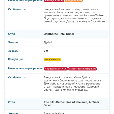
🎆 доступ к пляжу
🎇 вид на салют
Бюджетный вариант с апартаментами и
виллами. Расположен рядом с местом
проведения главного салюта Рас-эль-Хаймы.
Подходит для самостоятельного отдыха и
семей с детьми. Доступ к пляжу и бассейнам.
Copthorne Hotel Dubai
Дубай
3★
Bed & Breakfast
🎉 праздничный ужин
🎄 новогодняя программа
Бюджетный отель в районе Дейра с
доступом к бесплатному шаттлу до пляжа
Джумейра. Новогодний ужин в ресторане
отеля, праздничная атмосфера. Хороший
вариант для экономного отдыха.
The Ritz-Carlton Ras Al Khaimah, Al Wadi
Desert
Рас-эль-Хайма