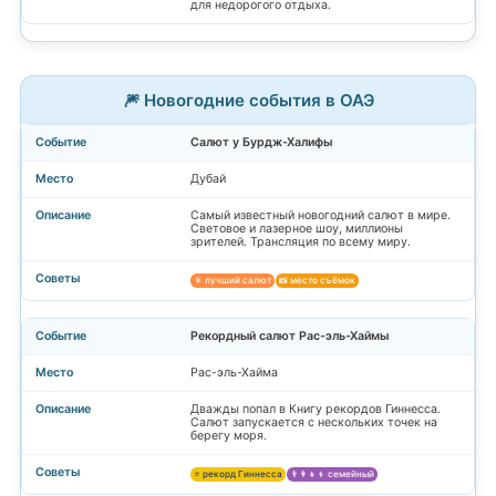
для недорогого отдыха.
🎆 Новогодние события в ОАЭ
Салют у Бурдж-Халифы
Дубай
Самый известный новогодний салют в мире.
Световое и лазерное шоу, миллионы
зрителей. Трансляция по всему миру.
🎇 лучший салют
📸 место съёмок
Рекордный салют Рас-эль-Хаймы
Рас-эль-Хайма
Дважды попал в Книгу рекордов Гиннесса.
Салют запускается с нескольких точек на
берегу моря.
⭐ рекорд Гиннесса
👨‍👩‍👧‍👦 семейный