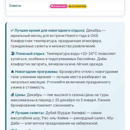
❤️ романтика
🌅 лучший вид
✅ Лучшее время для новогоднего отдыха:
Декабрь —
идеальный месяц для встречи Нового года в ОАЭ.
Комфортная температура, праздничная атмосфера,
грандиозные салюты и множество развлечений.
🏖️ Пляжный отдых:
Температура воды +22-24°C позволяет
купаться, особенно в подогреваемых бассейнах. Днём
комфортно загорать, вечером нужна лёгкая одежда.
🎄 Новогодние программы:
Бронируйте отели с новогодними
гала-ужинами заранее — лучшие места разбирают за
несколько месяцев. Уточняйте включение праздничного
ужина в стоимость.
💰 Цены:
Декабрь — пик высокого сезона.Цены на туры
максимальны в период с 25 декабря по 5 января. Раннее
бронирование поможет сэкономить.
🎆 Лучшие салюты:
Дубай (Бурдж-Халифа) — самое
масштабное шоу, Рас-эль-Хайма — рекордный салют, Абу-
Даби — элегантное празднование на набережной.