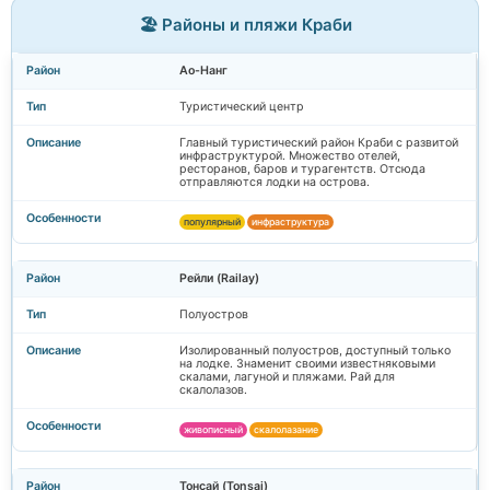
🏖️ Районы и пляжи Краби
Ао-Нанг
Туристический центр
Главный туристический район Краби с развитой
инфраструктурой. Множество отелей,
ресторанов, баров и турагентств. Отсюда
отправляются лодки на острова.
популярный
инфраструктура
Рейли (Railay)
Полуостров
Изолированный полуостров, доступный только
на лодке. Знаменит своими известняковыми
скалами, лагуной и пляжами. Рай для
скалолазов.
живописный
скалолазание
Тонсай (Tonsai)