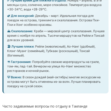
✅ Лучшее время для пляжного отдыха:
Ноябрь – апрель. В эти
месяцы сухо, солнечно, море спокойное. Температура воздуха
+30-34°C, вода +28-29°C.
🌿 Для экскурсий:
Декабрь – март. Идеальная погода для
поездок на острова, треккинга и скалолазания. Острова Пхи-
Пхи и Хонг особенно красивы.
⛰️ Скалолазание:
Краби — мировой центр скалолазания. Лучшее
время с ноября по апрель. Тысячи маршрутов на Рейли и Тонсай
для всех уровней.
🏖️ Лучшие пляжи:
Рейли (живописный), Ао-Нанг (удобный),
Клонг-Муанг (семейный), Тубкаак (роскошный), Тонсай
(богемный).
🍴 Гастрономия:
Попробуйте свежие морепродукты на гриле,
том-ям, пад-тай. Вечером на улице Ао-Нанг множество
ресторанов и ночной рынок.
💡 Важно:
В сезон дождей (май-октябрь) многие экскурсии на
острова могут быть отменены из-за волн. Лучше планировать
поездку на сухой сезон.
Часто задаваемые вопросы по отдыху в Таиланде