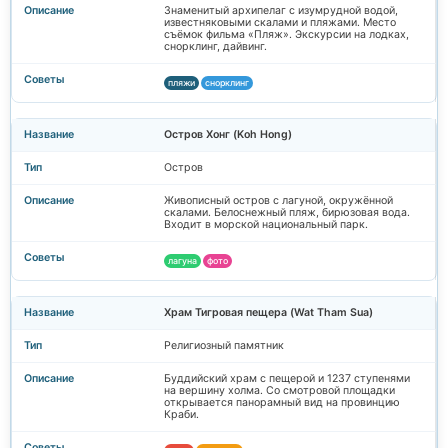
Знаменитый архипелаг с изумрудной водой,
известняковыми скалами и пляжами. Место
съёмок фильма «Пляж». Экскурсии на лодках,
снорклинг, дайвинг.
пляжи
снорклинг
Остров Хонг (Koh Hong)
Остров
Живописный остров с лагуной, окружённой
скалами. Белоснежный пляж, бирюзовая вода.
Входит в морской национальный парк.
лагуна
фото
Храм Тигровая пещера (Wat Tham Sua)
Религиозный памятник
Буддийский храм с пещерой и 1237 ступенями
на вершину холма. Со смотровой площадки
открывается панорамный вид на провинцию
Краби.