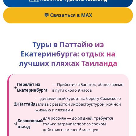
💬 Связаться в MAX
Туры в Паттайю из
Екатеринбурга: отдых на
лучших пляжах Таиланда
Перелёт из
— Прибытие в Бангкок, общее время
✈️
Екатеринбурга
в пути около 9 часов
— динамичный курорт на берегу Сиамского
🏖️
Паттайя
залива с развитой инфраструктурой, ночной
жизнью и пляжами
для россиян — до 60 дней, требуется
Безвизовый
🛂
только загранпаспорт со сроком
въезд
действия не менее 6 месяцев