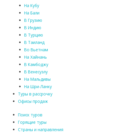
На Кубу
На Бали
В Грузию
В Индию
В Турцию
В Таиланд
Во Вьетнам
На Хайнань
В Камбоджу
В Венесуэлу
На Мальдивы
На Шри-Ланку
Туры в рассрочку
Офисы продаж
Поиск туров
Горящие туры
Страны и направления