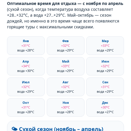
Оптимальное время для отдыха — с ноября по апрель
(сухой сезон), когда температура воздуха составляет
+28..+32°C, а вода +27..+29°C. Май–октябрь — сезон
дождей, но именно в это время чаще всего появляются
горящие туры с максимальными скидками.
Янв
Фев
Мар
+31°C
+32°C
+33°C
вода +28°C
вода +29°C
вода +29°C
Апр
Май
Июн
+34°C
+33°C
+32°C
вода +30°C
вода +29°C
вода +29°C
Июл
Авг
Сен
+32°C
+32°C
+31°C
вода +29°C
вода +29°C
вода +29°C
Окт
Ноя
Дек
+31°C
+30°C
+30°C
вода +28°C
вода +28°C
вода +27°C
🌤️ Сухой сезон (ноябрь – апрель)