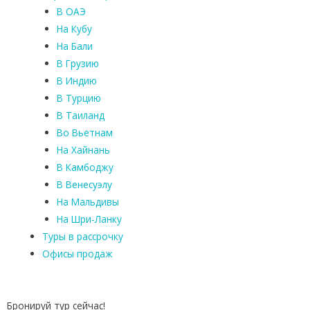
В ОАЭ
На Кубу
На Бали
В Грузию
В Индию
В Турцию
В Таиланд
Во Вьетнам
На Хайнань
В Камбоджу
В Венесуэлу
На Мальдивы
На Шри-Ланку
Туры в рассрочку
Офисы продаж
Бронируй тур сейчас!