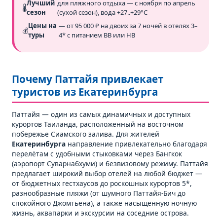
Лучший
для пляжного отдыха — с ноября по апрель
🌡️
сезон
(сухой сезон), вода +27..+29°C
Цены на
— от 95 000 ₽ на двоих за 7 ночей в отелях 3–
💰
туры
4* с питанием BB или HB
Почему Паттайя привлекает
туристов из Екатеринбурга
Паттайя — один из самых динамичных и доступных
курортов Таиланда, расположенный на восточном
побережье Сиамского залива. Для жителей
Екатеринбурга
направление привлекательно благодаря
перелётам с удобными стыковками через Бангкок
(аэропорт Суварнабхуми) и безвизовому режиму. Паттайя
предлагает широкий выбор отелей на любой бюджет —
от бюджетных гестхаусов до роскошных курортов 5*,
разнообразные пляжи (от шумного Паттайя-Бич до
спокойного Джомтьена), а также насыщенную ночную
жизнь, аквапарки и экскурсии на соседние острова.