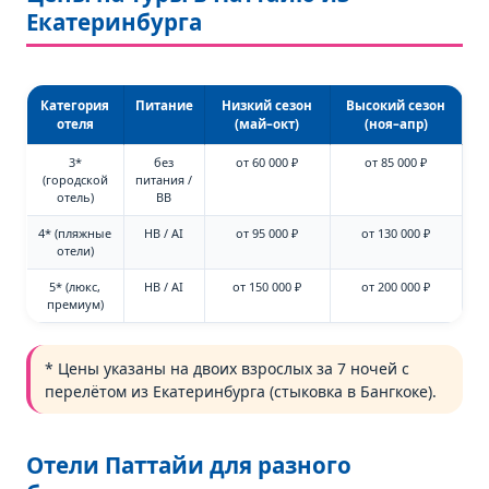
Екатеринбурга
Категория
Питание
Низкий сезон
Высокий сезон
отеля
(май–окт)
(ноя–апр)
3*
без
от 60 000 ₽
от 85 000 ₽
(городской
питания /
отель)
BB
4* (пляжные
HB / AI
от 95 000 ₽
от 130 000 ₽
отели)
5* (люкс,
HB / AI
от 150 000 ₽
от 200 000 ₽
премиум)
* Цены указаны на двоих взрослых за 7 ночей с
перелётом из Екатеринбурга (стыковка в Бангкоке).
Отели Паттайи для разного