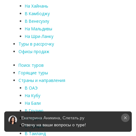
На Хайнань
В Камбоджу
В Венесуэлу
На Мальдивы
На Шри-Ланку
Туры в рассрочку
Офисы продаж
Поиск туров
Горящие туры
Страны и направления
В ОАЭ
На Кубу
На Бали
В Грузию
Екатерина Аникина, Слетать.ру
В Индию
Отвечу на ваши вопросы о туре!
В Турцию
В Таиланд