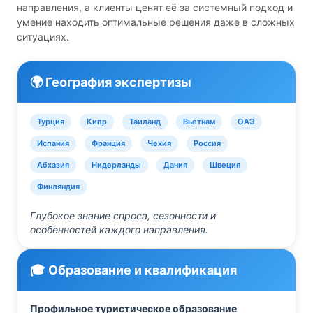
направления, а клиенты ценят её за системный подход и
умение находить оптимальные решения даже в сложных
ситуациях.
🌍 География экспертизы
Турция
Кипр
Таиланд
Вьетнам
ОАЭ
Испания
Франция
Чехия
Россия
Абхазия
Нидерланды
Дания
Швеция
Финляндия
Глубокое знание спроса, сезонности и
особенностей каждого направления.
🎓 Образование и квалификация
Профильное туристическое образование