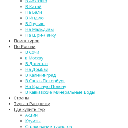
В Абхазию
В Китай
На Бали
В Индию
В Грузию
На Мальдивы
На Шри-Ланку
Поиск туров
По России
В Сочи
в Москву
В Дагестан
На Домбай
В Калининград
В Санкт-Петербург
На Красную Поляну
В Кавказские Минеральные Воды
Страны
Туры в Рассрочку
Где купить тур
Акции
Круизы
Страхование туристов