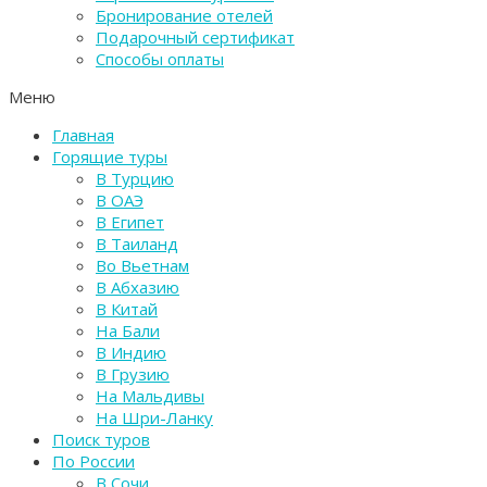
Бронирование отелей
Подарочный сертификат
Способы оплаты
Меню
Главная
Горящие туры
В Турцию
В ОАЭ
В Египет
В Таиланд
Во Вьетнам
В Абхазию
В Китай
На Бали
В Индию
В Грузию
На Мальдивы
На Шри-Ланку
Поиск туров
По России
В Сочи