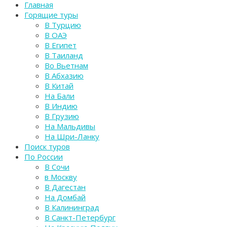
Главная
Горящие туры
В Турцию
В ОАЭ
В Египет
В Таиланд
Во Вьетнам
В Абхазию
В Китай
На Бали
В Индию
В Грузию
На Мальдивы
На Шри-Ланку
Поиск туров
По России
В Сочи
в Москву
В Дагестан
На Домбай
В Калининград
В Санкт-Петербург