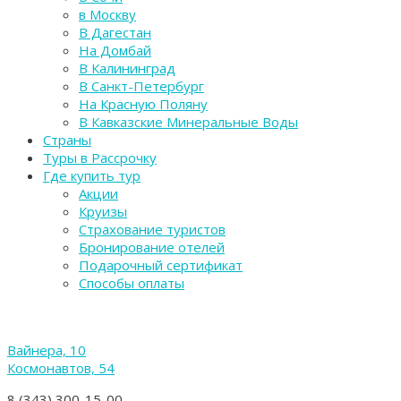
в Москву
В Дагестан
На Домбай
В Калининград
В Санкт-Петербург
На Красную Поляну
В Кавказские Минеральные Воды
Страны
Туры в Рассрочку
Где купить тур
Акции
Круизы
Страхование туристов
Бронирование отелей
Подарочный сертификат
Способы оплаты
Вайнера, 10
Космонавтов, 54
8 (343) 300-15-00