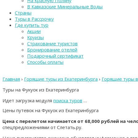
На Красную Поляну
В Кавказские Минеральные Воды
Страны
Туры в Рассрочку
Где купить тур
Акции
Круизы
Страхование туристов
Бронирование отелей
Подарочный сертификат
Способы оплаты
Главная
›
Горящие туры из Екатеринбурга
›
Горящие туры в
Туры на Фукуок из Екатеринбурга
Идет загрузка модуля
поиска туров
…
Цены путевок на Фукуок из Екатеринбурга
Цена с перелетом начинается от 68,000 рублей на чел
спецпредложениями от Слетать.ру.