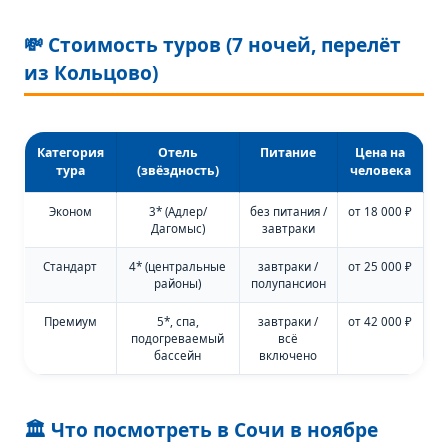
💸 Стоимость туров (7 ночей, перелёт
из Кольцово)
Категория
Отель
Питание
Цена на
тура
(звёздность)
человека
Эконом
3* (Адлер/
без питания /
от 18 000 ₽
Дагомыс)
завтраки
Стандарт
4* (центральные
завтраки /
от 25 000 ₽
районы)
полупансион
Премиум
5*, спа,
завтраки /
от 42 000 ₽
подогреваемый
всё
бассейн
включено
🏛️ Что посмотреть в Сочи в ноябре