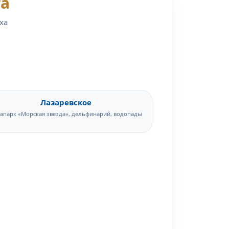
га
ха
Лазаревское
апарк «Морская звезда», дельфинарий, водопады