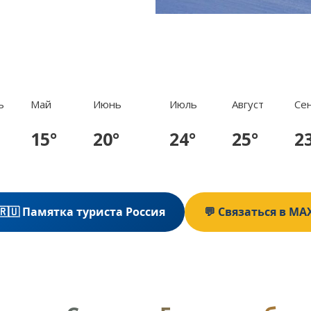
ь
Май
Июнь
Июль
Август
Се
15°
20°
24°
25°
2
🇷🇺 Памятка туриста Россия
💬 Связаться в MA