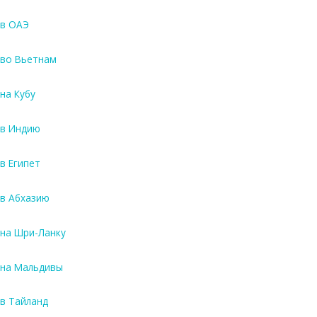
в ОАЭ
во Вьетнам
на Кубу
в Индию
в Египет
в Абхазию
на Шри-Ланку
на Мальдивы
в Тайланд