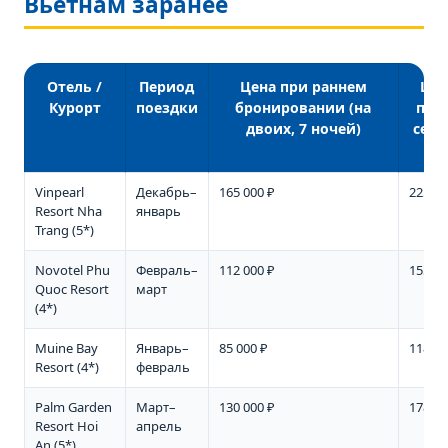
Вьетнам заранее
Отель /
Период
Цена при раннем
Цен
Курорт
поездки
бронировании (на
пер
двоих, 7 ночей)
сезо
м
Vinpearl
Декабрь–
165 000 ₽
225 00
Resort Nha
январь
Trang (5*)
Novotel Phu
Февраль–
112 000 ₽
155 00
Quoc Resort
март
(4*)
Muine Bay
Январь–
85 000 ₽
118 00
Resort (4*)
февраль
Palm Garden
Март–
130 000 ₽
178 00
Resort Hoi
апрель
An (5*)