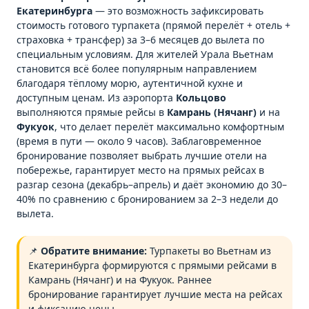
Екатеринбурга
— это возможность зафиксировать
стоимость готового турпакета (прямой перелёт + отель +
страховка + трансфер) за 3–6 месяцев до вылета по
специальным условиям. Для жителей Урала Вьетнам
становится всё более популярным направлением
благодаря тёплому морю, аутентичной кухне и
доступным ценам. Из аэропорта
Кольцово
выполняются прямые рейсы в
Камрань (Нячанг)
и на
Фукуок
, что делает перелёт максимально комфортным
(время в пути — около 9 часов). Заблаговременное
бронирование позволяет выбрать лучшие отели на
побережье, гарантирует место на прямых рейсах в
разгар сезона (декабрь–апрель) и даёт экономию до 30–
40% по сравнению с бронированием за 2–3 недели до
вылета.
📌
Обратите внимание:
Турпакеты во Вьетнам из
Екатеринбурга формируются с прямыми рейсами в
Камрань (Нячанг) и на Фукуок. Раннее
бронирование гарантирует лучшие места на рейсах
и фиксацию цены.