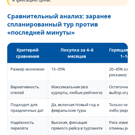
Сравнительный анализ: заранее
спланированный тур против
«последней минуты»
Критерий
Покупка за 4–6
Горящая пу
сравнения
месяцев
1–14 д
Размер экономии
15–35%
20–45% (сопр
рисками)
Вариативность
Максимальная (все
Остаточные в
отелей
курорты, любые рейтинги)
выбор огран
Подходит для
Да, включая Новый год и
Только низки
праздничных дат
февральские туры
либо редкие 
Надёжность
Высокая, фиксация
Риск изменен
перелёта
прямого рейса в турпакете
отмены рейс