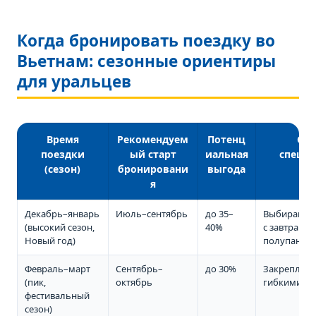
Когда бронировать поездку во
Вьетнам: сезонные ориентиры
для уральцев
Время
Рекомендуем
Потенц
Сов
поездки
ый старт
иальная
специа
(сезон)
бронировани
выгода
я
Декабрь–январь
Июль–сентябрь
до 35–
Выбирайте 
(высокий сезон,
40%
с завтракам
Новый год)
полупанси
Февраль–март
Сентябрь–
до 30%
Закрепляйте
(пик,
октябрь
гибкими ус
фестивальный
сезон)