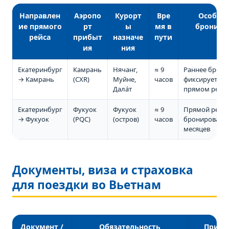
Направлен
Аэропо
Курорт
Вре
Особен
ие прямого
рт
ы
мя в
брониро
рейса
прибыт
назначе
пути
ия
ния
Екатеринбург
Камрань
Нячанг,
≈ 9
Раннее брони
→ Камрань
(CXR)
Муйне,
часов
фиксирует мес
Дала́т
прямом рейс
Екатеринбург
Фукуок
Фукуок
≈ 9
Прямой рейс,
→ Фукуок
(PQC)
(остров)
часов
бронировать 
месяцев
Документы, виза и страховка
для поездки во Вьетнам
Документ /
Обязательность
Приме