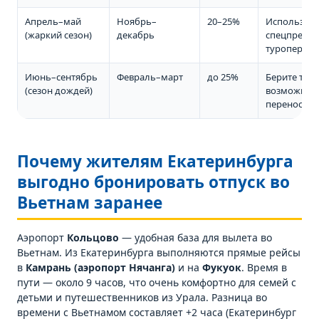
Апрель–май
Ноябрь–
20–25%
Используйт
(жаркий сезон)
декабрь
спецпредл
туроперато
Июнь–сентябрь
Февраль–март
до 25%
Берите туры
(сезон дождей)
возможнос
переноса д
Почему жителям Екатеринбурга
выгодно бронировать отпуск во
Вьетнам заранее
Аэропорт
Кольцово
— удобная база для вылета во
Вьетнам. Из Екатеринбурга выполняются прямые рейсы
в
Камрань (аэропорт Нячанга)
и на
Фукуок
. Время в
пути — около 9 часов, что очень комфортно для семей с
детьми и путешественников из Урала. Разница во
времени с Вьетнамом составляет +2 часа (Екатеринбург