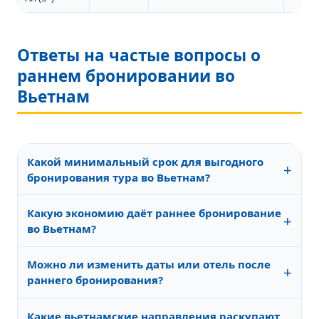
Ответы на частые вопросы о
раннем бронировании во
Вьетнам
Какой минимальный срок для выгодного
+
бронирования тура во Вьетнам?
Оптимально — за 4–6 месяцев до вылета. Для
Какую экономию даёт раннее бронирование
поездок на новогодние праздники рекомендуем
+
во Вьетнам?
бронировать за 6–7 месяцев, для февральского
отдыха — за 4–5 месяцев. Это даёт максимальный
В среднем — 20–35% по сравнению с покупкой тура
выбор отелей и лучшую цену на турпакет с прямым
Можно ли изменить даты или отель после
за 2–3 недели. В высокий сезон (декабрь–февраль)
+
перелётом.
раннего бронирования?
экономия достигает 35–40% при фиксации цены за
5–6 месяцев.
Да, многие туроператоры предлагают гибкие
Какие вьетнамские направления раскупают