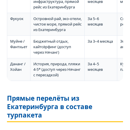
инфраструктура, прямой
месяцев
моло
рейс из Екатеринбурга
Фукуок
Островной рай, эко-отели,
За 5–6
Спок
чистое море, прямой рейс
месяцев
рома
из Екатеринбурга
Муйне /
Бюджетный отдых,
За 3–4 месяца
Экон
Фантхьет
кайтсёрфинг (доступ
акти
через Нячанг)
Дананг /
История, природа, пляжи
За 4–5
Куль
Хойан
4-5* (доступ через Нячанг
месяцев
пляж
с пересадкой)
Прямые перелёты из
Екатеринбурга в составе
турпакета