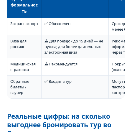
формальнос
ть
Загранпаспорт
✅ Обязателен
Срок дейст
менее 6 м
Виза для
⚠️ Для поездок до 15 дней — не
Рекоменд
россиян
нужна; для более длительных —
оформлять
электронная виза
через тур
Медицинская
⚠️ Рекомендуется
Покрытие о
страховка
(включена 
Обратные
✅ Входят в тур
Могут поп
билеты /
паспортно
ваучер
контроле
Реальные цифры: на сколько
выгоднее бронировать тур во