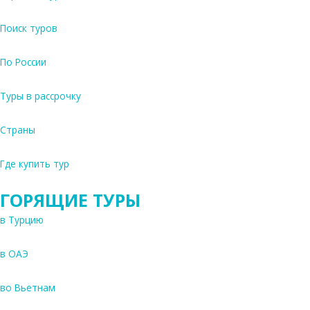
б
Поиск туров
р
о
По России
н
Туры в рассрочку
и
р
Страны
о
Где купить тур
в
а
ГОРЯЩИЕ ТУРЫ
н
в Турцию
и
в ОАЭ
е
во Вьетнам
Р
а