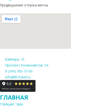
и
Предвкушение отпуска мечты
н
б
у
р
г
а
—
Вайнера, 10
р
Проспект Космонавтов, 54
8 (343) 300-15-00
а
info@lik-travel.ru
н
н
е
ГЛАВНАЯ
е
Горящие туры