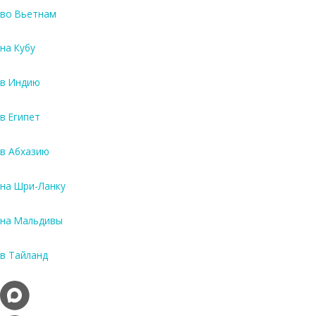
о
во Вьетнам
ф
л
на Кубу
о
т
в Индию
а
.
П
в Египет
р
е
в Абхазию
д
о
на Шри-Ланку
п
л
а
на Мальдивы
т
а
в Тайланд
3
0
-
5