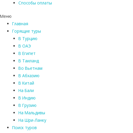
Способы оплаты
Меню
Главная
Горящие туры
В Турцию
В ОАЭ
В Египет
В Таиланд
Во Вьетнам
В Абхазию
В Китай
На Бали
В Индию
В Грузию
На Мальдивы
На Шри-Ланку
Поиск туров