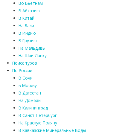
Во Вьетнам
В Абхазию
В Китай
На Бали
В Индию
В Грузию
На Мальдивы
На Шри-Ланку
Поиск туров
По России
В Сочи
в Москву
В Дагестан
На Домбай
В Калининград
В Санкт-Петербург
На Красную Поляну
В Кавказские Минеральные Воды