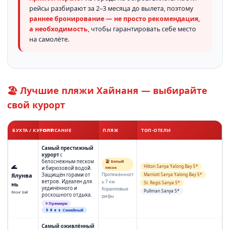
рейсы разбирают за 2–3 месяца до вылета, поэтому
раннее бронирование — не просто рекомендация,
а необходимость
, чтобы гарантировать себе место
на самолёте.
🏖️ Лучшие пляжи Хайнаня — выбирайте
свой курорт
БУХТА / КУРОРТ
ОПИСАНИЕ
ПЛЯЖ
ТОП-ОТЕЛИ
Самый престижный
курорт
с
белоснежным песком
🏖️ Белый
🌊
Hilton Sanya Yalong Bay 5*
и бирюзовой водой.
песок
Протяжённост
Ялунва
Защищён горами от
Marriott Sanya Yalong Bay 5*
ветров. Идеален для
ь 7 км
St. Regis Sanya 5*
нь
уединённого и
Коралловые
Pullman Sanya 5*
Ялонг Бэй
роскошного отдыха.
рифы
⭐ Премиум
👨‍👩‍👧‍👦 Семейный
Самый оживлённый