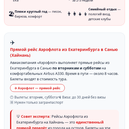
ЕКБ
за 2–3 недели
Семейный отдых
—
Пляжи круглый год
— песок,
🏖️
👨‍👩‍👧‍👦
пологий вход,
бирюза, комфорт
детские клубы
✈️
Прямой рейс Аэрофлота из Екатеринбурга в Санью
(Хайнань)
Авиакомпания «Аэрофлот» выполняет прямые рейсы из
Екатеринбурга в Санью
по вторникам и субботам
на
комфортабельных Airbus A330. Время в пути — около 8 часов.
Билеты входят в стоимость тура.
✈️ Аэрофлот — прямой рейс
🕐 Вылеты: вторник, суббота
🛂 Виза: до 30 дней без визы
🆔 Нужен только загранпаспорт
💡
Совет эксперта:
Рейсы Аэрофлота из
Екатеринбурга на Хайнань — это
единственный
прямой перелёт
из города на остров. Билеты на эти