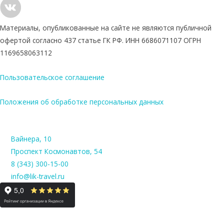
н
а
Х
Материалы, опубликованные на сайте не являются публичной
а
офертой согласно 437 статье ГК РФ. ИНН 6686071107 ОГРН
й
1169658063112
н
а
н
Пользовательское соглашение
ь
и
Положения об обработке персональных данных
з
Е
к
Вайнера, 10
а
т
Проспект Космонавтов, 54
е
8 (343) 300-15-00
р
info@lik-travel.ru
и
н
б
у