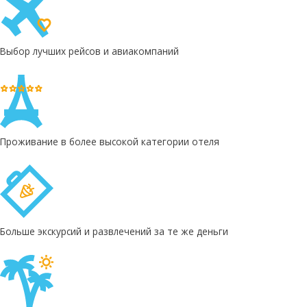
а
й
Выбор лучших рейсов и авиакомпаний
н
а
н
ь
Проживание в более высокой категории отеля
и
з
Е
к
а
Больше экскурсий и развлечений за те же деньги
т
е
р