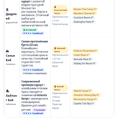
курорт
с развитой
инфраструктурой.
🏖️
Множество
🏄
Banyan Tree Sanya 5*
Золотистый
ресторанов, баров и
Дадунх
песок
Mandarin Oriental 5*
магазинов. Отличный
Протяжённост
Sunshine Resort 4*
ай
выбор для
ь 3 км
любителей ночной
Dadonghai Hotel 4*
Дадунхай Бэй
Пологий вход
жизни и активностей.
🏄 Активный
👨‍👩‍👧‍👦 Семейный
Самая протяжённая
бухта (22 км)
,
ближайшая к
🏖️ Мелкий
🌅
Pullman Oceanview 5*
аэропорту. Отличное
песок
Протяжённост
Санья
соотношение цены и
Crown Plaza 4*
качества. Спокойный
ь 22 км
Ramada Plaza 4*
Бэй
отдых без толп
Широкий
Holiday Inn Resort 4*
Саньявань
туристов.
берег
👨‍👩‍👧‍👦 Семейный
✈️ Близко к аэропорту
Современный
премиум-курорт
с
🏖️ Белый
новейшими отелями.
песок
🏝️
Atlantis Sanya 5*
Здесь находится
Уединённые
Хайтан
знаменитый
Atlantis
Sheraton Haitang Bay 4*
пляжи
Sanya
с аквапарком и
Renaissance Sanya 5*
г Бэй
Остров
океанариумом.
Capella Tufu Bay 5*
Пиратов
Хайтанвань
Идеален для семей с
рядом
детьми.
⭐ Премиум
👨‍👩‍👧‍👦 Семейный