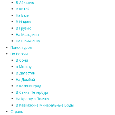
В Абхазию
В Китай
На Бали
В Индию
В Грузию
На Мальдивы
На Шри-Ланку
Поиск туров
По России
В Сочи
в Москву
В Дагестан
На Домбай
В Калининград
В Санкт-Петербург
На Красную Поляну
В Кавказские Минеральные Воды
Страны