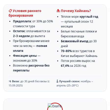
📋 Условия раннего
🏝️ Почему Хайнань?
бронирования
Тёплое море
круглый год
Предоплата:
от 30% до 50%
— купальный сезон 12
стоимости тура
месяцев
Остаток:
оплачивается за
Белые песчаные пляжи и
2–3 недели
до вылета
бирюзовая вода
При бронировании менее
Безвизовый въезд
до 30
чем за месяц —
полная
дней
оплата
70–80%
всех туристов в
Фиксация цены
—
Китае выбирают Хайнань
экономия до 30%
Поток россиян вырос на
Возможна
рассрочка без
67,4%
за 2026 год
переплаты
🛂
Виза:
до 30 дней без визы (с
🌡️
Лучший сезон:
ноябрь –
15.09.2025)
апрель (25–28°C)