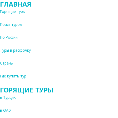
р
ГЛАВНАЯ
г
а
Горящие туры
с
п
Поиск туров
р
я
По России
м
ы
м
Туры в рассрочку
п
е
Страны
р
е
Где купить тур
л
е
ГОРЯЩИЕ ТУРЫ
т
о
в Турцию
м
А
в ОАЭ
э
р