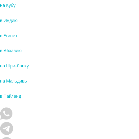
н
на Кубу
н
е
в Индию
е
б
в Египет
р
о
н
в Абхазию
и
р
на Шри-Ланку
о
в
на Мальдивы
а
н
и
в Тайланд
е
т
у
р
о
в