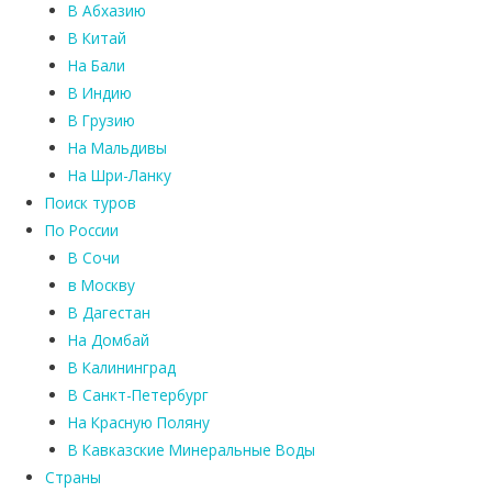
В Абхазию
В Китай
На Бали
В Индию
В Грузию
На Мальдивы
На Шри-Ланку
Поиск туров
По России
В Сочи
в Москву
В Дагестан
На Домбай
В Калининград
В Санкт-Петербург
На Красную Поляну
В Кавказские Минеральные Воды
Страны