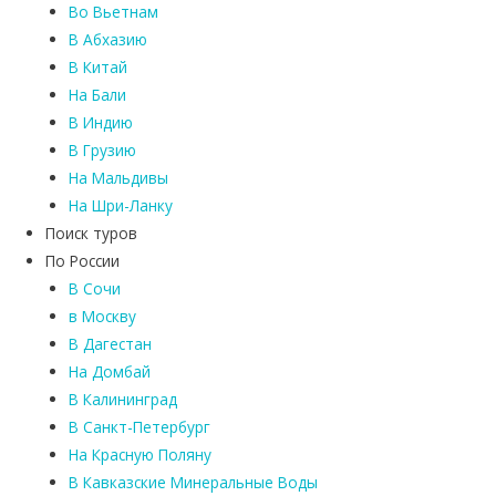
Во Вьетнам
В Абхазию
В Китай
На Бали
В Индию
В Грузию
На Мальдивы
На Шри-Ланку
Поиск туров
По России
В Сочи
в Москву
В Дагестан
На Домбай
В Калининград
В Санкт-Петербург
На Красную Поляну
В Кавказские Минеральные Воды