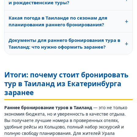
и рождественские туры?
бронирование тоже выгодно, особенно для отелей 4-5*
с видом на море.
Да, это самый востребованный период. Начинать
Какая погода в Таиланде по сезонам для
бронировать новогодние туры в Таиланд из
+
планирования раннего бронирования?
Екатеринбурга лучше в июне–июле, чтобы получить
лучшие отели и максимальную экономию.
«Сухой сезон» — ноябрь–февраль (+28..32°C, мало
Документы для раннего бронирования тура в
дождей). Жаркий сезон — март–апрель (+32..36°C).
+
Таиланд: что нужно оформить заранее?
Дождливый сезон — май–октябрь (возможны тайфуны,
но низкие цены). Раннее бронирование оптимально
Загранпаспорт (срок действия не менее 6 месяцев),
для сухого и жаркого сезона.
копия ваучера. Виза не нужна. При бронировании
турпакета страховка уже включена. Перед вылетом
Итоги: почему стоит бронировать
проверьте актуальность правил въезда — для россиян
тур в Таиланд из Екатеринбурга
безвизовый режим 60 дней.
заранее
Раннее бронирование туров в Таиланд
— это не только
экономия бюджета, но и уверенность в качестве отдыха.
Вы получаете лучшие номера в проверенных отелях,
удобные рейсы из Кольцово, полный набор экскурсий и
полную свободу планирования. Для жителей Урала