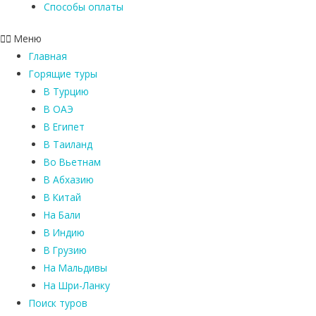
Способы оплаты
Меню
Главная
Горящие туры
В Турцию
В ОАЭ
В Египет
В Таиланд
Во Вьетнам
В Абхазию
В Китай
На Бали
В Индию
В Грузию
На Мальдивы
На Шри-Ланку
Поиск туров