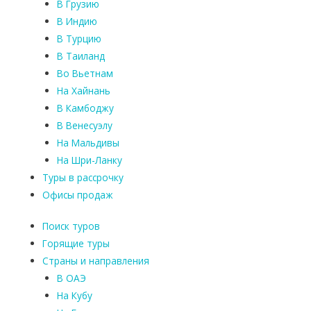
В Грузию
В Индию
В Турцию
В Таиланд
Во Вьетнам
На Хайнань
В Камбоджу
В Венесуэлу
На Мальдивы
На Шри-Ланку
Туры в рассрочку
Офисы продаж
Поиск туров
Горящие туры
Страны и направления
В ОАЭ
На Кубу