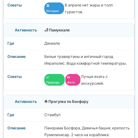
В апреле нет жары и толп
🏛️
История
туристов.
🛁 Памуккале
Денизли
Белые травертины и античный город
Иераполис. Вода комфортной температуры.
Лучше ехать с
🌿
📸
Природа
Фото
экскурсией.
⛵ Прогулка по Босфору
Стамбул
Панорама Босфора, Девичья башня, крепость
Румелихисар. 2 часа на кораблике.