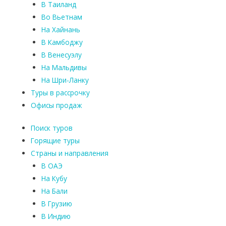
В Таиланд
Во Вьетнам
На Хайнань
В Камбоджу
В Венесуэлу
На Мальдивы
На Шри-Ланку
Туры в рассрочку
Офисы продаж
Поиск туров
Горящие туры
Страны и направления
В ОАЭ
На Кубу
На Бали
В Грузию
В Индию