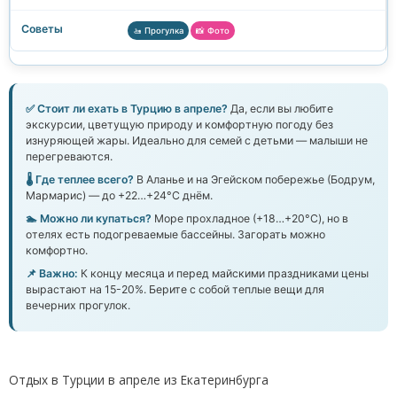
🚤 Прогулка
📸 Фото
✅ Стоит ли ехать в Турцию в апреле?
Да, если вы любите
экскурсии, цветущую природу и комфортную погоду без
изнуряющей жары. Идеально для семей с детьми — малыши не
перегреваются.
🌡️ Где теплее всего?
В Аланье и на Эгейском побережье (Бодрум,
Мармарис) — до +22…+24°C днём.
🏊 Можно ли купаться?
Море прохладное (+18…+20°C), но в
отелях есть подогреваемые бассейны. Загорать можно
комфортно.
📌 Важно:
К концу месяца и перед майскими праздниками цены
вырастают на 15-20%. Берите с собой теплые вещи для
вечерних прогулок.
Отдых в Турции в апреле из Екатеринбурга