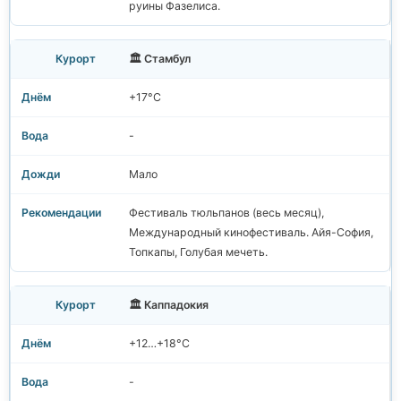
руины Фазелиса.
🏛️ Стамбул
+17°C
-
Мало
Фестиваль тюльпанов (весь месяц),
Международный кинофестиваль. Айя-София,
Топкапы, Голубая мечеть.
🏛️ Каппадокия
+12…+18°C
-