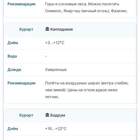
Горы и сосновые леса. Можно посетить
Олимпос, Янарташ (вечный огонь), Фазелис.
🏛️ Каппадокия
+3…+12°C
-
Умеренные
Полёты на воздушных шарах (ветра слабее,
чем зимой). Цены на отели вдвое ниже
летних.
🏛️ Бодрум
+16…+22°C