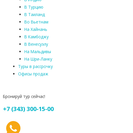
В Турцию
В Таиланд
Во Вьетнам
На Хайнань
В Камбоджу
В Венесуэлу
На Мальдивы
На Шри-Ланку
Туры в рассрочку
Офисы продаж
Бронируй тур сейчас!
+7 (343) 300-15-00