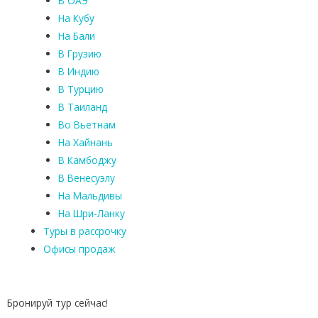
В ОАЭ
На Кубу
На Бали
В Грузию
В Индию
В Турцию
В Таиланд
Во Вьетнам
На Хайнань
В Камбоджу
В Венесуэлу
На Мальдивы
На Шри-Ланку
Туры в рассрочку
Офисы продаж
Бронируй тур сейчас!