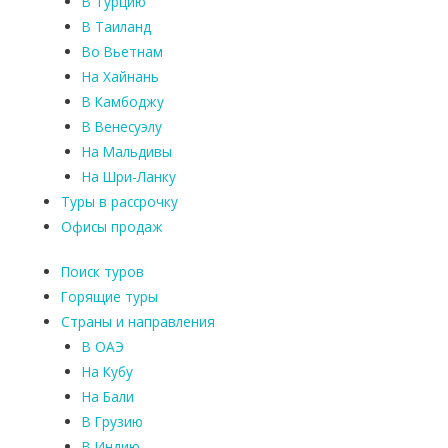
В Турцию
В Таиланд
Во Вьетнам
На Хайнань
В Камбоджу
В Венесуэлу
На Мальдивы
На Шри-Ланку
Туры в рассрочку
Офисы продаж
Поиск туров
Горящие туры
Страны и направления
В ОАЭ
На Кубу
На Бали
В Грузию
В Индию