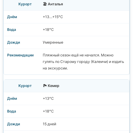
🏖️ Анталья
+13…+15°C
+18°C
Умеренные
Пляжный сезон ещё не начался. Можно
гулять по Старому городу (Калеичи) и ездить
на экскурсии.
🏞️ Кемер
+13°C
+18°C
15 дней