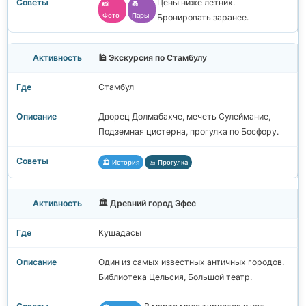
Цены ниже летних.
📸
💑
Фото
Пары
Бронировать заранее.
🕌 Экскурсия по Стамбулу
Стамбул
Дворец Долмабахче, мечеть Сулеймание,
Подземная цистерна, прогулка по Босфору.
🏛️ История
🚤 Прогулка
🏛️ Древний город Эфес
Кушадасы
Один из самых известных античных городов.
Библиотека Цельсия, Большой театр.