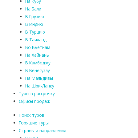
На Кубу
На Бали
В Грузию
В Индию
В Турцию
В Таиланд
Во Вьетнам
На Хайнань
В Камбоджу
В Венесуэлу
На Мальдивы
На Шри-Ланку
Туры в рассрочку
Офисы продаж
Поиск туров
Горящие туры
Страны и направления