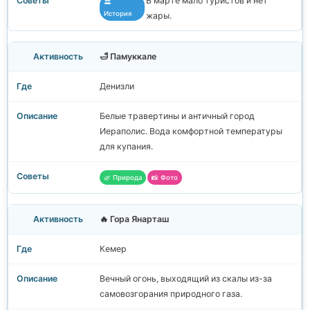
В марте мало туристов и нет
🏛️
История
жары.
🛁 Памуккале
Денизли
Белые травертины и античный город
Иераполис. Вода комфортной температуры
для купания.
🌿 Природа
📸 Фото
🔥 Гора Янарташ
Кемер
Вечный огонь, выходящий из скалы из-за
самовозгорания природного газа.