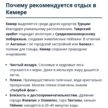
Почему рекомендуется отдых в
Кемере
Кемер
выделяется среди других курортов
Турции
благодаря уникальному расположению.
Таврский
хребет
подходит вплотную к
Средиземноморскому
побережью
, создавая живописные пейзажи. В отличие
от
Антальи
с её городской застройкой или
Белека
с
полями для гольфа,
Кемер
сохранил природное
очарование.
Чистый воздух.
Сосновые и кедровые леса
спускаются к морю. Даже в июльскую жару дышится
легче.
Пляжи.
Преимущественно галечные, вода кристально
прозрачная. Многие пляжи отмечены знаком
«
Голубой флаг
».
Близость к достопримечательностям.
Древние
города
Фазелис
и
Олимпос
, гора
Тахталы
, каньон
Гёйнюк
находятся в 20–40 минутах езды.