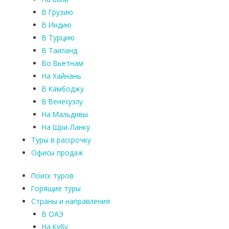
В Грузию
В Индию
В Турцию
В Таиланд
Во Вьетнам
На Хайнань
В Камбоджу
В Венесуэлу
На Мальдивы
На Шри-Ланку
Туры в рассрочку
Офисы продаж
Поиск туров
Горящие туры
Страны и направления
В ОАЭ
На Кубу