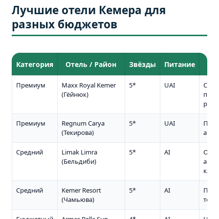
Лучшие отели Кемера для
разных бюджетов
Категория
Отель / Район
Звёзды
Питание
Ос
Премиум
Maxx Royal Kemer
5*
UAI
Собс
(Гёйнюк)
пляж
рест
Премиум
Regnum Carya
5*
UAI
Поле
(Текирова)
аква
Средний
Limak Limra
5*
AI
Отли
(Бельдиби)
аним
клуб
Средний
Kemer Resort
5*
AI
Пирс
(Чамьюва)
терр
Бюджетный
Armas Bella Sun
4*
AI
Недо