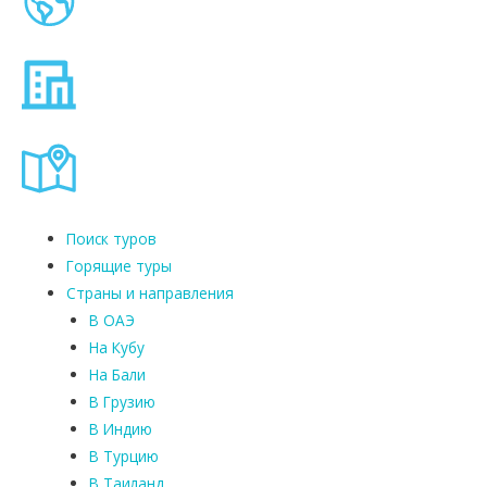
Поиск туров
Горящие туры
Страны и направления
В ОАЭ
На Кубу
На Бали
В Грузию
В Индию
В Турцию
В Таиланд