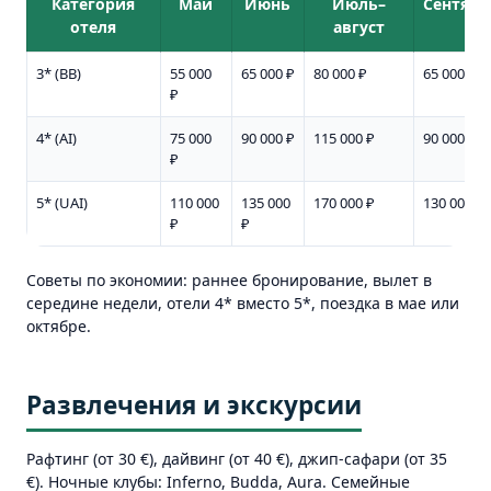
Категория
Май
Июнь
Июль–
Сентябр
отеля
август
3* (BB)
55 000
65 000 ₽
80 000 ₽
65 000 ₽
₽
4* (AI)
75 000
90 000 ₽
115 000 ₽
90 000 ₽
₽
5* (UAI)
110 000
135 000
170 000 ₽
130 000 ₽
₽
₽
Советы по экономии: раннее бронирование, вылет в
середине недели, отели 4* вместо 5*, поездка в мае или
октябре.
Развлечения и экскурсии
Рафтинг (от 30 €), дайвинг (от 40 €), джип-сафари (от 35
€). Ночные клубы: Inferno, Budda, Aura. Семейные