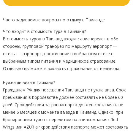
Т
а
Часто задаваемые вопросы по отдыху в Таиланде
и
Что входит в стоимость тура в Таиланд?
л
В стоимость туров в Таиланд входит: авиаперелет в обе
а
стороны, групповой трансфер по маршруту аэропорт —
отель — аэропорт, проживание в выбранном отеле с
н
выбранным типом питания и медицинское страхование.
д
Отдельно вы можете заказать страхование от невыезда.
(
Нужна ли виза в Таиланд?
П
Гражданам РФ для посещения Таиланда не нужна виза. Срок
х
пребывания в Королевстве должен составлять не более 60
у
дней. Срок действия загранпаспорта должен составлять не
к
менее 6 месяцев с момента въезда в Таиланд. Однако, при
бронировании туров с перелетом на авиакомпаниях Red
е
Wings или AZUR air срок действия паспорта может составлять
т