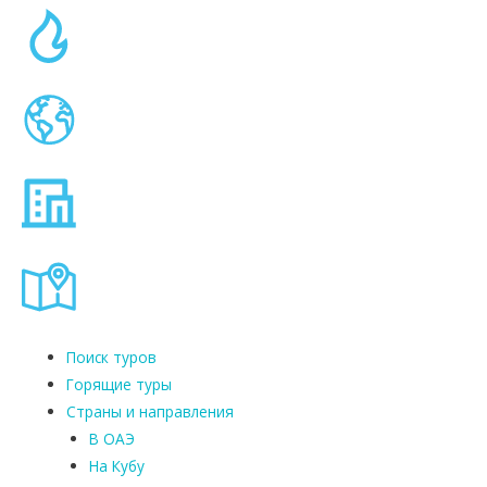
а
3
0
-
5
0
%
,
д
о
п
л
а
т
Поиск туров
а
Горящие туры
з
Страны и направления
а
В ОАЭ
2
-
На Кубу