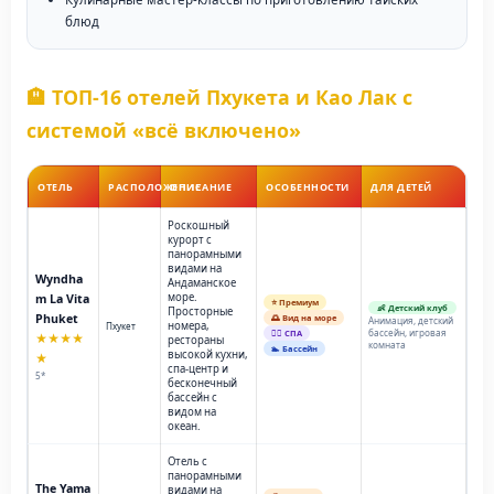
блюд
🏨 ТОП-16 отелей Пхукета и Као Лак с
системой «всё включено»
ОТЕЛЬ
РАСПОЛОЖЕНИЕ
ОПИСАНИЕ
ОСОБЕННОСТИ
ДЛЯ ДЕТЕЙ
Роскошный
курорт с
панорамными
видами на
Wyndha
Андаманское
море.
m La Vita
⭐ Премиум
👶 Детский клуб
Просторные
Phuket
🌅 Вид на море
Анимация, детский
номера,
Пхукет
бассейн, игровая
💆‍♂️ СПА
★★★★
рестораны
комната
🏊 Бассейн
высокой кухни,
★
спа-центр и
5*
бесконечный
бассейн с
видом на
океан.
Отель с
панорамными
The Yama
видами на