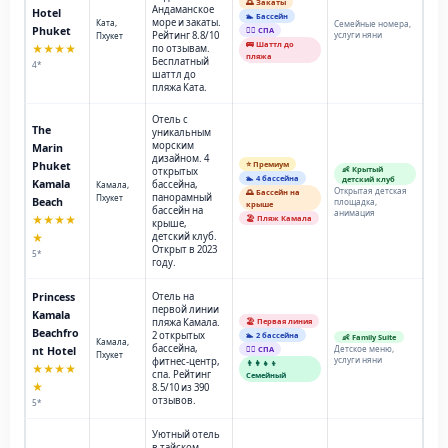
🌅 Закаты
Андаманское
Hotel
🏊 Бассейн
море и закаты.
Ката,
Семейные номера,
Phuket
💆‍♂️ СПА
Рейтинг 8.8/10
услуги няни
Пхукет
🚌 Шаттл до
★★★★
по отзывам.
пляжа
Бесплатный
4*
шаттл до
пляжа Ката.
Отель с
The
уникальным
морским
Marin
дизайном. 4
Phuket
⭐ Премиум
👶 Крытый
открытых
🏊 4 бассейна
детский клуб
Kamala
бассейна,
Камала,
Открытая детская
🌅 Бассейн на
панорамный
Пхукет
Beach
площадка,
крыше
бассейн на
анимация
★★★★
🏖️ Пляж Камала
крыше,
детский клуб.
★
Открыт в 2023
5*
году.
Princess
Отель на
первой линии
Kamala
пляжа Камала.
🏖️ Первая линия
Beachfro
2 открытых
🏊 2 бассейна
👶 Family Suite
Камала,
бассейна,
Детское меню,
nt Hotel
💆‍♂️ СПА
Пхукет
услуги няни
фитнес-центр,
👨‍👩‍👧‍👦
★★★★
спа. Рейтинг
Семейный
★
8.5/10 из 390
отзывов.
5*
Уютный отель
в тайском