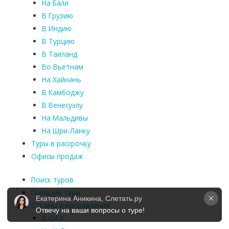
3
На Бали
н
В Грузию
е
В Индию
д
В Турцию
е
В Таиланд
л
Во Вьетнам
и
На Хайнань
.
В Камбоджу
В Венесуэлу
На Мальдивы
На Шри-Ланку
Туры в рассрочку
Офисы продаж
Поиск туров
Горящие туры
Екатерина Аникина, Слетать.ру
Страны и направления
Отвечу на ваши вопросы о туре!
В ОАЭ