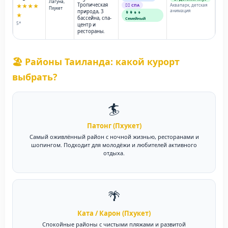
Лагуна,
Тропическая
Аквапарк, детская
★★★★
💆‍♂️ СПА
Пхукет
анимация
природа, 3
👨‍👩‍👧‍👦
★
бассейна, спа-
Семейный
5*
центр и
рестораны.
🏖️ Районы Таиланда: какой курорт
выбрать?
🏄
Патонг (Пхукет)
Самый оживлённый район с ночной жизнью, ресторанами и
шопингом. Подходит для молодёжи и любителей активного
отдыха.
🌴
Ката / Карон (Пхукет)
Спокойные районы с чистыми пляжами и развитой