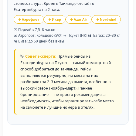
стоимость тура. Время в Таиланде отстаёт от
Екатеринбурга на 2 часа.
✈️ Аэрофлот
✈️ Икар
✈️ Azur Air
✈️ Nordwind
🕐 Перелёт: 7,5–8 часов
🛫 Аэропорт: Кольцово (SVX) → Пхукет (HKT)
🧳 Багаж: 20–30 кг
🛂 Виза: до 60 дней без визы
💡
Совет эксперта:
Прямые рейсы из
Екатеринбурга на Пхукет — самый комфортный
способ добраться до Таиланда. Рейсы
выполняются регулярно, но места на них
разбирают за 2–3 месяца до вылета, особенно в
высокий сезон (ноябрь–март). Раннее
бронирование — не просто рекомендация, а
необходимость, чтобы гарантировать себе место
на самолёте и лучшие номера в отелях.