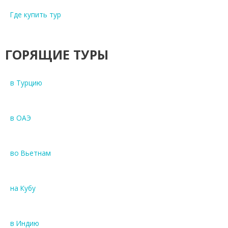
д
Где купить тур
и
з
Е
ГОРЯЩИЕ ТУРЫ
к
а
т
в Турцию
е
р
и
в ОАЭ
н
б
у
во Вьетнам
р
г
а
на Кубу
с
п
р
в Индию
я