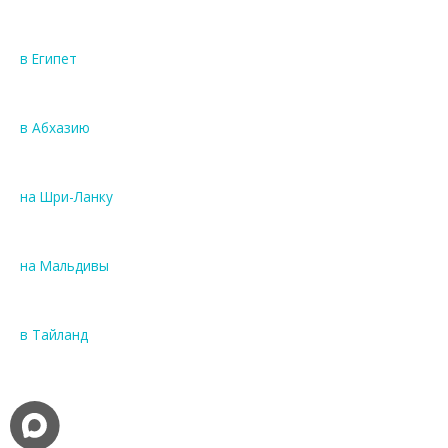
м
ы
в Египет
м
и
р
в Абхазию
е
й
с
на Шри-Ланку
а
м
и
на Мальдивы
А
э
р
в Тайланд
о
ф
л
о
т