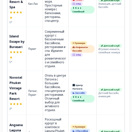
👶 Детский клуб
Resort &
моря.
Као Лак
Анимация, детский
💆‍♂️ СПА
Просторные
Spa
бассейн
👨‍👩‍👧‍👦
номера с
Семейный
★★★★
балконами,
рестораны,
★
спа-центр.
5*
Современный
курорт с
Island
бесконечным
Escape by
бассейном,
⭐ Премиум
👶 Детский клуб
Burasari
ресторанами и
🌅 Инфинити-
Пхукет
Игровая комната,
спа. Идеален
бассейн
★★★★
семейные номера
для
💆‍♂️ СПА
★
романтическог
5*
о и семейного
отдыха.
Отель в центре
Novotel
Патонга с
Phuket
большим
🏙️ Центр
бассейном,
Vintage
Патонга
👶 Детский клуб
спа-центром и
Патонг,
Park
🏊 Бассейн
Детский бассейн,
ресторанами.
Пхукет
анимация
👨‍👩‍👧‍👦
Resort
Отличный
Семейный
выбор для
★★★★
активного
4*
отдыха.
Роскошный
курорт в
Angsana
комплексе
⭐ Премиум
Laguna
Laguna Phuket.
🏊 3 бассейна
👶 Детский клуб