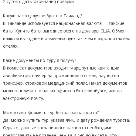
2 суток с даты окончания поездки.
,
Какую валюту лучше брать в Таиланд?
К
В Таиланде используется национальная валюта — тайские
а
баты. Купить баты выгоднее всего на доллары США. Обмен
о
валюты выгоднее в обменных пунктах, чем в аэропортах или
Л
отелях.
а
Какие документы по туру я получу?
к
В комплект документов входит: маршрутные квитанции
)
авиабилетов, ваучер на проживание в отеле, ваучер на
трансфер, страховой медицинский полис. Пакет документов
в
можно получить в наших офисах в Екатеринбурге, или на
с
электронную почту.
е
Можно ли оформить тур без загранпаспорта?
в
Да, можно купить тур, указав ФИО и дату рождения туриста.
к
Однако, данные заграничного паспорта необходимо
л
предоставить не позднее, чем за 3 дня до вылета. Это