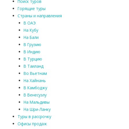
Поиск туров
т
Горящие туры
н
Страны и направления
о
В ОАЭ
е
п
На Кубу
р
На Бали
о
В Грузию
ж
В Индию
и
В Турцию
в
В Таиланд
а
Во Вьетнам
н
На Хайнань
и
В Камбоджу
е
В Венесуэлу
д
На Мальдивы
л
На Шри-Ланку
я
д
Туры в рассрочку
е
Офисы продаж