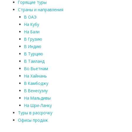
х
Горящие туры
у
Страны и направления
к
В ОАЭ
е
На Кубу
т
На Бали
е
В Грузию
и
В Индию
К
В Турцию
а
В Таиланд
о
Л
Во Вьетнам
а
На Хайнань
к
В Камбоджу
.
В Венесуэлу
Б
На Мальдивы
е
На Шри-Ланку
с
Туры в рассрочку
п
Офисы продаж
л
а