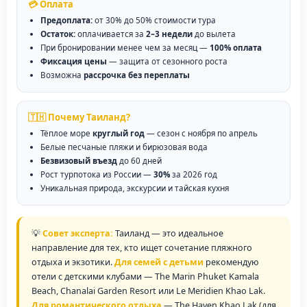
💳 Оплата
Предоплата:
от 30% до 50% стоимости тура
Остаток:
оплачивается за
2–3 недели
до вылета
При бронировании менее чем за месяц —
100% оплата
Фиксация цены
— защита от сезонного роста
Возможна
рассрочка без переплаты
🇹🇭 Почему Таиланд?
Тёплое море
круглый год
— сезон с ноября по апрель
Белые песчаные пляжи и бирюзовая вода
Безвизовый въезд
до 60 дней
Рост турпотока из России —
30%
за 2026 год
Уникальная природа, экскурсии и тайская кухня
💡
Совет эксперта:
Таиланд — это идеальное
направление для тех, кто ищет сочетание пляжного
отдыха и экзотики.
Для семей с детьми
рекомендую
отели с детскими клубами — The Marin Phuket Kamala
Beach, Chanalai Garden Resort или Le Meridien Khao Lak.
Для романтического отдыха
— The Haven Khao Lak (для