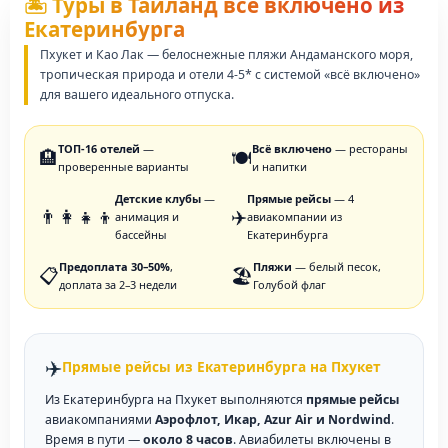
🏝️ Туры в Таиланд все включено из
Екатеринбурга
Пхукет и Као Лак — белоснежные пляжи Андаманского моря,
тропическая природа и отели 4-5* с системой «всё включено»
для вашего идеального отпуска.
ТОП-16 отелей
—
Всё включено
— рестораны
🏨
🍽️
проверенные варианты
и напитки
Детские клубы
—
Прямые рейсы
— 4
👨‍👩‍👧‍👦
✈️
анимация и
авиакомпании из
бассейны
Екатеринбурга
Предоплата 30–50%
,
Пляжи
— белый песок,
📋
🏖️
доплата за 2–3 недели
Голубой флаг
✈️
Прямые рейсы из Екатеринбурга на Пхукет
Из Екатеринбурга на Пхукет выполняются
прямые рейсы
авиакомпаниями
Аэрофлот, Икар, Azur Air и Nordwind
.
Время в пути —
около 8 часов
. Авиабилеты включены в