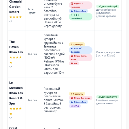
Chanalai
стиле в бухте
🏖️ Рядом с
Garden
👶 Детский клуб
Ката. 2
пляжем
Ката,
Детский бассейн,
бассейна,
🏊 2 бассейна
Resort
Пхукет
услуги няни,
рестораны,
👨‍👩‍👧‍👦
детская кроватка
★★★★
детский клуб.
Семейный
4*
Пляж в 200 м
через дорогу.
Семейный
курорт с
The
крупнейшим в
⭐ Премиум
Таиланде
Haven
🏊 5000 м²
бассейном с
Khao Lak
бассейн
Отель для взрослых
солёной водой
Као Лак
(гости от 12 лет)
🏖️ Пляж Кхук-
★★★★
(5000 м²).
Кхак
Рейтинг 9/10 из
★
👤 12+
58 отзывов.
5*
Отель для
взрослых (12+).
Le
Meridien
Роскошный
курорт на
Khao Lak
⭐ Премиум
белом песке
👶 Детский клуб
Resort &
🏖️ Пляж Бангсак
пляжа Бангсак.
Као Лак
Семейные номера,
🏊 3 бассейна
Spa
детское меню
3 бассейна, 6
💆‍♂️ СПА
ресторанов,
★★★★
спа-центр.
★
5*
Crest