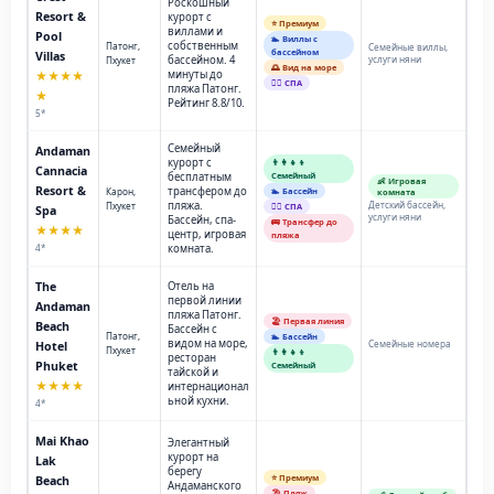
Роскошный
Resort &
курорт с
⭐ Премиум
виллами и
Pool
🏊 Виллы с
собственным
Патонг,
Семейные виллы,
бассейном
Villas
бассейном. 4
услуги няни
Пхукет
🌅 Вид на море
минуты до
★★★★
💆‍♂️ СПА
пляжа Патонг.
★
Рейтинг 8.8/10.
5*
Семейный
Andaman
курорт с
👨‍👩‍👧‍👦
Cannacia
бесплатным
Семейный
👶 Игровая
Resort &
трансфером до
Карон,
🏊 Бассейн
комната
пляжа.
Детский бассейн,
Пхукет
💆‍♂️ СПА
Spa
услуги няни
Бассейн, спа-
🚌 Трансфер до
★★★★
центр, игровая
пляжа
4*
комната.
The
Отель на
первой линии
Andaman
пляжа Патонг.
🏖️ Первая линия
Beach
Бассейн с
Патонг,
🏊 Бассейн
видом на море,
Семейные номера
Hotel
Пхукет
👨‍👩‍👧‍👦
ресторан
Phuket
Семейный
тайской и
★★★★
интернационал
ьной кухни.
4*
Mai Khao
Элегантный
курорт на
Lak
берегу
⭐ Премиум
Beach
Андаманского
🏖️ Пляж