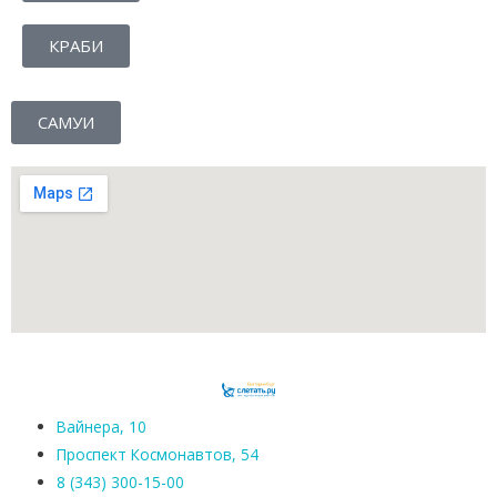
н
КРАБИ
б
у
САМУИ
р
г
а
—
Т
О
П
-
1
Вайнера, 10
6
Проспект Космонавтов, 54
8 (343) 300-15-00
о