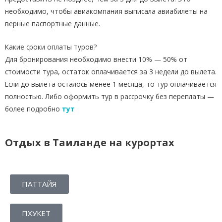
ю
необходимо, чтобы авиакомпания выписала авиабилеты на
верные паспортные данные.
ч
е
Какие сроки оплаты туров?
н
Для бронирования необходимо внести 10% — 50% от
стоимости тура, остаток оплачивается за 3 недели до вылета.
о
Если до вылета осталось менее 1 месяца, то тур оплачивается
и
полностью. Либо оформить тур в рассрочку без переплаты —
з
более подробно
тут
Е
к
Отдых в Таиланде на курортах
а
т
ПАТТАЙЯ
е
р
ПХУКЕТ
и