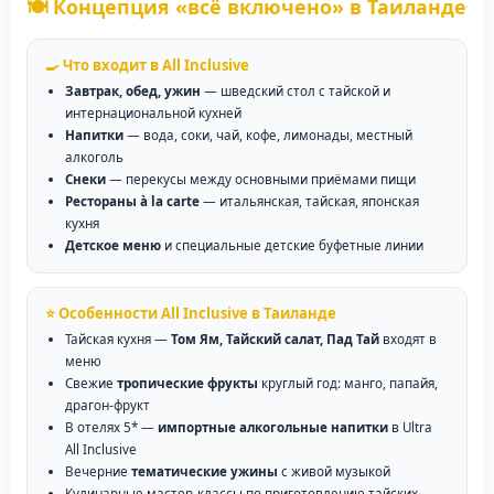
🍽️ Концепция «всё включено» в Таиланде
🍳 Что входит в All Inclusive
Завтрак, обед, ужин
— шведский стол с тайской и
интернациональной кухней
Напитки
— вода, соки, чай, кофе, лимонады, местный
алкоголь
Снеки
— перекусы между основными приёмами пищи
Рестораны à la carte
— итальянская, тайская, японская
кухня
Детское меню
и специальные детские буфетные линии
⭐ Особенности All Inclusive в Таиланде
Тайская кухня —
Том Ям, Тайский салат, Пад Тай
входят в
меню
Свежие
тропические фрукты
круглый год: манго, папайя,
драгон-фрукт
В отелях 5* —
импортные алкогольные напитки
в Ultra
All Inclusive
Вечерние
тематические ужины
с живой музыкой
Кулинарные мастер-классы по приготовлению тайских