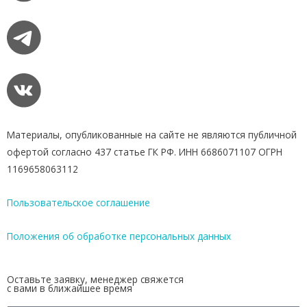
,
И
к
а
р
,
A
z
u
Материалы, опубликованные на сайте не являются публичной
r
офертой согласно 437 статье ГК РФ. ИНН 6686071107 ОГРН
A
1169658063112
i
r
Пользовательское соглашение
и
N
Положения об обработке персональных данных
o
r
d
Оставьте заявку, менеджер свяжется
с вами в ближайшее время
w
i