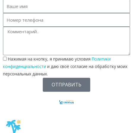
n
d
.
Т
О
П
-
1
Нажимая на кнопку, я принимаю условия
Политики
6
конфиденциальности
и даю своё согласие на обработку моих
о
персональных данных.
т
е
ОТПРАВИТЬ
л
е
й
с
п
и
т