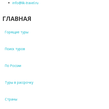
info@lik-travel.ru
т
е
ГЛАВНАЯ
л
е
Горящие туры
й
Поиск туров
Т
у
р
По России
ы
в
Т
Туры в рассрочку
а
и
л
Страны
а
н