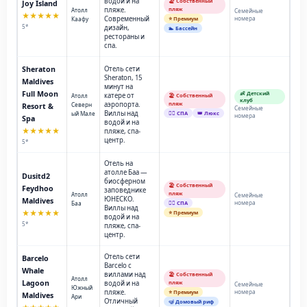
водой и на
🏖️ Собственный
Joy Island
пляже.
пляж
Атолл
Семейные
★★★★★
Современный
номера
Каафу
⭐ Премиум
5*
дизайн,
🏊 Бассейн
рестораны и
спа.
Sheraton
Отель сети
Sheraton, 15
Maldives
минут на
Full Moon
👶 Детский
катере от
Атолл
🏖️ Собственный
клуб
аэропорта.
пляж
Северн
Resort &
Семейные
Виллы над
ый Мале
💆‍♂️ СПА
👑 Люкс
номера
Spa
водой и на
★★★★★
пляже, спа-
центр.
5*
Отель на
атолле Баа —
Dusitd2
биосферном
🏖️ Собственный
Feydhoo
заповеднике
пляж
Атолл
Семейные
ЮНЕСКО.
Maldives
номера
Баа
💆‍♂️ СПА
Виллы над
★★★★★
⭐ Премиум
водой и на
5*
пляже, спа-
центр.
Отель сети
Barcelo
Barcelo с
Whale
виллами над
🏖️ Собственный
Атолл
Lagoon
водой и на
пляж
Семейные
Южный
пляже.
номера
⭐ Премиум
Maldives
Ари
Отличный
🤿 Домовый риф