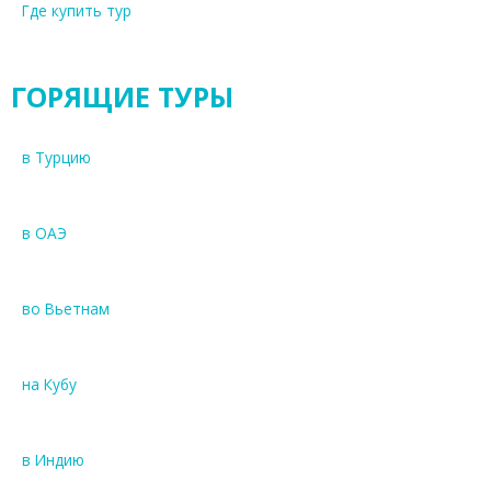
Где купить тур
в
у
(
ГОРЯЩИЕ ТУРЫ
А
э
р
в Турцию
о
ф
л
в ОАЭ
о
т
)
во Вьетнам
и
л
и
на Кубу
О
А
Э
в Индию
(