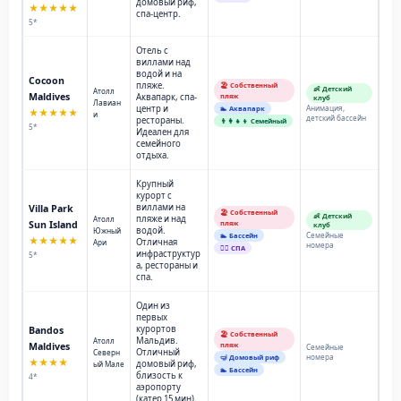
домовый риф,
★★★★★
спа-центр.
5*
Отель с
виллами над
водой и на
Cocoon
пляже.
🏖️ Собственный
👶 Детский
Атолл
Maldives
Аквапарк, спа-
пляж
клуб
Лавиан
центр и
Анимация,
🏊 Аквапарк
★★★★★
и
детский бассейн
рестораны.
👨‍👩‍👧‍👦 Семейный
5*
Идеален для
семейного
отдыха.
Крупный
курорт с
виллами на
Villa Park
🏖️ Собственный
👶 Детский
пляже и над
Атолл
Sun Island
пляж
клуб
водой.
Южный
Семейные
🏊 Бассейн
★★★★★
Отличная
Ари
номера
💆‍♂️ СПА
инфраструктур
5*
а, рестораны и
спа.
Один из
первых
курортов
Bandos
🏖️ Собственный
Мальдив.
Атолл
Maldives
пляж
Семейные
Отличный
Северн
номера
🤿 Домовый риф
★★★★
домовый риф,
ый Мале
🏊 Бассейн
близость к
4*
аэропорту
(катер 15 мин).