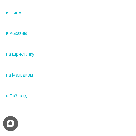
F
l
в Египет
y
d
u
в Абхазию
b
a
i
на Шри-Ланку
,
A
i
на Мальдивы
r
A
r
в Тайланд
a
b
i
a
)
.