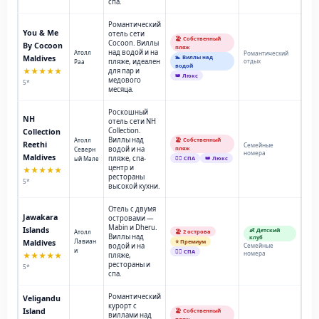
спа.
Романтический
You & Me
отель сети
🏖️ Собственный
Cocoon. Виллы
By Cocoon
пляж
над водой и на
Атолл
Романтический
Maldives
🏊 Виллы над
пляже, идеален
отдых
Раа
водой
★★★★★
для пар и
👑 Люкс
медового
5*
месяца.
Роскошный
NH
отель сети NH
Collection.
Collection
Виллы над
Атолл
🏖️ Собственный
Reethi
Семейные
водой и на
пляж
Северн
номера
Maldives
пляже, спа-
ый Мале
💆‍♂️ СПА
👑 Люкс
центр и
★★★★★
рестораны
5*
высокой кухни.
Отель с двумя
Jawakara
островами —
Mabin и Dheru.
Islands
👶 Детский
Атолл
🏖️ 2 острова
Виллы над
клуб
Лавиан
Maldives
⭐ Премиум
водой и на
Семейные
и
💆‍♂️ СПА
номера
★★★★★
пляже,
рестораны и
5*
спа.
Романтический
Veligandu
курорт с
Island
🏖️ Собственный
виллами над