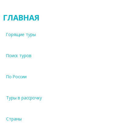
а
с
ГЛАВНАЯ
п
е
р
Горящие туры
е
л
ё
Поиск туров
т
о
м
По России
ч
е
р
Туры в рассрочку
е
з
М
Страны
о
с
к