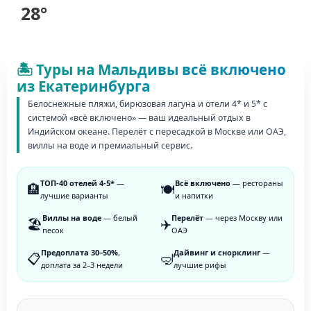
28°
🏝️ Туры на Мальдивы всё включено
из Екатеринбурга
Белоснежные пляжи, бирюзовая лагуна и отели 4* и 5* с
системой «всё включено» — ваш идеальный отдых в
Индийском океане. Перелёт с пересадкой в Москве или ОАЭ,
виллы на воде и премиальный сервис.
ТОП-40 отелей 4-5*
—
Всё включено
— рестораны
🏨
🍽️
лучшие варианты
и напитки
Виллы на воде
— белый
Перелёт
— через Москву или
🏖️
✈️
песок
ОАЭ
Предоплата 30–50%
,
Дайвинг и снорклинг
—
📋
🤿
доплата за 2–3 недели
лучшие рифы