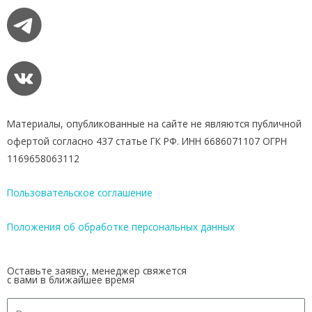
Т
О
П
-
4
0
о
Материалы, опубликованные на сайте не являются публичной
т
е
офертой согласно 437 статье ГК РФ. ИНН 6686071107 ОГРН
л
1169658063112
е
й
Пользовательское соглашение
с
п
Положения об обработке персональных данных
и
т
а
Оставьте заявку, менеджер свяжется
с вами в ближайшее время
н
и