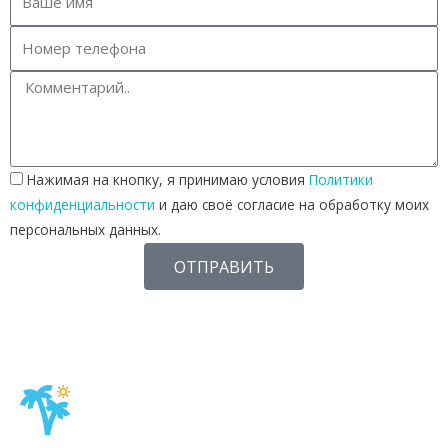
е
м
в
с
ё
в
к
л
Нажимая на кнопку, я принимаю условия
Политики
ю
конфиденциальности
и даю своё согласие на обработку моих
ч
персональных данных.
е
н
ОТПРАВИТЬ
о
:
M
e
d
h
u
f