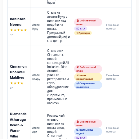
бары.
Отель на
атолле Нуну с
Robinson
виллами над
🏖️ Собственный
Noonu
водой и на
пляж
Атолл
Семейные
пляже.
номера
Нуну
💆‍♂️ СПА
★★★★★
Прекрасный
⭐ Премиум
5*
домовый риф и
спа-центр.
Отель сети
Cinnamon с
новой
концепцией All
Cinnamon
Inclusive. Dine
🏖️ Собственный
Around —
пляж
Dhonveli
ужины в
Атолл
⭐ Новая
Семейные
Maldives
ресторанах a la
номера
Каафу
концепция AI
★★★★
carte,
🤿 Снаряжение
оборудование
включено
4*
для
снорклинга,
премиальные
напитки.
Diamonds
Роскошный
Athuruga
отель с
🏖️ Собственный
виллами на
Beach &
пляж
пляже и над
Атолл
Семейные
🏊 Виллы над
Water
водой.
номера
Ари
водой
Отличный
Villas
💆‍♂️ СПА