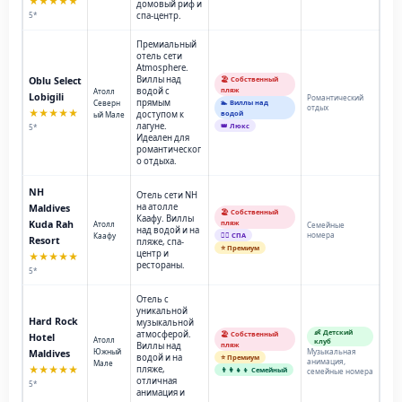
★★★★★
домовый риф и
5*
спа-центр.
Премиальный
отель сети
Atmosphere.
Виллы над
Oblu Select
🏖️ Собственный
водой с
пляж
Атолл
Lobigili
Романтический
прямым
Северн
🏊 Виллы над
отдых
★★★★★
доступом к
водой
ый Мале
лагуне.
👑 Люкс
5*
Идеален для
романтическог
о отдыха.
NH
Отель сети NH
на атолле
Maldives
🏖️ Собственный
Каафу. Виллы
Kuda Rah
пляж
Атолл
Семейные
над водой и на
номера
Каафу
💆‍♂️ СПА
Resort
пляже, спа-
⭐ Премиум
центр и
★★★★★
рестораны.
5*
Отель с
уникальной
Hard Rock
музыкальной
👶 Детский
атмосферой.
🏖️ Собственный
Hotel
Атолл
клуб
Виллы над
пляж
Южный
Музыкальная
Maldives
водой и на
⭐ Премиум
анимация,
Мале
★★★★★
пляже,
👨‍👩‍👧‍👦 Семейный
семейные номера
отличная
5*
анимация и