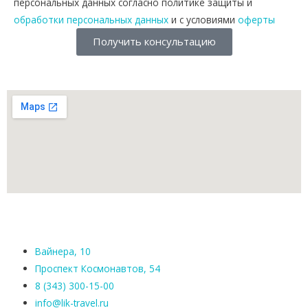
персональных данных согласно политике защиты и
ь
обработки персональных данных
и с условиями
оферты
д
Получить консультацию
и
в
ы
и
з
Е
к
а
т
е
р
и
н
б
Вайнера, 10
у
Проспект Космонавтов, 54
р
8 (343) 300-15-00
г
info@lik-travel.ru