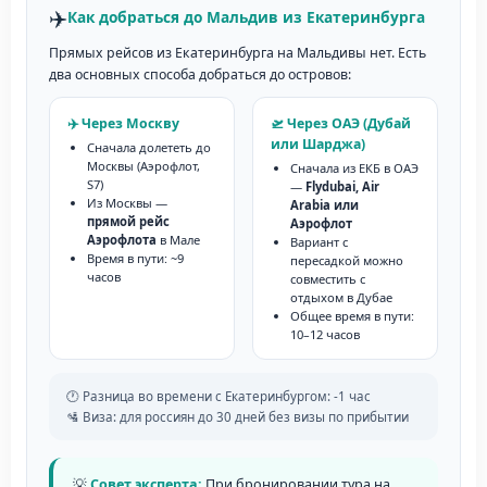
✈️
Как добраться до Мальдив из Екатеринбурга
Прямых рейсов из Екатеринбурга на Мальдивы нет. Есть
два основных способа добраться до островов:
✈️ Через Москву
🛫 Через ОАЭ (Дубай
или Шарджа)
Сначала долететь до
Москвы (Аэрофлот,
Сначала из ЕКБ в ОАЭ
S7)
—
Flydubai, Air
Из Москвы —
Arabia или
прямой рейс
Аэрофлот
Аэрофлота
в Мале
Вариант с
Время в пути: ~9
пересадкой можно
часов
совместить с
отдыхом в Дубае
Общее время в пути:
10–12 часов
🕐 Разница во времени с Екатеринбургом: -1 час
🛂 Виза: для россиян до 30 дней без визы по прибытии
💡
Совет эксперта:
При бронировании тура на