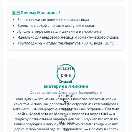
🇲🇻 Почему Мальдивы?
Белые песчаные пляжи и бирюзовая вода
Виллы над водой с прямым доступом в океан
Лучшие в мире места для дайвинга и снорклинга
Идеально для
медового месяца
и романтического отдыха
Круглогодичный отдых: температура +30 °C, вода +26 °C
Екатерина Аникина
Директор офисов Слетать.ру в Екатеринбурге
Мальдивы — это мечта, которую я помогаю воплотить своим
клиентам. Я знаю, как добраться до островов из Екатеринбурга с
максимальным комфортом и минимальными затратами.
Прямые
рейсы Аэрофлота из Москвы
и
перелёты через ОАЭ
— я
подберу оптимальный маршрут для вас. Я изучила все отели из
нашей подборки и могу с уверенностью сказать: каждый из них
дарит незабываемый отдых. Обращайтесь — я помогу выбрать