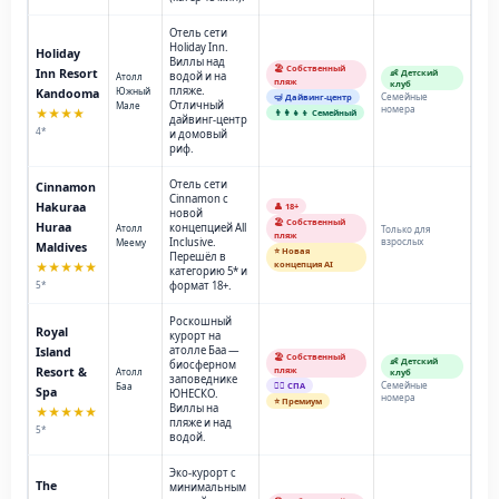
Отель сети
Holiday Inn.
Holiday
Виллы над
🏖️ Собственный
Inn Resort
👶 Детский
водой и на
Атолл
пляж
клуб
пляже.
Южный
Kandooma
Семейные
🤿 Дайвинг-центр
Отличный
Мале
номера
★★★★
👨‍👩‍👧‍👦 Семейный
дайвинг-центр
4*
и домовый
риф.
Отель сети
Cinnamon
Cinnamon с
Hakuraa
👤 18+
новой
🏖️ Собственный
Huraa
концепцией All
Атолл
Только для
пляж
Inclusive.
взрослых
Меему
Maldives
⭐ Новая
Перешёл в
концепция AI
★★★★★
категорию 5* и
5*
формат 18+.
Роскошный
Royal
курорт на
атолле Баа —
Island
🏖️ Собственный
👶 Детский
биосферном
Resort &
пляж
Атолл
клуб
заповеднике
Семейные
Баа
💆‍♂️ СПА
Spa
ЮНЕСКО.
номера
⭐ Премиум
Виллы на
★★★★★
пляже и над
5*
водой.
Эко-курорт с
The
минимальным