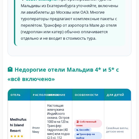
Мальдивы из Екатеринбурга уточняйте, включены
ли авиабилеты до Москвы или ОАЭ. Многие
туроператоры предлагают комплексные пакеты с
перелётом. Трансфер от аэропорта Мале до отеля
(гидроплан или катер) обычно оплачивается
отдельно и не входит в стоимость тура.
🏨 Недорогие отели Мальдив 4* и 5* с
«всё включено»
ОТЕЛЬ
РАСПОЛОЖЕНИЕ
ОПИСАНИЕ
ОСОБЕННОСТИ
ДЛЯ ДЕТЕЙ
Настоящая
жемчужина
Индийского
океана. Остров
Medhufus
1000 м на 120 м.
🏖️ Собственный
hi Island
Трансфер:
пляж
Атолл
Семейные виллы,
гидроплан (40
🏊 Бассейн
Resort
детское меню
Миму
мин) или лодка
🛥️ Трансфер на
★★★★
(2,5 ч). 112
выбор