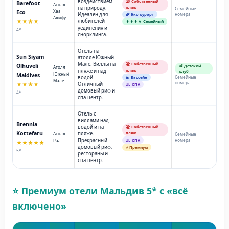
воздействием
🏖️ Собственный
Barefoot
Атолл
на природу.
пляж
Семейные
Хаа
Eco
Идеален для
номера
🌿 Эко-курорт
Алифу
★★★★
любителей
👨‍👩‍👧‍👦 Семейный
уединения и
4*
снорклинга.
Отель на
Sun Siyam
атолле Южный
Мале. Виллы на
🏖️ Собственный
Olhuveli
👶 Детский
Атолл
пляже и над
пляж
клуб
Южный
Maldives
водой.
Семейные
🏊 Бассейн
Мале
номера
★★★★
Отличный
💆‍♂️ СПА
домовый риф и
4*
спа-центр.
Отель с
виллами над
Brennia
водой и на
🏖️ Собственный
Kottefaru
пляже.
пляж
Атолл
Семейные
Прекрасный
номера
Раа
💆‍♂️ СПА
★★★★★
домовый риф,
⭐ Премиум
5*
рестораны и
спа-центр.
⭐ Премиум отели Мальдив 5* с «всё
включено»