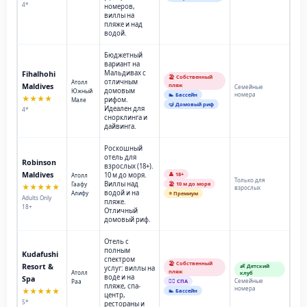
4*
номеров,
виллы на
пляже и над
водой.
Бюджетный
вариант на
Мальдивах с
Fihalhohi
🏖️ Собственный
отличным
Атолл
Maldives
пляж
Семейные
домовым
Южный
номера
🏊 Бассейн
★★★★
рифом.
Мале
🤿 Домовый риф
Идеален для
4*
снорклинга и
дайвинга.
Роскошный
отель для
Robinson
взрослых (18+).
Maldives
10 м до моря.
👤 18+
Атолл
Только для
Виллы над
Гаафу
🏖️ 10 м до моря
★★★★★
взрослых
водой и на
Алифу
⭐ Премиум
Adults Only
пляже.
18+
Отличный
домовый риф.
Отель с
полным
Kudafushi
спектром
🏖️ Собственный
Resort &
👶 Детский
услуг: виллы на
пляж
Атолл
клуб
воде и на
Spa
Семейные
Раа
💆‍♂️ СПА
пляже, спа-
номера
★★★★★
🏊 Бассейн
центр,
5*
рестораны и