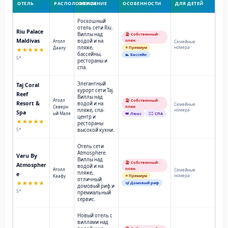
ОТЕЛЬ
РАСПОЛОЖЕНИЕ
ОПИСАНИЕ
ОСОБЕННОСТИ
ДЛЯ ДЕТЕЙ
Роскошный
отель сети Riu.
Riu Palace
Виллы над
🏖️ Собственный
Maldivas
водой и на
пляж
Атолл
Семейные
пляже,
номера
Даалу
⭐ Премиум
★★★★★
бассейны,
🏊 Бассейн
5*
рестораны и
спа.
Элегантный
Taj Coral
курорт сети Taj.
Reef
Виллы над
Атолл
🏖️ Собственный
Resort &
водой и на
Семейные
Северн
пляж
пляже, спа-
номера
Spa
ый Мале
👑 Люкс
💆‍♂️ СПА
центр и
★★★★★
рестораны
5*
высокой кухни.
Отель сети
Atmosphere.
Varu By
Виллы над
🏖️ Собственный
Atmospher
водой и на
пляж
Атолл
Семейные
пляже,
e
номера
Каафу
⭐ Премиум
отличный
★★★★★
🤿 Домовый риф
домовый риф и
5*
премиальный
сервис.
Новый отель с
виллами над