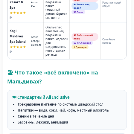
пляж
Resort &
водой и на
Атолл
Романтический
🏊 Виллы над
пляже.
отдых
Раа
Spa
водой
Отличный
👑 Люкс
★★★★★
домовый риф и
5*
спа-центр.
Отель-спа с
Kagi
виллами над
водой и на
🏖️ Собственный
Maldives
Атолл
пляже. Идеален
пляж
Семейные
Северн
Spa Island
для
номера
💆‍♂️ СПА-курорт
ый Мале
★★★★★
оздоровитель
⭐ Премиум
ного отдыха и
5*
релакса.
🏖️ Что такое «всё включено» на
Мальдивах?
🍽️ Стандартный All Inclusive
Трёхразовое питание
по системе шведский стол
Напитки
— вода, соки, чай, кофе, местный алкоголь
Снеки
в течение дня
Бассейны, лежаки, анимация