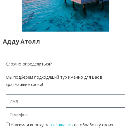
е
й
4
*
Адду Атолл
и
5
*
Сложно определиться?
Т
Мы подберем подходящий тур именно для Вас в
у
кратчайшие сроки!
р
ы
н
а
М
а
Нажимая кнопку, я
соглашаюсь
на обработку своих
л