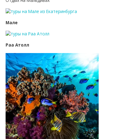
Отдых на Мальдивах
Мале
Раа Атолл