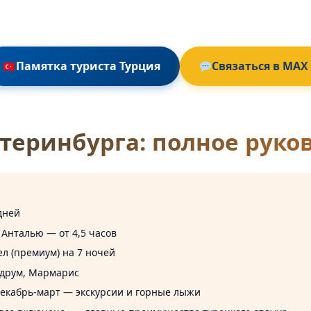
Памятка туриста Турция
Связаться в MAX
теринбурга: полное руков
дней
 Анталью — от 4,5 часов
чел (премиум) на 7 ночей
одрум, Мармарис
екабрь-март — экскурсии и горные лыжи