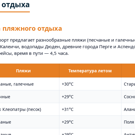
 отдыха
а пляжного отдыха
орт предлагает разнообразные пляжи (песчаные и галечные
Калеичи, водопады Дюден, древние города Перге и Аспендос
сы, время в пути — 4,5 часа.
Пляжи
Температура летом
аные, галечные
+30°C
Стар
чные
+29°C
Сосно
 Клеопатры (песок)
+31°C
Алан
чаные
+29°C
Поля 
чаные
+29°C
Анти