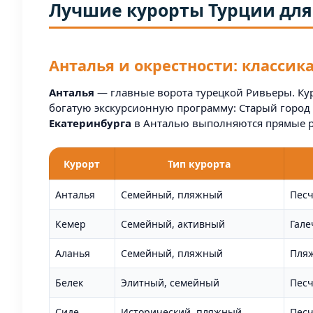
Лучшие курорты Турции для
Анталья и окрестности: классик
Анталья
— главные ворота турецкой Ривьеры. Кур
богатую экскурсионную программу: Старый город 
Екатеринбурга
в Анталью выполняются прямые рей
Курорт
Тип курорта
Анталья
Семейный, пляжный
Песч
Кемер
Семейный, активный
Гале
Аланья
Семейный, пляжный
Пляж
Белек
Элитный, семейный
Пес
Сиде
Исторический, пляжный
Пес