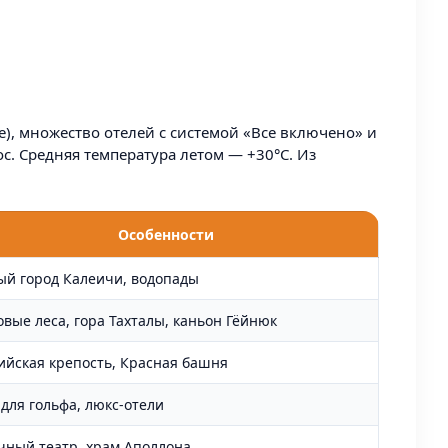
), множество отелей с системой «Все включено» и
. Средняя температура летом — +30°C. Из
Особенности
ый город Калеичи, водопады
вые леса, гора Тахталы, каньон Гёйнюк
ийская крепость, Красная башня
для гольфа, люкс-отели
чный театр, храм Аполлона