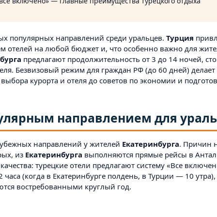
 все включено» — главные преимущества турецкого отдыха
ых популярных направлений среди уральцев.
Турция
привл
ем отелей на любой бюджет и, что особенно важно для жит
бурга
предлагают продолжительность от 3 до 14 ночей, сто
теля. Безвизовый режим для граждан РФ (до 60 дней) делает
т выбора курорта и отеля до советов по экономии и подгото
пулярным направлением для урал
убежных направлений у жителей
Екатеринбурга
. Причин 
рых, из
Екатеринбурга
выполняются прямые рейсы в Антал
качества: турецкие отели предлагают систему «Все включен
2 часа (когда в Екатеринбурге полдень, в Турции — 10 утра)
ются востребованными круглый год.