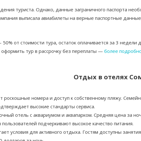
ждения туриста. Однако, данные заграничного паспорта необ
компания выписала авиабилеты на верные паспортные данные
0% от стоимости тура, остаток оплачивается за 3 недели д
о оформить тур в рассрочку без переплаты —
более подробно
Отдых в отелях Со
ет роскошные номера и доступ к собственному пляжу. Семей
подтверждает высокие стандарты сервиса.
очный отель с аквариумом и аквапарком. Средняя цена за но
 пользователей подчеркивают высокое качество питания.
гает условия для активного отдыха. Гостям доступны заняти
0 долларов за ночь.