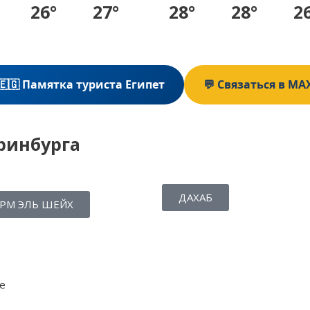
26°
27°
28°
28°
2
🇪🇬 Памятка туриста Египет
💬 Связаться в MA
ринбурга
ДАХАБ
РМ ЭЛЬ ШЕЙХ
е