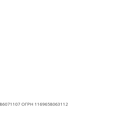
 6686071107 ОГРН 1169658063112