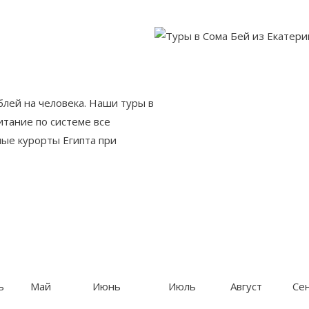
блей на человека. Наши туры в
итание по системе все
ные курорты Египта при
ь
Май
Июнь
Июль
Август
Се