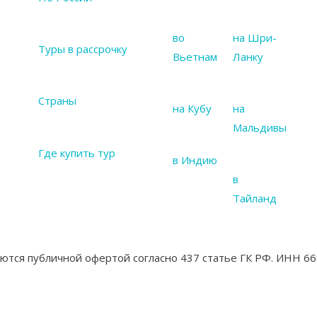
во
на Шри-
Туры в рассрочку
Вьетнам
Ланку
Страны
на Кубу
на
Мальдивы
Где купить тур
в Индию
в
Тайланд
яются публичной офертой согласно 437 статье ГК РФ. ИНН