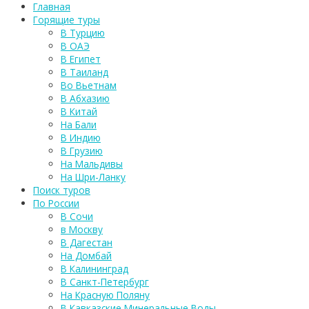
Главная
Горящие туры
В Турцию
В ОАЭ
В Египет
В Таиланд
Во Вьетнам
В Абхазию
В Китай
На Бали
В Индию
В Грузию
На Мальдивы
На Шри-Ланку
Поиск туров
По России
В Сочи
в Москву
В Дагестан
На Домбай
В Калининград
В Санкт-Петербург
На Красную Поляну
В Кавказские Минеральные Воды