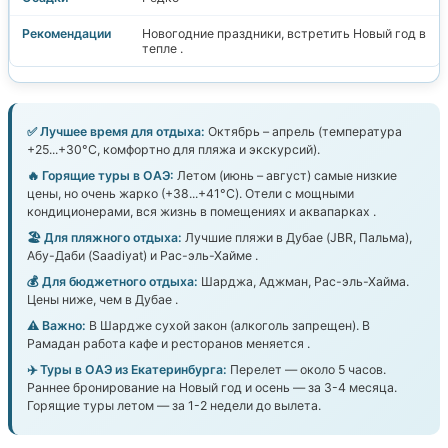
Новогодние праздники, встретить Новый год в
тепле .
✅ Лучшее время для отдыха:
Октябрь – апрель (температура
+25...+30°C, комфортно для пляжа и экскурсий).
🔥 Горящие туры в ОАЭ:
Летом (июнь – август) самые низкие
цены, но очень жарко (+38...+41°C). Отели с мощными
кондиционерами, вся жизнь в помещениях и аквапарках .
🏖️ Для пляжного отдыха:
Лучшие пляжи в Дубае (JBR, Пальма),
Абу-Даби (Saadiyat) и Рас-эль-Хайме .
💰 Для бюджетного отдыха:
Шарджа, Аджман, Рас-эль-Хайма.
Цены ниже, чем в Дубае .
⚠️ Важно:
В Шардже сухой закон (алкоголь запрещен). В
Рамадан работа кафе и ресторанов меняется .
✈️ Туры в ОАЭ из Екатеринбурга:
Перелет — около 5 часов.
Раннее бронирование на Новый год и осень — за 3-4 месяца.
Горящие туры летом — за 1-2 недели до вылета.