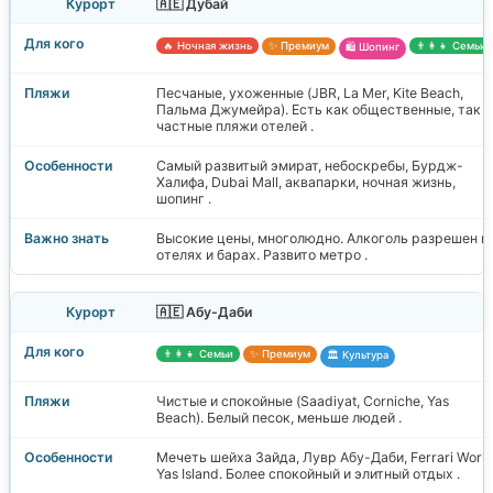
🇦🇪 Дубай
🔥 Ночная жизнь
✨ Премиум
👨‍👩‍👧 Семьи
🛍️ Шопинг
Песчаные, ухоженные (JBR, La Mer, Kite Beach,
Пальма Джумейра). Есть как общественные, так и
частные пляжи отелей .
Самый развитый эмират, небоскребы, Бурдж-
Халифа, Dubai Mall, аквапарки, ночная жизнь,
шопинг .
Высокие цены, многолюдно. Алкоголь разрешен в
отелях и барах. Развито метро .
🇦🇪 Абу-Даби
👨‍👩‍👧 Семьи
✨ Премиум
🏛️ Культура
Чистые и спокойные (Saadiyat, Corniche, Yas
Beach). Белый песок, меньше людей .
Мечеть шейха Зайда, Лувр Абу-Даби, Ferrari World
Yas Island. Более спокойный и элитный отдых .