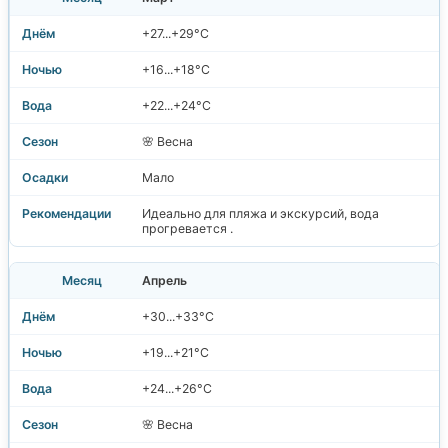
+27...+29°C
+16...+18°C
+22...+24°C
🌸 Весна
Мало
Идеально для пляжа и экскурсий, вода
прогревается .
Апрель
+30...+33°C
+19...+21°C
+24...+26°C
🌸 Весна