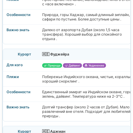
с «все включено» .
Природа, горы Хаджар, самый длинный зиплайн,
сафари по пустыне. Более доступные цены .
Далеко от аэропорта Дубая (около 1,5 часа
трансфера). Хороший выбор для спокойного
отдыха .
🇦🇪 Фуджейра
🌿 Природа
🤿 Дайвинг
💑 Уединение
Побережье Индийского океана, чистые, кораллы,
хороший снорклинг .
Единственный эмират на Индийском океане, горы,
зелень, дайвинг. Температура ниже на 2-3°C .
Долгий трансфер (около 2 часов от Дубая). Мало
развлечений вне отеля. Подходит для любителей
природы .
🇦🇪 Аджман