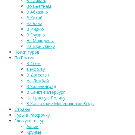
В Таиланд
Во Вьетнам
В Абхазию
В Китай
На Бали
В Индию
В Грузию
На Мальдивы
На Шри-Ланку
Поиск туров
По России
В Сочи
в Москву
В Дагестан
На Домбай
В Калининград
В Санкт-Петербург
На Красную Поляну
В Кавказские Минеральные Воды
Страны
Туры в Рассрочку
Где купить тур
Акции
Круизы