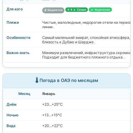
👨‍👩‍👧 Семьи
🌿 Уединение
💰 Бюджетно
Чистые, малолюдные, недорогие отели на первой
линии .
Самый маленький эмират, спокойная атмосфера,
близость к Дубаю и Шардже .
Минимум развлечений, инфраструктура скромная
Подходит для бюджетного пляжного отдыха .
🌡️ Погода в ОАЭ по месяцам
Январь
+23...+25°C
+13...+15°C
+20...+22°C