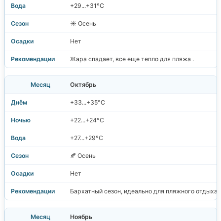
+29...+31°C
☀️ Осень
Нет
Жара спадает, все еще тепло для пляжа .
Октябрь
+33...+35°C
+22...+24°C
+27...+29°C
🍂 Осень
Нет
Бархатный сезон, идеально для пляжного отдыха .
Ноябрь