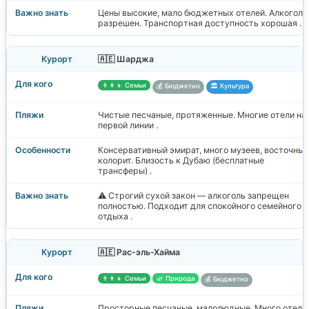
Цены высокие, мало бюджетных отелей. Алкоголь
разрешен. Транспортная доступность хорошая .
🇦🇪 Шарджа
👨‍👩‍👧 Семьи
💰 Бюджетно
🏛️ Культура
Чистые песчаные, протяженные. Многие отели на
первой линии .
Консервативный эмират, много музеев, восточный
колорит. Близость к Дубаю (бесплатные
трансферы) .
⚠️ Строгий сухой закон — алкоголь запрещен
полностью. Подходит для спокойного семейного
отдыха .
🇦🇪 Рас-эль-Хайма
👨‍👩‍👧 Семьи
🌿 Природа
💰 Бюджетно
Просторные песчаные, малолюдные. Много отеле