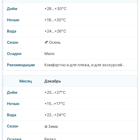
+28...+30°C
+18...+20°C
+24...+26°C
🍂 Осень
Мало
Комфортно и для пляжа, и для экскурсий .
Декабрь
+25...+27°C
+15...+17°C
+22...+24°C
❄️ Зима
Редко