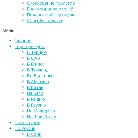
Страхование туристов
Бронирование отелей
Подарочный сертификат
Способы оплаты
Меню
Главная
Горящие туры
В Турцию
В ОАЭ
В Египет
В Таиланд
Во Вьетнам
В Абхазию
В Китай
На Бали
В Индию
В Грузию
На Мальдивы
На Шри-Ланку
Поиск туров
По России
В Сочи