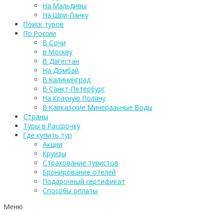
На Мальдивы
На Шри-Ланку
Поиск туров
По России
В Сочи
в Москву
В Дагестан
На Домбай
В Калининград
В Санкт-Петербург
На Красную Поляну
В Кавказские Минеральные Воды
Страны
Туры в Рассрочку
Где купить тур
Акции
Круизы
Страхование туристов
Бронирование отелей
Подарочный сертификат
Способы оплаты
Меню