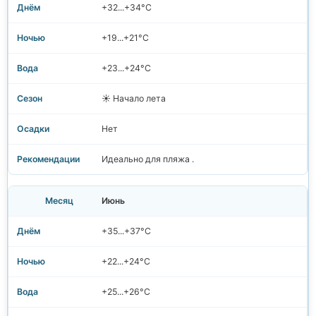
+32...+34°C
+19...+21°C
+23...+24°C
☀️ Начало лета
Нет
Идеально для пляжа .
Июнь
+35...+37°C
+22...+24°C
+25...+26°C