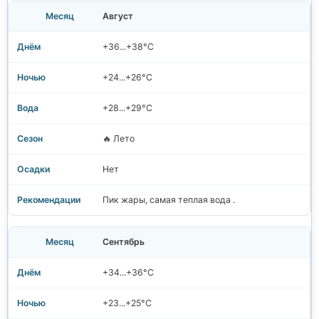
Август
+36...+38°C
+24...+26°C
+28...+29°C
🔥 Лето
Нет
Пик жары, самая теплая вода .
Сентябрь
+34...+36°C
+23...+25°C