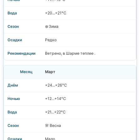
+20...+21°C
❄️ Зима
Редко
Ветрено, в Шарме теплее .
Март
+24...+26°C
+12...+14°C
+21...+22°C
🌸 Весна
Мало