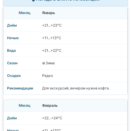
Январь
+21...+23°C
+11...+13°C
+21...+22°C
❄️ Зима
Редко
Для экскурсий, вечером нужна кофта .
Февраль
+22...+24°C
+11...+13°C