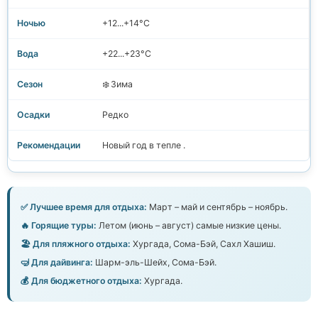
+12...+14°C
+22...+23°C
❄️ Зима
Редко
Новый год в тепле .
✅ Лучшее время для отдыха:
Март – май и сентябрь – ноябрь.
🔥 Горящие туры:
Летом (июнь – август) самые низкие цены.
🏖️ Для пляжного отдыха:
Хургада, Сома-Бэй, Сахл Хашиш.
🤿 Для дайвинга:
Шарм-эль-Шейх, Сома-Бэй.
💰 Для бюджетного отдыха:
Хургада.