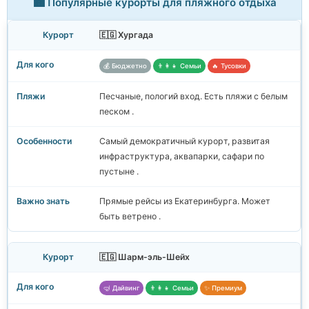
🏙️ Популярные курорты для пляжного отдыха
🇪🇬 Хургада
💰 Бюджетно
👨‍👩‍👧 Семьи
🔥 Тусовки
Песчаные, пологий вход. Есть пляжи с белым
песком .
Самый демократичный курорт, развитая
инфраструктура, аквапарки, сафари по
пустыне .
Прямые рейсы из Екатеринбурга. Может
быть ветрено .
🇪🇬 Шарм-эль-Шейх
🤿 Дайвинг
👨‍👩‍👧 Семьи
✨ Премиум