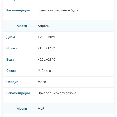
Возможны песчаные бури .
Апрель
+28...+30°C
+15...+17°C
+22...+23°C
🌸 Весна
Мало
Начало высокого сезона .
Май