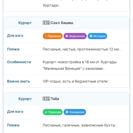
Хургады .
🇪🇬 Сахл Хашиш
✨ Премиум
💑 Уединение
🏛️ История
Песчаные, чистые, протяженностью 12 км .
Курорт-новостройка в 18 км от Хургады.
"Маленькая Венеция" с каналами .
VIP-отдых, есть и бюджетные отели .
🇪🇬 Таба
🌿 Природа
🏛️ Экскурсии
Песчаные, галечные, живописные бухты .