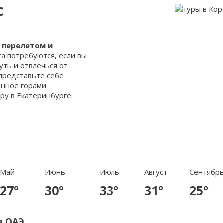
с
с перелетом и
а потребуются, если вы
ть и отвлечься от
 представьте себе
ённое горами.
ру в Екатеринбурге.
Май
Июнь
Июль
Август
Сентябр
27°
30°
33°
31°
25°
в ОАЭ