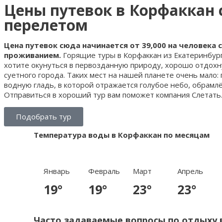
Цены путевок в Корфаккан 
перелетом
Цена путевок сюда начинается от 39,000 на человека 
проживанием.
Горящие туры в Корфаккан из Екатеринбург
хотите окунуться в первозданную природу, хорошо отдохну
суетного города. Таких мест на нашей планете очень мало:
водную гладь, в которой отражается голубое небо, обрамл
Отправиться в хороший тур вам поможет компания Слетать.
Подобрать тур
Температура воды в Корфаккан по месяцам
Январь
Февраль
Март
Апрель
19°
19°
23°
23°
Часто задаваемые вопросы по отдыху 