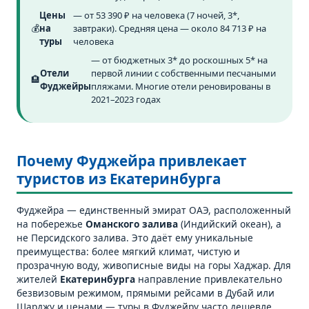
Цены
— от 53 390 ₽ на человека (7 ночей, 3*,
💰
на
завтраки). Средняя цена — около 84 713 ₽ на
туры
человека
— от бюджетных 3* до роскошных 5* на
Отели
первой линии с собственными песчаными
🏨
Фуджейры
пляжами. Многие отели реновированы в
2021–2023 годах
Почему Фуджейра привлекает
туристов из Екатеринбурга
Фуджейра — единственный эмират ОАЭ, расположенный
на побережье
Оманского залива
(Индийский океан), а
не Персидского залива. Это даёт ему уникальные
преимущества: более мягкий климат, чистую и
прозрачную воду, живописные виды на горы Хаджар. Для
жителей
Екатеринбурга
направление привлекательно
безвизовым режимом, прямыми рейсами в Дубай или
Шарджу и ценами — туры в Фуджейру часто дешевле,