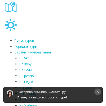
Поиск туров
Горящие туры
Страны и направления
В ОАЭ
На Кубу
На Бали
В Грузию
В Индию
В Турцию
Екатерина Аникина, Слетать.ру
В Таиланд
Отвечу на ваши вопросы о туре!
Во Вьетнам
На Хайнань