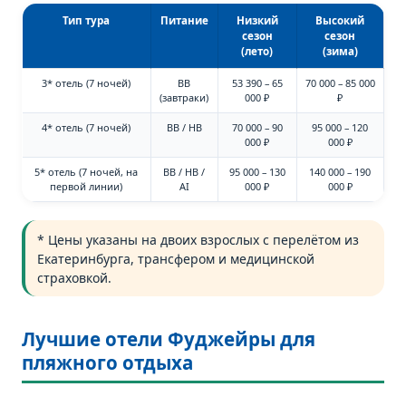
Тип тура
Питание
Низкий
Высокий
сезон
сезон
(лето)
(зима)
3* отель (7 ночей)
BB
53 390 – 65
70 000 – 85 000
(завтраки)
000 ₽
₽
4* отель (7 ночей)
BB / HB
70 000 – 90
95 000 – 120
000 ₽
000 ₽
5* отель (7 ночей, на
BB / HB /
95 000 – 130
140 000 – 190
первой линии)
AI
000 ₽
000 ₽
* Цены указаны на двоих взрослых с перелётом из
Екатеринбурга, трансфером и медицинской
страховкой.
Лучшие отели Фуджейры для
пляжного отдыха