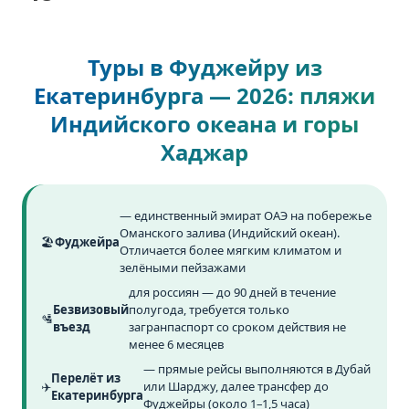
Туры в Фуджейру из
Екатеринбурга — 2026: пляжи
Индийского океана и горы
Хаджар
— единственный эмират ОАЭ на побережье
Оманского залива (Индийский океан).
🏖️
Фуджейра
Отличается более мягким климатом и
зелёными пейзажами
для россиян — до 90 дней в течение
Безвизовый
полугода, требуется только
🛂
въезд
загранпаспорт со сроком действия не
менее 6 месяцев
— прямые рейсы выполняются в Дубай
Перелёт из
✈️
или Шарджу, далее трансфер до
Екатеринбурга
Фуджейры (около 1–1,5 часа)