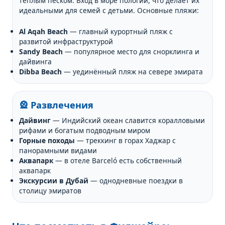
тёплым песком. Вход в море пологий, что делает их
идеальными для семей с детьми. Основные пляжи:
Al Aqah Beach
— главный курортный пляж с
развитой инфраструктурой
Sandy Beach
— популярное место для снорклинга и
дайвинга
Dibba Beach
— уединённый пляж на севере эмирата
🎡 Развлечения
Дайвинг
— Индийский океан славится коралловыми
рифами и богатым подводным миром
Горные походы
— треккинг в горах Хаджар с
панорамными видами
Аквапарк
— в отеле Barceló есть собственный
аквапарк
Экскурсии в Дубай
— однодневные поездки в
столицу эмиратов