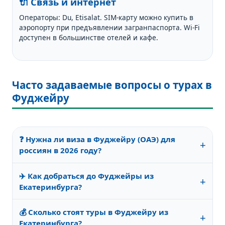
🔌 Связь и интернет
Операторы: Du, Etisalat. SIM-карту можно купить в
аэропорту при предъявлении загранпаспорта. Wi-Fi
доступен в большинстве отелей и кафе.
Часто задаваемые вопросы о турах в
Фуджейру
❓ Нужна ли виза в Фуджейру (ОАЭ) для
+
россиян в 2026 году?
Нет, для туристических поездок до 90 дней в
✈️ Как добраться до Фуджейры из
течение полугода виза не требуется. Достаточно
+
Екатеринбурга?
загранпаспорта со сроком действия не менее 6
месяцев. Детям нужен собственный загранпаспорт.
Из Екатеринбурга выполняются прямые рейсы в
💰 Сколько стоят туры в Фуджейру из
Дубай или Шарджу. После прилёта — трансфер до
+
Екатеринбурга?