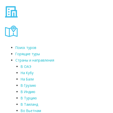
Поиск туров
Горящие туры
Страны и направления
В ОАЭ
На Кубу
На Бали
В Грузию
В Индию
В Турцию
В Таиланд
Во Вьетнам