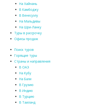
На Хайнань
В Камбоджу
В Венесуэлу
На Мальдивы
На Шри-Ланку
Туры в рассрочку
Офисы продаж
Поиск туров
Горящие туры
Страны и направления
В ОАЭ
На Кубу
На Бали
В Грузию
В Индию
В Турцию
В Таиланд