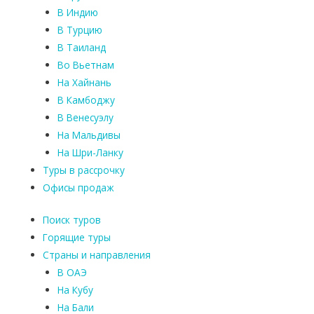
В Индию
В Турцию
В Таиланд
Во Вьетнам
На Хайнань
В Камбоджу
В Венесуэлу
На Мальдивы
На Шри-Ланку
Туры в рассрочку
Офисы продаж
Поиск туров
Горящие туры
Страны и направления
В ОАЭ
На Кубу
На Бали