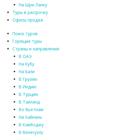
На Шри-Ланку
Туры в рассрочку
Офисы продаж
Поиск туров
Горящие туры
Страны и направления
В ОАЭ
На Кубу
На Бали
В Грузию
В Индию
В Турцию
В Таиланд
Во Вьетнам
На Хайнань
В Камбоджу
В Венесуэлу