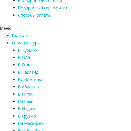
Бронирование отелей
Подарочный сертификат
Способы оплаты
Меню
Главная
Горящие туры
В Турцию
В ОАЭ
В Египет
В Таиланд
Во Вьетнам
В Абхазию
В Китай
На Бали
В Индию
В Грузию
На Мальдивы
На Шри-Ланку