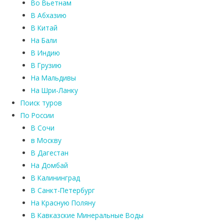
Во Вьетнам
В Абхазию
В Китай
На Бали
В Индию
В Грузию
На Мальдивы
На Шри-Ланку
Поиск туров
По России
В Сочи
в Москву
В Дагестан
На Домбай
В Калининград
В Санкт-Петербург
На Красную Поляну
В Кавказские Минеральные Воды