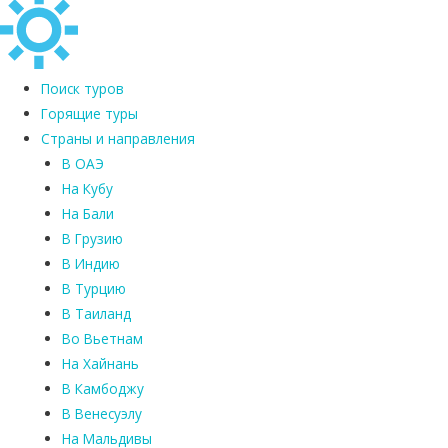
Поиск туров
Горящие туры
Страны и направления
В ОАЭ
На Кубу
На Бали
В Грузию
В Индию
В Турцию
В Таиланд
Во Вьетнам
На Хайнань
В Камбоджу
В Венесуэлу
На Мальдивы