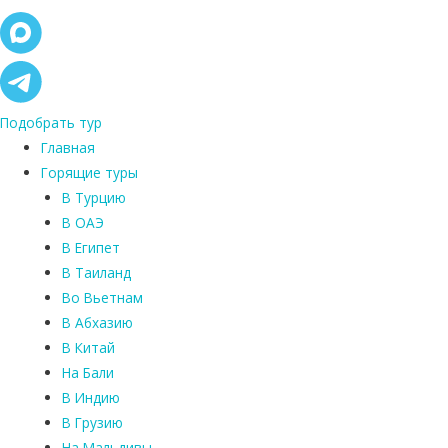
Подобрать тур
Главная
Горящие туры
В Турцию
В ОАЭ
В Египет
В Таиланд
Во Вьетнам
В Абхазию
В Китай
На Бали
В Индию
В Грузию
На Мальдивы