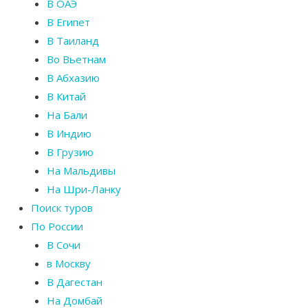
В ОАЭ
В Египет
В Таиланд
Во Вьетнам
В Абхазию
В Китай
На Бали
В Индию
В Грузию
На Мальдивы
На Шри-Ланку
Поиск туров
По России
В Сочи
в Москву
В Дагестан
На Домбай