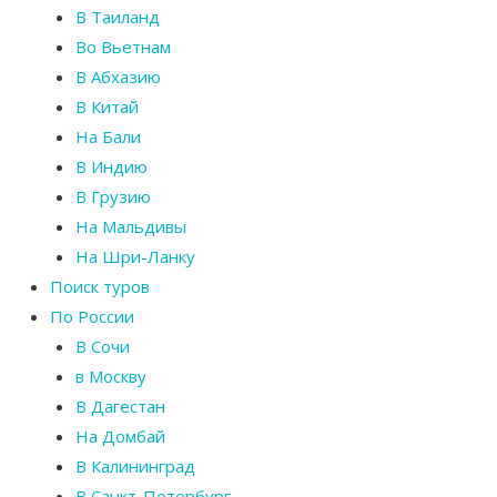
В Таиланд
Во Вьетнам
В Абхазию
В Китай
На Бали
В Индию
В Грузию
На Мальдивы
На Шри-Ланку
Поиск туров
По России
В Сочи
в Москву
В Дагестан
На Домбай
В Калининград
В Санкт-Петербург