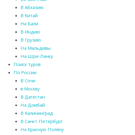
В Абхазию
В Китай
На Бали
В Индию
В Грузию
На Мальдивы
На Шри-Ланку
Поиск туров
По России
В Сочи
в Москву
В Дагестан
На Домбай
В Калининград
В Санкт-Петербург
На Красную Поляну