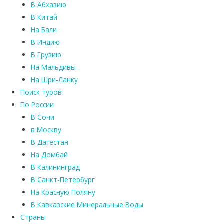
В Абхазию
В Китай
На Бали
В Индию
В Грузию
На Мальдивы
На Шри-Ланку
Поиск туров
По России
В Сочи
в Москву
В Дагестан
На Домбай
В Калининград
В Санкт-Петербург
На Красную Поляну
В Кавказские Минеральные Воды
Страны