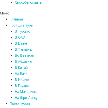
Способы оплаты
Меню
Главная
Горящие туры
В Турцию
В ОАЭ
В Египет
В Таиланд
Во Вьетнам
В Абхазию
В Китай
На Бали
В Индию
В Грузию
На Мальдивы
На Шри-Ланку
Поиск туров