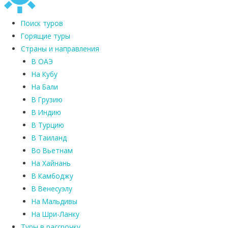
Поиск туров
Горящие туры
Страны и направления
В ОАЭ
На Кубу
На Бали
В Грузию
В Индию
В Турцию
В Таиланд
Во Вьетнам
На Хайнань
В Камбоджу
В Венесуэлу
На Мальдивы
На Шри-Ланку
Туры в рассрочку