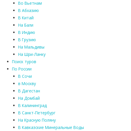
Во Вьетнам
В Абхазию
В Китай
На Бали
В Индию
В Грузию
На Мальдивы
На Шри-Ланку
Поиск туров
По России
В Сочи
в Москву
В Дагестан
На Домбай
В Калининград
В Санкт-Петербург
На Красную Поляну
В Кавказские Минеральные Воды