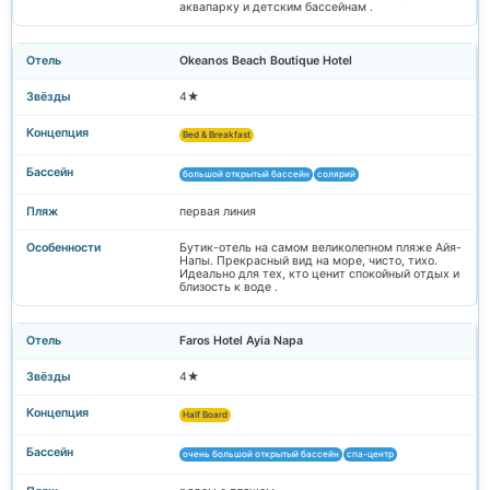
аквапарку и детским бассейнам .
Okeanos Beach Boutique Hotel
4★
Bed & Breakfast
большой открытый бассейн
солярий
первая линия
Бутик-отель на самом великолепном пляже Айя-
Напы. Прекрасный вид на море, чисто, тихо.
Идеально для тех, кто ценит спокойный отдых и
близость к воде .
Faros Hotel Ayia Napa
4★
Half Board
очень большой открытый бассейн
спа-центр