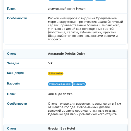
знаменитый пляж Нисси
Роскошный курорт с видом на Средиземное
море в окружении тропических садов.Отличный
сервис, приветственные бокалы шампанского,
учитывают детей как полноценных гостей
(полотенца, халаты, зубные щётки, фрукты).
Шведский стол со свежевыжатыми соками и
просеко .
Amarande (Adults Only)
5★
All Inclusive
открытый бассейн
инфинити
300 м до пляжа
Отель только для взрослых, расположен в 1 км
от центра города. Современный дизайн,
высокий уровень сервиса, отличные отзывы.
Идеально для пар и романтического отдыха .
Grecian Bay Hotel