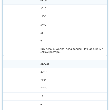
Июль
32°C
21°C
27°C
26
0
Пик сезона, жарко, вода тёплая. Ночная жизнь в
самом разгаре .
Август
32°C
21°C
28°C
27
0