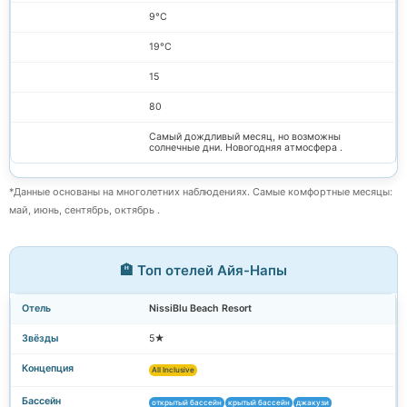
9°C
19°C
15
80
Самый дождливый месяц, но возможны
солнечные дни. Новогодняя атмосфера .
*Данные основаны на многолетних наблюдениях. Самые комфортные месяцы:
май, июнь, сентябрь, октябрь .
🏨 Топ отелей Айя-Напы
NissiBlu Beach Resort
5★
All Inclusive
открытый бассейн
крытый бассейн
джакузи