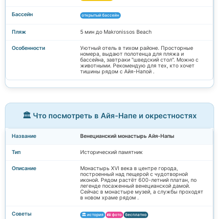
открытый бассейн
5 мин до Makronissos Beach
Уютный отель в тихом районе. Просторные
номера, выдают полотенца для пляжа и
бассейна, завтраки "шведский стол". Можно с
животными. Рекомендую для тех, кто хочет
тишины рядом с Айя-Напой .
🏛️ Что посмотреть в Айя-Напе и окрестностях
Венецианский монастырь Айя-Напы
Исторический памятник
Монастырь XVI века в центре города,
построенный над пещерой с чудотворной
иконой. Рядом растёт 600-летний платан, по
легенде посаженный венецианской дамой.
Сейчас в монастыре музей, а службы проходят
в новом храме рядом .
🏛️ история
📸 фото
бесплатно