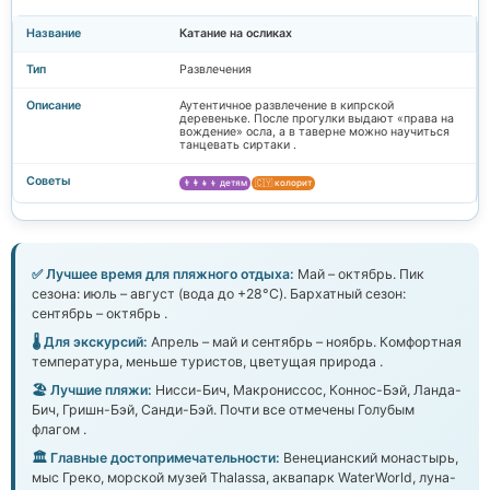
Катание на осликах
Развлечения
Аутентичное развлечение в кипрской
деревеньке. После прогулки выдают «права на
вождение» осла, а в таверне можно научиться
танцевать сиртаки .
👨‍👩‍👧‍👦 детям
🇨🇾 колорит
✅ Лучшее время для пляжного отдыха:
Май – октябрь. Пик
сезона: июль – август (вода до +28°C). Бархатный сезон:
сентябрь – октябрь .
🌡️ Для экскурсий:
Апрель – май и сентябрь – ноябрь. Комфортная
температура, меньше туристов, цветущая природа .
🏖️ Лучшие пляжи:
Нисси-Бич, Макрониссос, Коннос-Бэй, Ланда-
Бич, Гришн-Бэй, Санди-Бэй. Почти все отмечены Голубым
флагом .
🏛️ Главные достопримечательности:
Венецианский монастырь,
мыс Греко, морской музей Thalassa, аквапарк WaterWorld, луна-