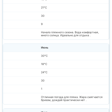
21°C
30
9
Начало пляжного сезона. Вода комфортная,
много солнца. Идеально для отдыха .
Июнь
30°C
18°C
24°C
30
1
Отличная погода для пляжа. Жара смягчается
бризом, дождей практически нет .