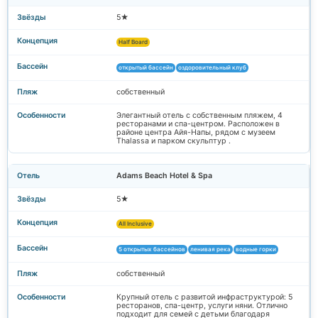
5★
Half Board
открытый бассейн
оздоровительный клуб
собственный
Элегантный отель с собственным пляжем, 4
ресторанами и спа-центром. Расположен в
районе центра Айя-Напы, рядом с музеем
Thalassa и парком скульптур .
Adams Beach Hotel & Spa
5★
All Inclusive
5 открытых бассейнов
ленивая река
водные горки
собственный
Крупный отель с развитой инфраструктурой: 5
ресторанов, спа-центр, услуги няни. Отлично
подходит для семей с детьми благодаря