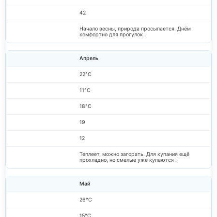
42
Начало весны, природа просыпается. Днём
комфортно для прогулок .
Апрель
22°C
11°C
18°C
19
12
Теплеет, можно загорать. Для купания ещё
прохладно, но смелые уже купаются .
Май
26°C
15°C