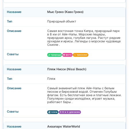
Мыс Греко (Каво Греко)
Природный объект
Самая восточная точка Кипра, природный парк
в 8 км от Айя-Напы. Морские пещеры,
природная арка, голубая лагуна. Растут редкие
орхидеи и ирисы. Легенды о морском чудовище
Скилле .
🌿 природа
📸 фото
🚶 треккинг
Пляж Нисси (Nissi Beach)
Пляж
Самый знаменитый пляж Айя-Напы с белым
песком и бирюзовой водой. Отмечен Голубым
флагом. Есть бесплатная зона и платные лежаки.
Популярен среди молодёжи, играет музыка,
работают бары .
🏖️ пляж
👨‍👩‍👧‍👦 для всех
Аквапарк WaterWorld