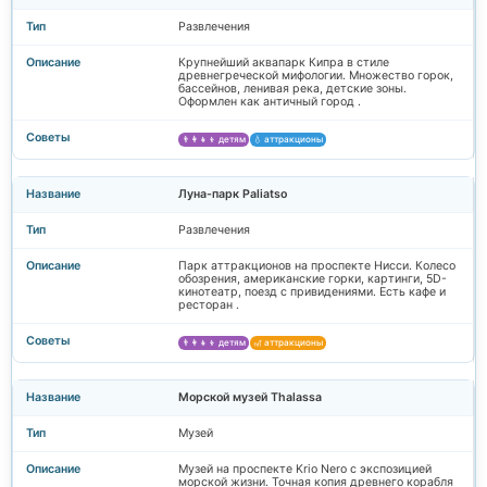
Развлечения
Крупнейший аквапарк Кипра в стиле
древнегреческой мифологии. Множество горок,
бассейнов, ленивая река, детские зоны.
Оформлен как античный город .
👨‍👩‍👧‍👦 детям
💧 аттракционы
Луна-парк Paliatso
Развлечения
Парк аттракционов на проспекте Нисси. Колесо
обозрения, американские горки, картинги, 5D-
кинотеатр, поезд с привидениями. Есть кафе и
ресторан .
👨‍👩‍👧‍👦 детям
🎢 аттракционы
Морской музей Thalassa
Музей
Музей на проспекте Krio Nero с экспозицией
морской жизни. Точная копия древнего корабля