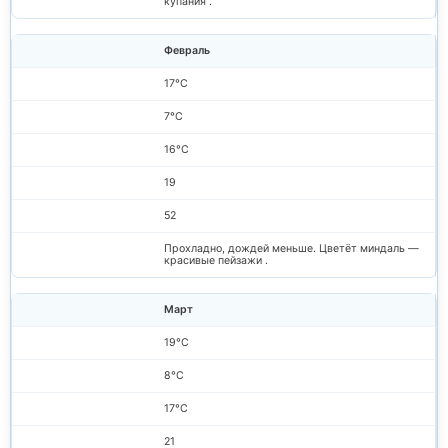
купания .
Февраль
17°C
7°C
16°C
19
52
Прохладно, дождей меньше. Цветёт миндаль —
красивые пейзажи .
Март
19°C
8°C
17°C
21