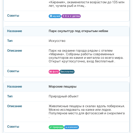
«Кирения», окаменелости возрастом до 135 млн
лет, чучела рыб и птиц .
🏛️ музей
👨‍👩‍👧‍👦 детям
Парк скульптур под открытым небом
Искусство
Парк на окраине города рядом с отелем
«Марина». Собраны работы современных
скульпторов из камня и металла со всего мира.
Открыт круглосуточно, вход бесплатный .
📸 фото
бесплатно
Морские пещеры
Природный объект
Живописные пещеры в скалах вдоль побережья.
Можно исследовать на каяке или лодке.
Популярное место для фотосессий и снорклинга
.
🌿 природа
🚤 каякинг