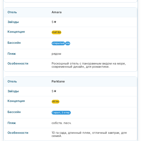
Amara
5★
Half Bd
открытый
спа
рядом
Роскошный отель с панорамным видом на море,
современный дизайн, для романтики.
Parklane
5★
All Inc
1 крыт., 3 откр.
собств. песч.
10 га сада, длинный пляж, отличный завтрак, для
семей.