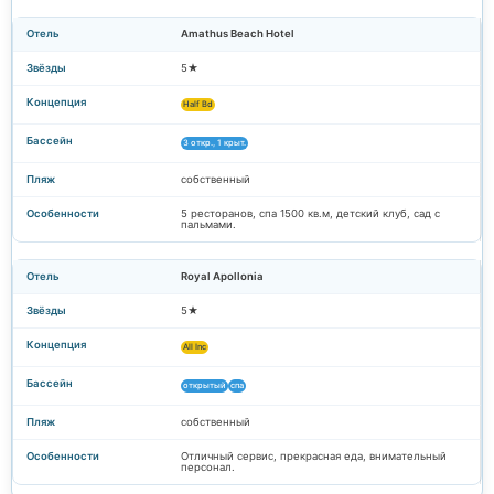
Amathus Beach Hotel
5★
Half Bd
3 откр., 1 крыт.
собственный
5 ресторанов, спа 1500 кв.м, детский клуб, сад с
пальмами.
Royal Apollonia
5★
All Inc
открытый
спа
собственный
Отличный сервис, прекрасная еда, внимательный
персонал.