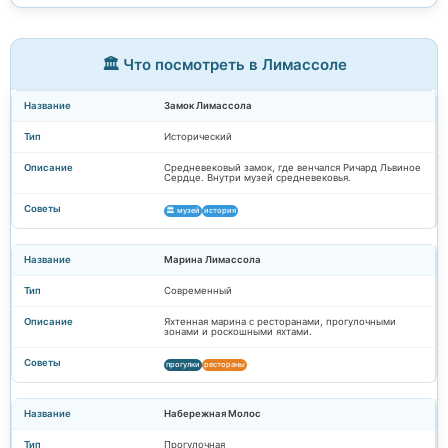
🏛️ Что посмотреть в Лимассоле
Замок Лимассола
Исторический
Средневековый замок, где венчался Ричард Львиное
Сердце. Внутри музей средневековья.
🏛️ музей
история
Марина Лимассола
Современный
Яхтенная марина с ресторанами, прогулочными
зонами и роскошными яхтами.
прогулки
рестораны
Набережная Молос
Прогулочная