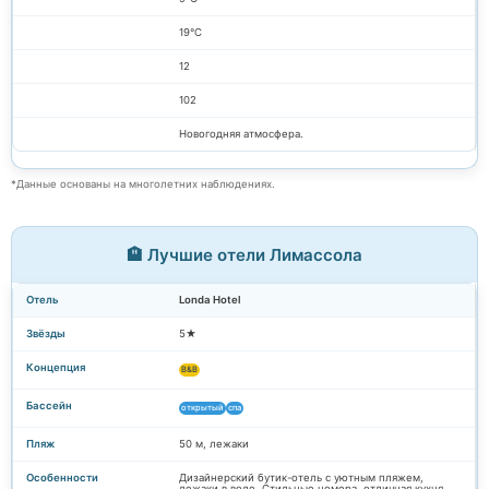
19°C
12
102
Новогодняя атмосфера.
*Данные основаны на многолетних наблюдениях.
🏨 Лучшие отели Лимассола
Londa Hotel
5★
B&B
открытый
спа
50 м, лежаки
Дизайнерский бутик-отель с уютным пляжем,
лежаки в воде. Стильные номера, отличная кухня.