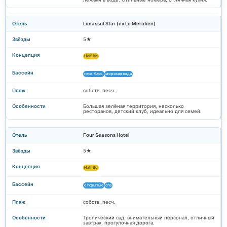
Limassol Star (ex Le Meridien)
5★
Half Bd
неск. басс.
морская вода
собств. песч.
Большая зелёная территория, несколько
ресторанов, детский клуб, идеально для семей.
Four Seasons Hotel
5★
Half Bd
открытые
спа
собств. песч.
Тропический сад, внимательный персонал, отличный
завтрак, прогулочная дорога.