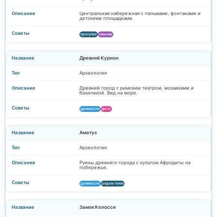
Центральная набережная с пальмами, фонтанами и
детскими площадками.
прогулки
семьям
Древний Курион
Археология
Древний город с римским театром, мозаиками и
базиликой. Вид на море.
древности
фото
Аматус
Археология
Руины древнего города с культом Афродиты на
побережье.
древности
рядом пляж
Замок Колосси