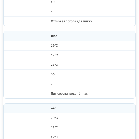
29
4
Отличная погода для пляжа.
Июл
29°C
22°C
26°C
30
2
Пик сезона, вода тёплая.
Авг
29°C
23°C
27°C