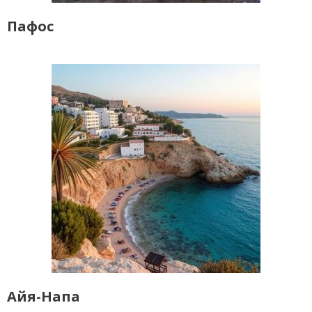
Пафос
Айя-Напа