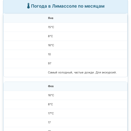
🌡️ Погода в Лимассоле по месяцам
Янв
15°C
8°C
16°C
10
97
Самый холодный, частые дожди. Для экскурсий.
Фев
16°C
8°C
17°C
17