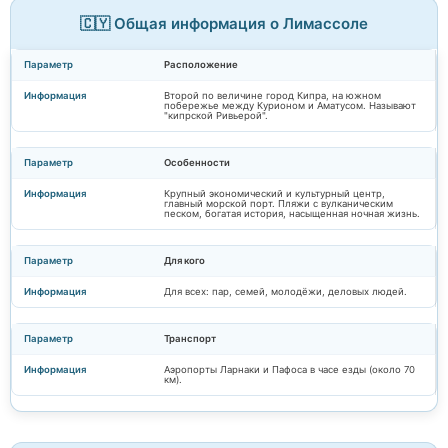
🇨🇾 Общая информация о Лимассоле
Расположение
Второй по величине город Кипра, на южном
побережье между Курионом и Аматусом. Называют
"кипрской Ривьерой".
Особенности
Крупный экономический и культурный центр,
главный морской порт. Пляжи с вулканическим
песком, богатая история, насыщенная ночная жизнь.
Для кого
Для всех: пар, семей, молодёжи, деловых людей.
Транспорт
Аэропорты Ларнаки и Пафоса в часе езды (около 70
км).