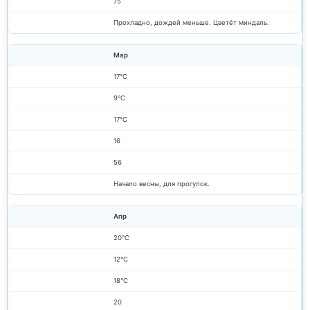
75
Прохладно, дождей меньше. Цветёт миндаль.
Мар
17°C
9°C
17°C
16
56
Начало весны, для прогулок.
Апр
20°C
12°C
18°C
20