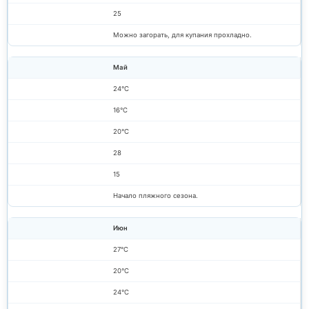
25
Можно загорать, для купания прохладно.
Май
24°C
16°C
20°C
28
15
Начало пляжного сезона.
Июн
27°C
20°C
24°C