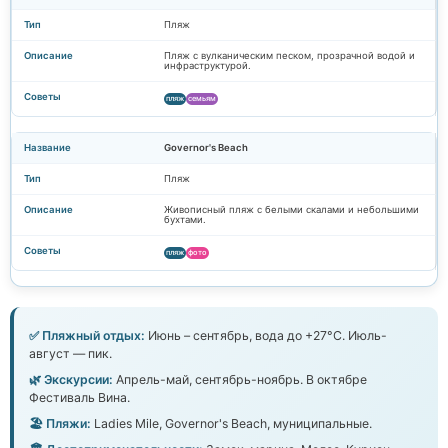
Пляж
Пляж с вулканическим песком, прозрачной водой и
инфраструктурой.
пляж
семьям
Governor's Beach
Пляж
Живописный пляж с белыми скалами и небольшими
бухтами.
пляж
фото
✅ Пляжный отдых:
Июнь – сентябрь, вода до +27°C. Июль-
август — пик.
🌿 Экскурсии:
Апрель-май, сентябрь-ноябрь. В октябре
Фестиваль Вина.
🏖️ Пляжи:
Ladies Mile, Governor's Beach, муниципальные.