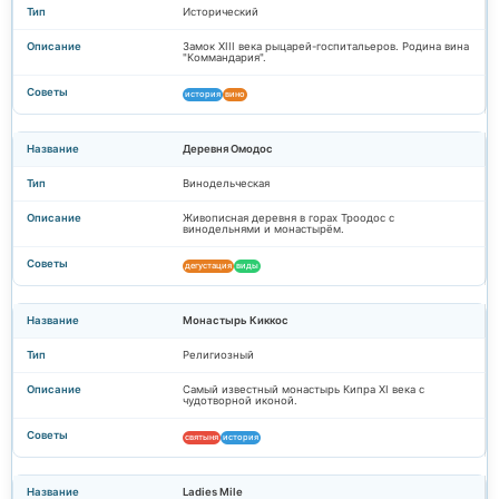
Исторический
Замок XIII века рыцарей-госпитальеров. Родина вина
"Коммандария".
история
вино
Деревня Омодос
Винодельческая
Живописная деревня в горах Троодос с
винодельнями и монастырём.
дегустация
виды
Монастырь Киккос
Религиозный
Самый известный монастырь Кипра XI века с
чудотворной иконой.
святыня
история
Ladies Mile