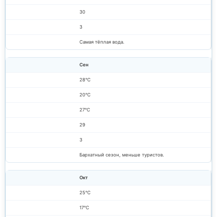
30
3
Самая тёплая вода.
Сен
28°C
20°C
27°C
29
3
Бархатный сезон, меньше туристов.
Окт
25°C
17°C